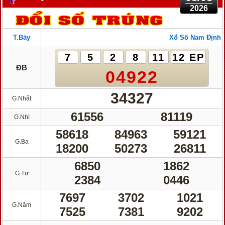
2026
T.Bảy
Xổ Số Nam Định
7
5
2
8
11
12 EP
ĐB
04922
34327
G.Nhất
61556
81119
G.Nhì
58618
84963
59121
G.Ba
18200
50273
26811
6850
1862
G.Tư
2384
0446
7697
3702
1021
G.Năm
7525
7381
9202