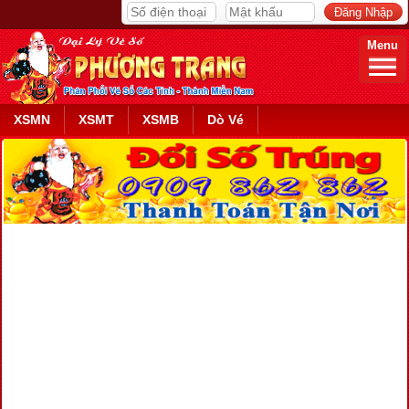
Menu
XSMN
XSMT
XSMB
Dò Vé