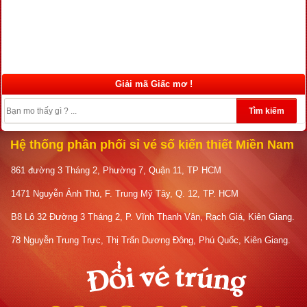
Giải mã Giấc mơ !
Tìm kiếm
Hệ thống phân phối sỉ vé số kiến thiết Miền Nam
861 đường 3 Tháng 2, Phường 7, Quận 11, TP HCM
1471 Nguyễn Ảnh Thủ, F. Trung Mỹ Tây, Q. 12, TP. HCM
B8 Lô 32 Đường 3 Tháng 2, P. Vĩnh Thanh Vân, Rạch Giá, Kiên Giang.
78 Nguyễn Trung Trực, Thị Trấn Dương Đông, Phú Quốc, Kiên Giang.