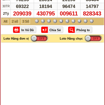
69322
18194
96474
14797
30TR
209039
430795
009611
828343
2Tỷ
0
1
2
3
4
5
6
7
8
9
All
2 số
3 Số