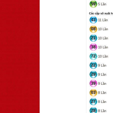
59
5 Lần
Các cặp số xuất h
43
11 Lần
08
10 Lần
21
10 Lần
38
10 Lần
72
10 Lần
22
9 Lần
29
9 Lần
39
9 Lần
03
8 Lần
27
8 Lần
28
8 Lần