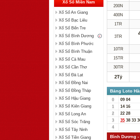
Xổ Số Miền Nam
200N
Xổ Số An Giang
400N
Xổ Số Bạc Liêu
1TR
Xổ Số Bến Tre
Xổ Số Bình Dương
3TR
Xổ Số Bình Phước
10TR
Xổ Số Bình Thuận
15TR
Xổ Số Cà Mau
Xổ Số Cần Thơ
30TR
Xổ Số Đà Lạt
2Tỷ
Xổ Số Đồng Nai
Xổ Số Đồng Tháp
Bảng Loto Hà
Xổ Số Hậu Giang
0
09
04
Xổ Số Kiên Giang
1
14
16
2
22
28
Xổ Số Long An
3
35
38
33
3
Xổ Số Sóc Trăng
4
Xổ Số Tây Ninh
Bình Dương - 
Xổ Số Tiền Giang