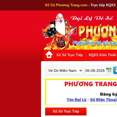
Xổ Số Phương Trang.com
- Trực tiếp KQXS
Xổ Số Trực Tiếp
KQXS Kiến Thiết
Xổ Số Trực Tiếp