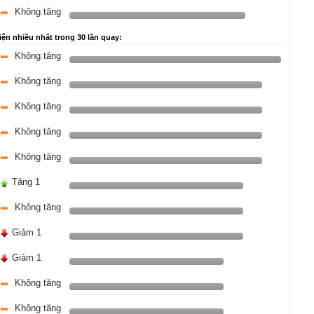
Không tăng
iện nhiều nhất trong 30 lần quay:
Không tăng
Không tăng
Không tăng
Không tăng
Không tăng
Tăng 1
Không tăng
Giảm 1
Giảm 1
Không tăng
Không tăng