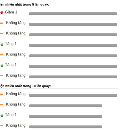
iện nhiều nhất trong 5 lần quay:
Giảm 1
Không tăng
Không tăng
Tăng 1
Không tăng
Tăng 1
Không tăng
iện nhiều nhất trong 10 lần quay:
Không tăng
Không tăng
Tăng 1
Không tăng