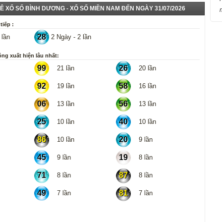
 XỔ SỐ BÌNH DƯƠNG - XỔ SỐ MIỀN NAM ĐẾN NGÀY 31/07/2026
tiếp :
28
 lần
2 Ngày - 2 lần
ng xuất hiện lâu nhất:
99
26
21 lần
20 lần
92
58
19 lần
16 lần
06
56
13 lần
13 lần
25
40
10 lần
10 lần
86
20
10 lần
9 lần
45
19
9 lần
8 lần
71
87
8 lần
8 lần
49
81
7 lần
7 lần