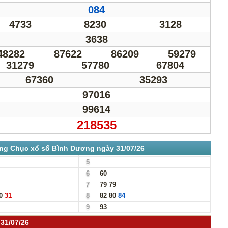
084
4733
8230
3128
3638
48282
87622
86209
59279
31279
57780
67804
67360
35293
97016
99614
218535
ng Chục xổ số Bình Dương ngày 31/07/26
5
6
60
7
79
79
0
31
8
82
80
84
9
93
31/07/26