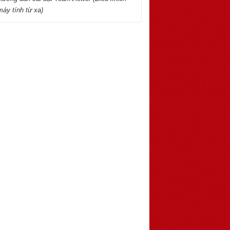
máy tính từ xa)