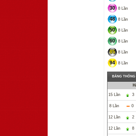
30
8 Lần
48
8 Lần
50
8 Lần
60
8 Lần
85
8 Lần
94
8 Lần
BẢNG THỐNG 
H
15 Lần
3
8 Lần
0
12 Lần
2
12 Lần
8