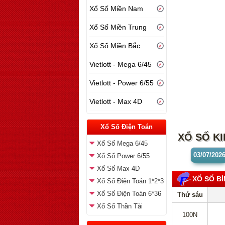
Xổ Số Miền Nam
Xổ Số Miền Trung
Xổ Số Miền Bắc
Vietlott - Mega 6/45
Vietlott - Power 6/55
Vietlott - Max 4D
Xổ Số Điện Toán
XỔ SỐ KI
Xổ Số Mega 6/45
03/07
/202
Xổ Số Power 6/55
Xổ Số Max 4D
XỔ SỐ B
Xổ Số Điện Toán 1*2*3
Xổ Số Điện Toán 6*36
Thứ sáu
Xổ Số Thần Tài
100N