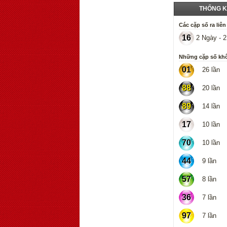
THỐNG KÊ
Các cặp số ra liên 
16
2 Ngày - 2
Những cặp số khô
01
26 lần
88
20 lần
89
14 lần
17
10 lần
70
10 lần
44
9 lần
57
8 lần
36
7 lần
97
7 lần