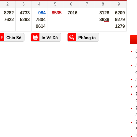
2
3
4
5
6
7
8
9
8282
4733
084
8535
7016
3128
6209
7622
5293
7804
3638
9279
9614
1279