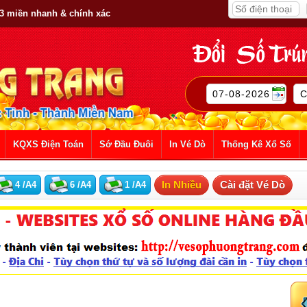
 3 miền nhanh & chính xác
KQXS Điện Toán
Sớ Đầu Đuôi
In Vé Dò
Thống Kê Xổ Số
In Nhiều
Cài đặt Vé Dò