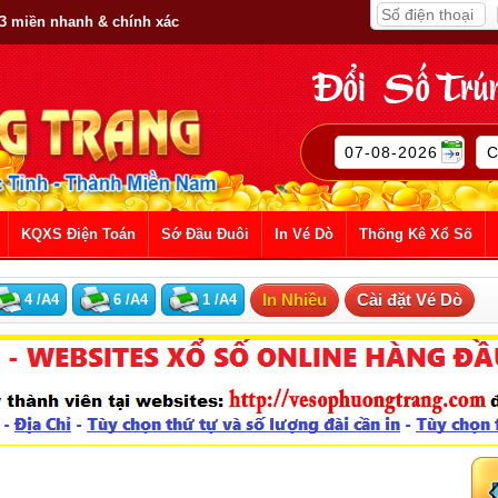
 3 miền nhanh & chính xác
KQXS Điện Toán
Sớ Đầu Đuôi
In Vé Dò
Thống Kê Xổ Số
In Nhiều
Cài đặt Vé Dò