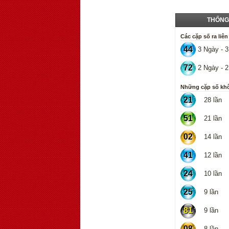
THỐNG 
Các cặp số ra liên 
44
3 Ngày - 3
72
2 Ngày - 2
Những cặp số khô
21
28 lần
51
21 lần
02
14 lần
41
12 lần
24
10 lần
25
9 lần
81
9 lần
08
8 lần