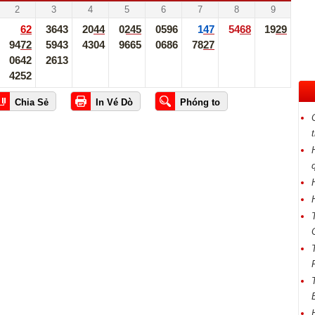
2
3
4
5
6
7
8
9
62
3643
2044
0245
0596
147
5468
1929
9472
5943
4304
9665
0686
7827
0642
2613
4252