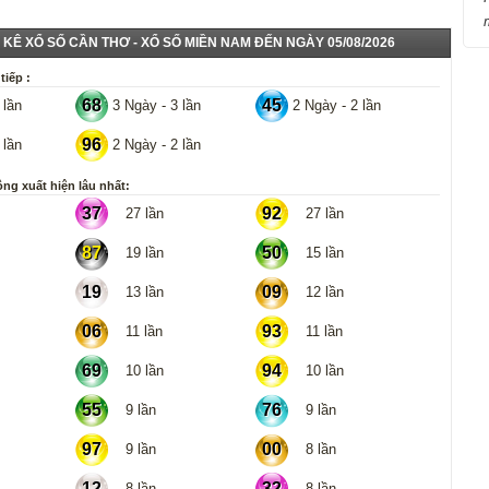
KÊ XỔ SỐ CẦN THƠ - XỔ SỐ MIỀN NAM ĐẾN NGÀY 05/08/2026
tiếp :
68
45
 lần
3 Ngày - 3 lần
2 Ngày - 2 lần
96
 lần
2 Ngày - 2 lần
ng xuất hiện lâu nhất:
37
92
27 lần
27 lần
87
50
19 lần
15 lần
19
09
13 lần
12 lần
06
93
11 lần
11 lần
69
94
10 lần
10 lần
55
76
9 lần
9 lần
97
00
9 lần
8 lần
12
32
8 lần
8 lần