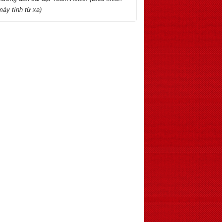
máy tính từ xa)