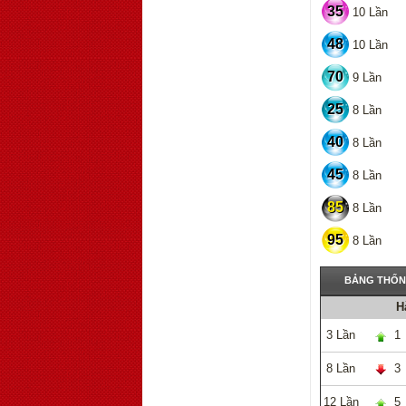
35
10 Lần
48
10 Lần
70
9 Lần
25
8 Lần
40
8 Lần
45
8 Lần
85
8 Lần
95
8 Lần
BẢNG THỐNG
H
3 Lần
1
8 Lần
3
12 Lần
5