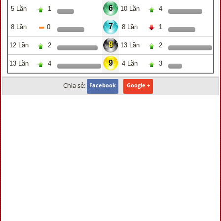
6
5 Lần
1
10 Lần
4
7
8 Lần
0
8 Lần
1
8
12 Lần
2
13 Lần
2
9
13 Lần
4
4 Lần
3
Chia sẻ:
Facebook
Google +