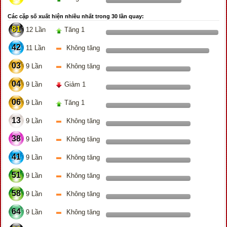
Các cặp số xuất hiện nhiều nhất trong 30 lần quay:
81
12 Lần
Tăng 1
42
11 Lần
Không tăng
03
9 Lần
Không tăng
04
9 Lần
Giảm 1
06
9 Lần
Tăng 1
13
9 Lần
Không tăng
38
9 Lần
Không tăng
41
9 Lần
Không tăng
51
9 Lần
Không tăng
58
9 Lần
Không tăng
64
9 Lần
Không tăng