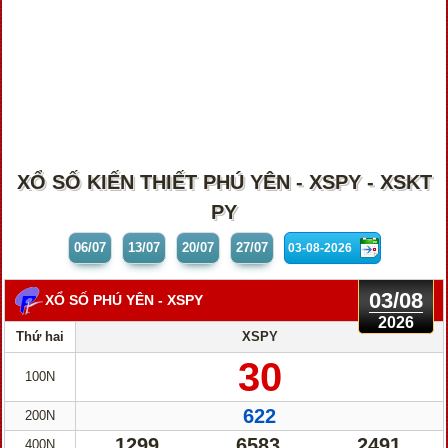
XỔ SỐ KIẾN THIẾT PHÚ YÊN - XSPY - XSKT
PY
06/07
13/07
20/07
27/07
03/08
XỔ SỐ PHÚ YÊN
- XSPY
2026
Thứ hai
XSPY
30
100N
622
200N
1299
6583
2491
400N