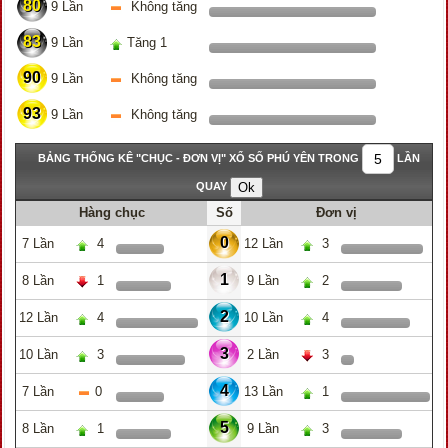
80
9 Lần
Không tăng
83
9 Lần
Tăng 1
90
9 Lần
Không tăng
93
9 Lần
Không tăng
BẢNG THỐNG KÊ "CHỤC - ĐƠN VỊ" XỔ SỐ PHÚ YÊN TRONG
LẦN
QUAY
Hàng chục
Số
Đơn vị
0
7 Lần
4
12 Lần
3
1
8 Lần
1
9 Lần
2
2
12 Lần
4
10 Lần
4
3
10 Lần
3
2 Lần
3
4
7 Lần
0
13 Lần
1
5
8 Lần
1
9 Lần
3