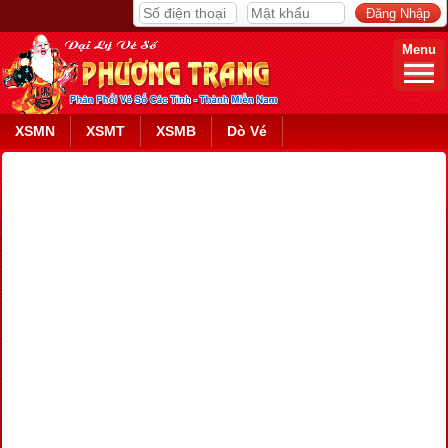
Menu
XSMN
XSMT
XSMB
Dò Vé