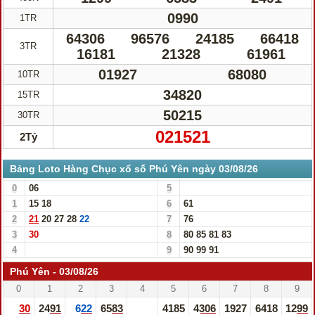
0990
1TR
64306
96576
24185
66418
3TR
16181
21328
61961
01927
68080
10TR
34820
15TR
50215
30TR
021521
2Tỷ
Bảng Loto Hàng Chục xổ số Phú Yên ngày 03/08/26
0
06
5
1
15
18
6
61
2
21
20
27
28
22
7
76
3
30
8
80
85
81
83
4
9
90
99
91
Phú Yên - 03/08/26
0
1
2
3
4
5
6
7
8
9
30
2491
622
6583
4185
4306
1927
6418
1299