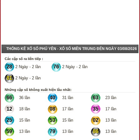
THỐNG KÊ XỔ SỐ PHÚ YÊN - XỔ SỐ MIỀN TRUNG ĐẾN NGÀY 03/08/2026
Các cặp số ra liên tiếp :
28
76
2 Ngày - 2 lần
2 Ngày - 2 lần
81
2 Ngày - 2 lần
Những cặp số không xuất hiện lâu nhất:
66
40
63
36 lần
31 lần
23 lần
12
08
35
18 lần
17 lần
17 lần
25
53
02
15 lần
15 lần
13 lần
59
79
86
13 lần
13 lần
13 lần