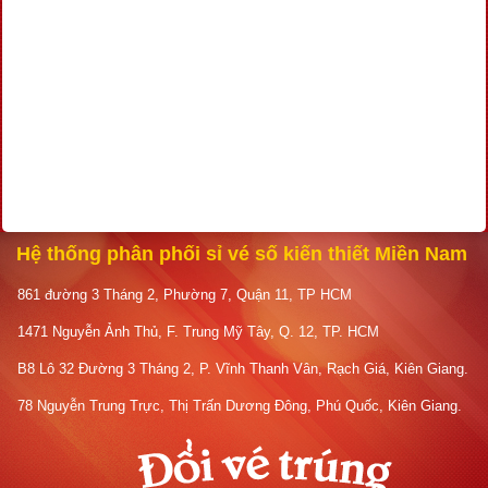
Hệ thống phân phối sỉ vé số kiến thiết Miền Nam
861 đường 3 Tháng 2, Phường 7, Quận 11, TP HCM
1471 Nguyễn Ảnh Thủ, F. Trung Mỹ Tây, Q. 12, TP. HCM
B8 Lô 32 Đường 3 Tháng 2, P. Vĩnh Thanh Vân, Rạch Giá, Kiên Giang.
78 Nguyễn Trung Trực, Thị Trấn Dương Đông, Phú Quốc, Kiên Giang.