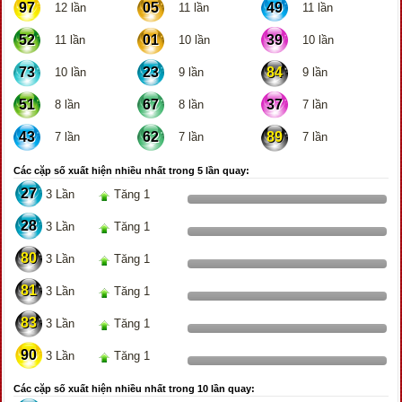
97
05
49
12 lần
11 lần
11 lần
52
01
39
11 lần
10 lần
10 lần
73
23
84
10 lần
9 lần
9 lần
51
67
37
8 lần
8 lần
7 lần
43
62
89
7 lần
7 lần
7 lần
Các cặp số xuất hiện nhiều nhất trong 5 lần quay:
27
3 Lần
Tăng 1
28
3 Lần
Tăng 1
80
3 Lần
Tăng 1
81
3 Lần
Tăng 1
83
3 Lần
Tăng 1
90
3 Lần
Tăng 1
Các cặp số xuất hiện nhiều nhất trong 10 lần quay: