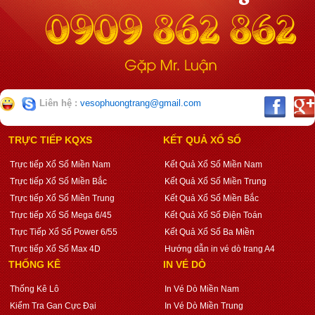
Liên hệ :
vesophuongtrang@gmail.com
TRỰC TIẾP KQXS
KẾT QUẢ XỔ SỐ
Trực tiếp Xổ Số Miền Nam
Kết Quả Xổ Số Miền Nam
Trực tiếp Xổ Số Miền Bắc
Kết Quả Xổ Số Miền Trung
Trực tiếp Xổ Số Miền Trung
Kết Quả Xổ Số Miền Bắc
Trực tiếp Xổ Số Mega 6/45
Kết Quả Xổ Số Điện Toán
Trực Tiếp Xổ Số Power 6/55
Kết Quả Xổ Số Ba Miền
Trực tiếp Xổ Số Max 4D
Hướng dẫn in vé dò trang A4
THỐNG KÊ
IN VÉ DÒ
Thống Kê Lô
In Vé Dò Miền Nam
Kiểm Tra Gan Cực Đại
In Vé Dò Miền Trung