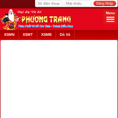
Menu
XSMN
XSMT
XSMB
Dò Vé