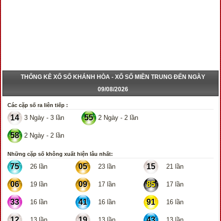
THỐNG KÊ XỔ SỐ KHÁNH HÒA - XỔ SỐ MIỀN TRUNG ĐẾN NGÀY
09/08/2026
Các cặp số ra liên tiếp :
14
55
3 Ngày - 3 lần
2 Ngày - 2 lần
58
2 Ngày - 2 lần
Những cặp số không xuất hiện lâu nhất:
75
05
15
26 lần
23 lần
21 lần
06
09
85
19 lần
17 lần
17 lần
33
41
91
16 lần
16 lần
16 lần
12
19
43
13 lần
13 lần
13 lần