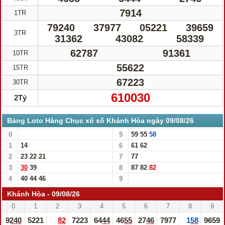
7914
1TR
79240
37977
05221
39659
3TR
31362
43082
58339
62787
91361
10TR
55622
15TR
67223
30TR
610030
2Tỷ
Bảng Loto Hàng Chục xổ số Khánh Hòa ngày 09/08/26
0
5
59
55
58
1
14
6
61
62
2
23
22
21
7
77
3
30
39
8
87
82
82
4
40
44
46
9
Khánh Hòa - 09/08/26
0
1
2
3
4
5
6
7
8
9
9240
5221
82
7223
6444
4655
2746
7977
158
9659