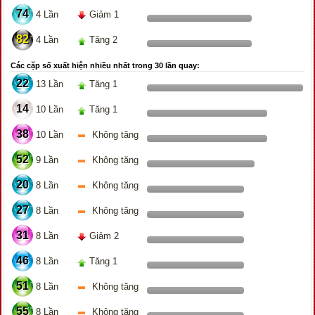
74
4 Lần
Giảm 1
82
4 Lần
Tăng 2
Các cặp số xuất hiện nhiều nhất trong 30 lần quay:
22
13 Lần
Tăng 1
14
10 Lần
Tăng 1
38
10 Lần
Không tăng
52
9 Lần
Không tăng
20
8 Lần
Không tăng
27
8 Lần
Không tăng
31
8 Lần
Giảm 2
46
8 Lần
Tăng 1
51
8 Lần
Không tăng
55
8 Lần
Không tăng