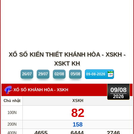
XỔ SỐ KIẾN THIẾT KHÁNH HÒA - XSKH -
XSKT KH
26/07
29/07
02/08
05/08
09/08
XỔ SỐ KHÁNH HÒA
- XSKH
2026
Chủ nhật
XSKH
82
100N
158
200N
4655
6444
2746
400N