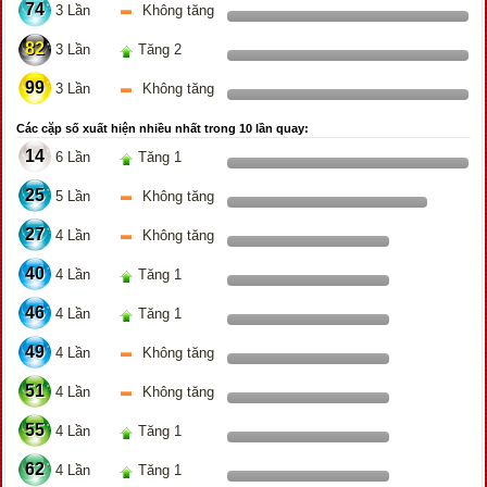
74
3 Lần
Không tăng
82
3 Lần
Tăng 2
99
3 Lần
Không tăng
Các cặp số xuất hiện nhiều nhất trong 10 lần quay:
14
6 Lần
Tăng 1
25
5 Lần
Không tăng
27
4 Lần
Không tăng
40
4 Lần
Tăng 1
46
4 Lần
Tăng 1
49
4 Lần
Không tăng
51
4 Lần
Không tăng
55
4 Lần
Tăng 1
62
4 Lần
Tăng 1