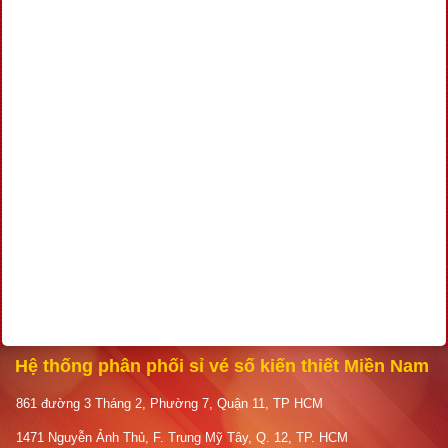
Hệ thống phân phối sỉ vé số kiến thiết Miền Nam
861 đường 3 Tháng 2, Phường 7, Quận 11, TP HCM
1471 Nguyễn Ảnh Thủ, F. Trung Mỹ Tây, Q. 12, TP. HCM