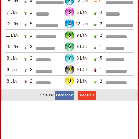
2
15 Lần
4
12 Lần
0
3
7 Lần
2
6 Lần
3
4
12 Lần
5
12 Lần
2
5
11 Lần
2
9 Lần
2
6
10 Lần
3
8 Lần
1
7
8 Lần
2
8 Lần
5
8
9 Lần
2
9 Lần
1
9
8 Lần
2
9 Lần
2
Chia sẻ:
Facebook
Google +