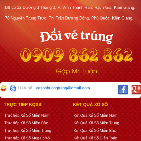
B8 Lô 32 Đường 3 Tháng 2, P. Vĩnh Thanh Vân, Rạch Giá, Kiên Giang.
78 Nguyễn Trung Trực, Thị Trấn Dương Đông, Phú Quốc, Kiên Giang.
Liên hệ :
vesophuongtrang@gmail.com
TRỰC TIẾP KQXS
KẾT QUẢ XỔ SỐ
Trực tiếp Xổ Số Miền Nam
Kết Quả Xổ Số Miền Nam
Trực tiếp Xổ Số Miền Bắc
Kết Quả Xổ Số Miền Trung
Trực tiếp Xổ Số Miền Trung
Kết Quả Xổ Số Miền Bắc
Trực tiếp Xổ Số Mega 6/45
Kết Quả Xổ Số Điện Toán