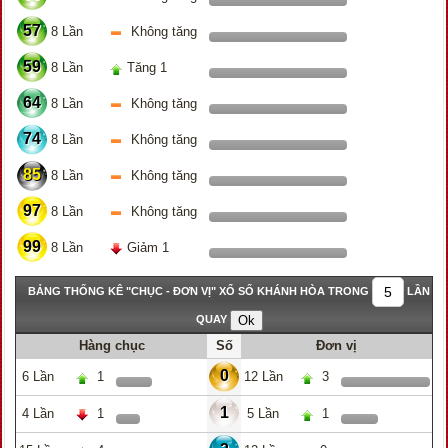
57
8 Lần
Không tăng
59
8 Lần
Tăng 1
64
8 Lần
Không tăng
74
8 Lần
Không tăng
85
8 Lần
Không tăng
97
8 Lần
Không tăng
99
8 Lần
Giảm 1
BẢNG THỐNG KÊ "CHỤC - ĐƠN VỊ" XỔ SỐ KHÁNH HÒA TRONG
LẦN
QUAY
Hàng chục
Số
Đơn vị
0
6 Lần
1
12 Lần
3
1
4 Lần
1
5 Lần
1