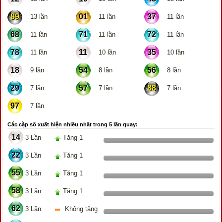
89
01
37
13 lần
11 lần
11 lần
68
71
72
11 lần
11 lần
11 lần
78
11
35
11 lần
10 lần
10 lần
18
54
56
9 lần
8 lần
8 lần
29
57
88
7 lần
7 lần
7 lần
97
7 lần
Các cặp số xuất hiện nhiều nhất trong 5 lần quay:
14
3 Lần
Tăng 1
22
3 Lần
Tăng 1
55
3 Lần
Tăng 1
58
3 Lần
Tăng 1
62
3 Lần
Không tăng