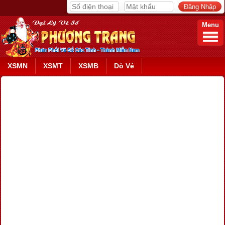
Menu
XSMN
XSMT
XSMB
Dò Vé