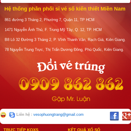
Hệ thống phân phối sỉ vé số kiến thiết Miền Nam
861 đường 3 Tháng 2, Phường 7, Quận 11, TP HCM
1471 Nguyễn Ảnh Thủ, F. Trung Mỹ Tây, Q. 12, TP. HCM
B8 Lô 32 Đường 3 Tháng 2, P. Vĩnh Thanh Vân, Rạch Giá, Kiên Giang.
78 Nguyễn Trung Trực, Thị Trấn Dương Đông, Phú Quốc, Kiên Giang.
Liên hệ :
vesophuongtrang@gmail.com
TRỰC TIẾP KQXS
KẾT QUẢ XỔ SỐ