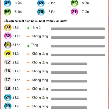
45
49
53
8 lần
8 lần
8 lần
56
20
31
8 lần
7 lần
7 lần
Các cặp số xuất hiện nhiều nhất trong 5 lần quay:
03
3 Lần
Tăng 1
32
3 Lần
Không tăng
80
3 Lần
Tăng 1
96
3 Lần
Không tăng
12
2 Lần
Không tăng
16
2 Lần
Không tăng
17
2 Lần
Không tăng
18
2 Lần
Không tăng
24
2 Lần
Không tăng
29
2 Lần
Không tăng