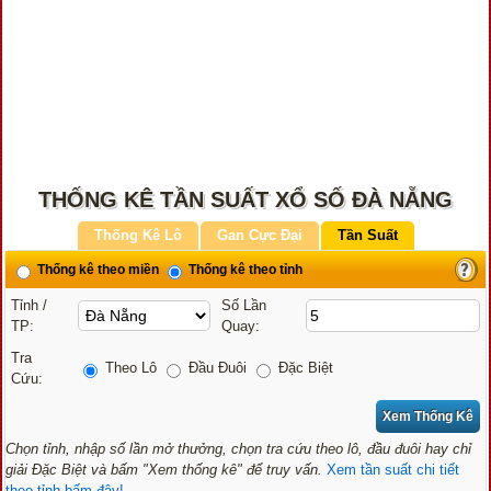
THỐNG KÊ TẦN SUẤT XỔ SỐ ĐÀ NẴNG
Thống Kê Lô
Gan Cực Đại
Tần Suất
Thống kê theo miền
Thống kê theo tỉnh
Tỉnh /
Số Lần
TP:
Quay:
Tra
Theo Lô
Đầu Đuôi
Đặc Biệt
Cứu:
Chọn tỉnh, nhập số lần mở thưởng, chọn tra cứu theo lô, đầu đuôi hay chỉ
giải Đặc Biệt và bấm "Xem thống kê" để truy vấn.
Xem tần suất chi tiết
theo tỉnh bấm đây!...