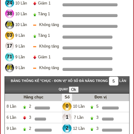
24
10 Lần
Giảm 1
38
10 Lần
Tăng 1
89
10 Lần
Không tăng
03
9 Lần
Tăng 1
17
9 Lần
Không tăng
71
9 Lần
Giảm 1
81
9 Lần
Không tăng
BẢNG THỐNG KÊ "CHỤC - ĐƠN VỊ" XỔ SỐ ĐÀ NẴNG TRONG
LẦN
QUAY
Hàng chục
Số
Đơn vị
0
8 Lần
2
10 Lần
5
1
6 Lần
3
7 Lần
3
2
9 Lần
2
12 Lần
3