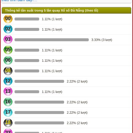
Thống kê tần suất trong 5 lần quay Xổ số Đà Nẵng (theo lô)
00
1.11% (1 lượt)
02
1.11% (1 lượt)
03
3.33% (3 lượt)
05
1.11% (1 lượt)
06
1.11% (1 lượt)
08
1.11% (1 lượt)
12
2.22% (2 lượt)
13
1.11% (1 lượt)
16
2.22% (2 lượt)
17
2.22% (2 lượt)
18
2.22% (2 lượt)
23