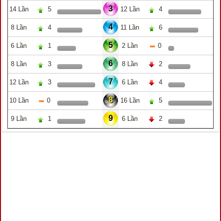
3
14 Lần
5
12 Lần
4
4
8 Lần
4
11 Lần
6
5
6 Lần
1
2 Lần
0
6
8 Lần
3
8 Lần
2
7
12 Lần
3
6 Lần
4
8
10 Lần
0
16 Lần
5
9
9 Lần
1
6 Lần
2