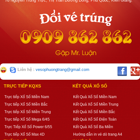
78 Nguyễn Trung Trực, Thị Trấn Dương Đông, Phú Quốc, Kiên Giang.
Liên hệ :
vesophuongtrang@gmail.com
TRỰC TIẾP KQXS
KẾT QUẢ XỔ SỐ
Trực tiếp Xổ Số Miền Nam
Kết Quả Xổ Số Miền Nam
Trực tiếp Xổ Số Miền Bắc
Kết Quả Xổ Số Miền Trung
Trực tiếp Xổ Số Miền Trung
Kết Quả Xổ Số Miền Bắc
Trực tiếp Xổ Số Mega 6/45
Kết Quả Xổ Số Điện Toán
Trực Tiếp Xổ Số Power 6/55
Kết Quả Xổ Số Ba Miền
Trực tiếp Xổ Số Max 4D
Hướng dẫn in vé dò trang A4