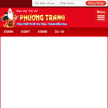
Menu
XSMN
XSMT
XSMB
Dò Vé