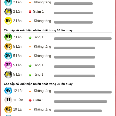
76
2 Lần
Không tăng
82
2 Lần
Giảm 1
99
2 Lần
Không tăng
Các cặp số xuất hiện nhiều nhất trong 10 lần quay:
51
7 Lần
Tăng 1
03
5 Lần
Không tăng
29
5 Lần
Không tăng
32
5 Lần
Tăng 1
80
5 Lần
Tăng 1
Các cặp số xuất hiện nhiều nhất trong 30 lần quay:
49
12 Lần
Không tăng
11
11 Lần
Giảm 1
02
10 Lần
Không tăng