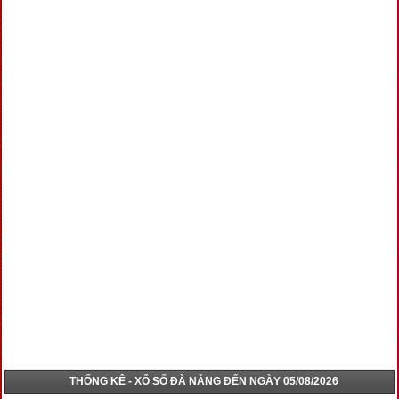
THỐNG KÊ - XỔ SỐ ĐÀ NẴNG ĐẾN NGÀY 05/08/2026