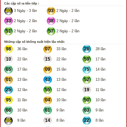
Các cặp số ra liên tiếp :
80
03
3 Ngày - 3 lần
2 Ngày - 2 lần
33
38
2 Ngày - 2 lần
2 Ngày - 2 lần
51
57
2 Ngày - 2 lần
2 Ngày - 2 lần
Những cặp số không xuất hiện lâu nhất:
98
07
26
36 lần
33 lần
28 lần
10
15
59
22 lần
22 lần
17 lần
65
09
75
17 lần
15 lần
14 lần
01
43
52
13 lần
13 lần
13 lần
25
55
19
12 lần
12 lần
11 lần
95
04
50
11 lần
10 lần
10 lần
66
61
63
10 lần
9 lần
9 lần
85
14
22
9 lần
8 lần
8 lần