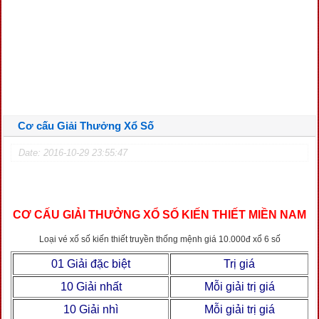
Cơ cấu Giải Thưởng Xổ Số
Date: 2016-10-29 23:55:47
CƠ CẤU GIẢI THƯỞNG XỔ SỐ KIẾN THIẾT MIỀN NAM
Loại vé xố số kiến thiết truyền thống mệnh giá 10.000đ xổ 6 số
01 Giải đặc biệt
Trị giá
10 Giải nhất
Mỗi giải trị giá
10 Giải nhì
Mỗi giải trị giá