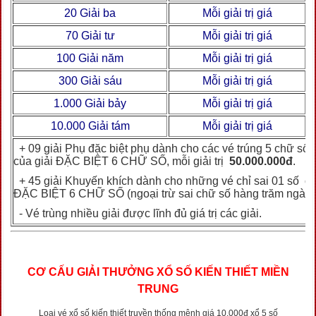
20 Giải ba
Mỗi giải trị giá
70 Giải tư
Mỗi giải trị giá
100 Giải năm
Mỗi giải trị giá
300 Giải sáu
Mỗi giải trị giá
1.000 Giải bảy
Mỗi giải trị giá
10.000 Giải tám
Mỗi giải trị giá
+ 09 giải Phụ đặc biệt phụ dành cho các vé trúng 5 chữ số
của giải ĐẶC BIỆT 6 CHỮ SỐ, mỗi giải trị
50.000.000đ
.
+ 45 giải Khuyến khích dành cho những vé chỉ sai 01 số ở 
ĐẶC BIỆT 6 CHỮ SỐ (ngoại trừ sai chữ số hàng trăm ngàn), m
- Vé trùng nhiều giải được lĩnh đủ giá trị các giải.
CƠ CẤU GIẢI THƯỞNG XỔ SỐ KIẾN THIẾT MIỀN
TRUNG
Loại vé xổ số kiến thiết truyền thống mệnh giá 10.000đ xổ 5 số