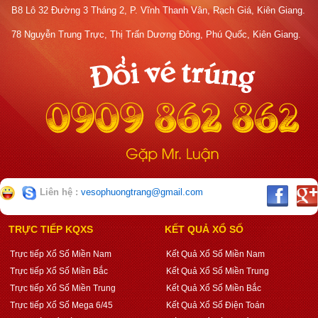
B8 Lô 32 Đường 3 Tháng 2, P. Vĩnh Thanh Vân, Rạch Giá, Kiên Giang.
78 Nguyễn Trung Trực, Thị Trấn Dương Đông, Phú Quốc, Kiên Giang.
Liên hệ :
vesophuongtrang@gmail.com
TRỰC TIẾP KQXS
KẾT QUẢ XỔ SỐ
Trực tiếp Xổ Số Miền Nam
Kết Quả Xổ Số Miền Nam
Trực tiếp Xổ Số Miền Bắc
Kết Quả Xổ Số Miền Trung
Trực tiếp Xổ Số Miền Trung
Kết Quả Xổ Số Miền Bắc
Trực tiếp Xổ Số Mega 6/45
Kết Quả Xổ Số Điện Toán