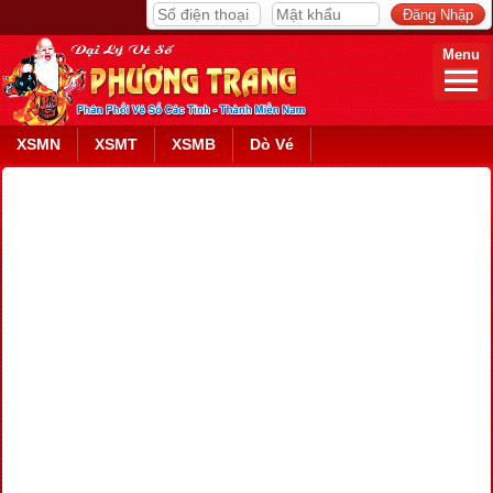
Menu
XSMN
XSMT
XSMB
Dò Vé