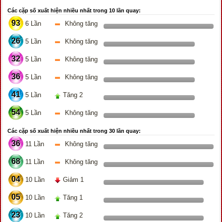
Các cặp số xuất hiện nhiều nhất trong 10 lần quay:
93
6 Lần
Không tăng
26
5 Lần
Không tăng
32
5 Lần
Không tăng
36
5 Lần
Không tăng
41
5 Lần
Tăng 2
54
5 Lần
Không tăng
Các cặp số xuất hiện nhiều nhất trong 30 lần quay:
36
11 Lần
Không tăng
68
11 Lần
Không tăng
04
10 Lần
Giảm 1
05
10 Lần
Tăng 1
23
10 Lần
Tăng 2