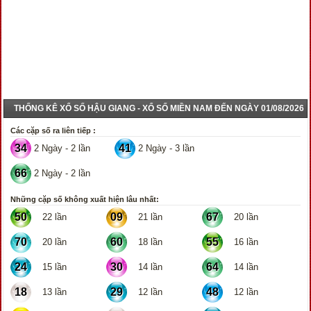
THỐNG KÊ XỔ SỐ HẬU GIANG - XỔ SỐ MIỀN NAM ĐẾN NGÀY 01/08/2026
Các cặp số ra liên tiếp :
34
41
2 Ngày - 2 lần
2 Ngày - 3 lần
66
2 Ngày - 2 lần
Những cặp số không xuất hiện lâu nhất:
50
09
67
22 lần
21 lần
20 lần
70
60
55
20 lần
18 lần
16 lần
24
30
64
15 lần
14 lần
14 lần
18
29
48
13 lần
12 lần
12 lần