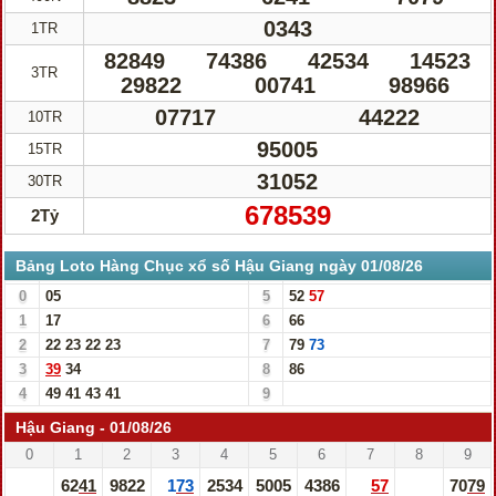
0343
1TR
82849
74386
42534
14523
3TR
29822
00741
98966
07717
44222
10TR
95005
15TR
31052
30TR
678539
2Tỷ
Bảng Loto Hàng Chục xổ số Hậu Giang ngày 01/08/26
0
05
5
52
57
1
17
6
66
2
22
23
22
23
7
79
73
3
39
34
8
86
4
49
41
43
41
9
Hậu Giang - 01/08/26
0
1
2
3
4
5
6
7
8
9
6241
9822
173
2534
5005
4386
57
7079