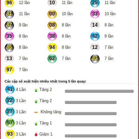
96
10
25
12 lần
11 lần
11 lần
81
00
33
11 lần
10 lần
10 lần
87
08
14
9 lần
8 lần
8 lần
35
38
42
8 lần
8 lần
8 lần
85
94
12
8 lần
8 lần
7 lần
13
62
83
7 lần
7 lần
7 lần
97
7 lần
Các cặp số xuất hiện nhiều nhất trong 5 lần quay:
41
4 Lần
Tăng 2
22
3 Lần
Tăng 2
27
3 Lần
Không tăng
57
3 Lần
Tăng 1
93
3 Lần
Giảm 1