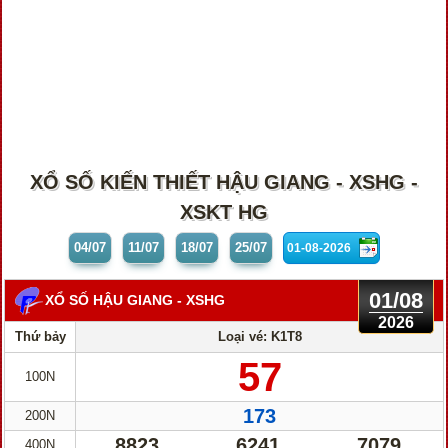
XỔ SỐ KIẾN THIẾT HẬU GIANG - XSHG -
XSKT HG
04/07
11/07
18/07
25/07
01/08
XỔ SỐ HẬU GIANG
- XSHG
2026
Thứ bảy
Loại vé: K1T8
57
100N
173
200N
8823
6241
7079
400N