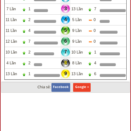
3
7 Lần
1
13 Lần
7
4
11 Lần
2
5 Lần
0
5
11 Lần
4
9 Lần
0
6
12 Lần
7
9 Lần
0
7
10 Lần
2
10 Lần
1
8
4 Lần
2
8 Lần
4
9
13 Lần
1
13 Lần
6
Chia sẻ:
Facebook
Google +