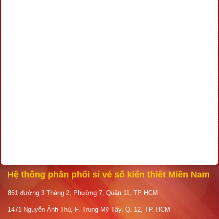
Hệ thống phân phối sỉ vé số kiến thiết Miền Nam
861 đường 3 Tháng 2, Phường 7, Quận 11, TP HCM
1471 Nguyễn Ảnh Thủ, F. Trung Mỹ Tây, Q. 12, TP. HCM