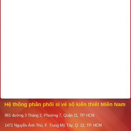
Hệ thống phân phối sỉ vé số kiến thiết Miền Nam
861 đường 3 Tháng 2, Phường 7, Quận 11, TP HCM
1471 Nguyễn Ảnh Thủ, F. Trung Mỹ Tây, Q. 12, TP. HCM