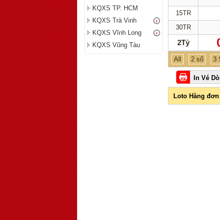
KQXS TP. HCM
15TR
KQXS Trà Vinh
30TR
KQXS Vĩnh Long
2Tỷ
KQXS Vũng Tàu
All
2 số
3 