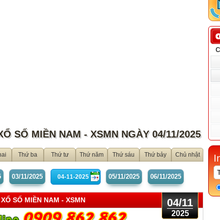
XỔ SỐ MIỀN NAM - XSMN NGÀY 04/11/2025
hai
Thứ ba
Thứ tư
Thứ năm
Thứ sáu
Thứ bảy
Chủ nhật
I
5
03/11
/2025
05/11
/2025
06/11
/2025
 XỔ SỐ MIỀN NAM
- XSMN
04/11
2025