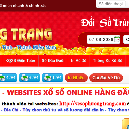
 3 miền nhanh & chính xác
KQXS Điện Toán
Sớ Đầu Đuôi
In Vé Dò
Thống Kê Xổ Số
In Nhiều
Cài đặt Vé Dò