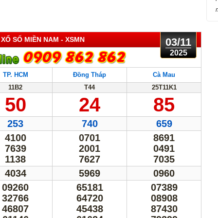
 XỔ SỐ MIỀN NAM
- XSMN
03/11
2025
TP. HCM
Đồng Tháp
Cà Mau
11B2
T44
25T11K1
50
24
85
253
740
659
4100
0701
8691
7639
2001
0491
1138
7627
7035
4034
5969
0960
09260
65181
07389
32766
64720
08908
46807
45438
87430