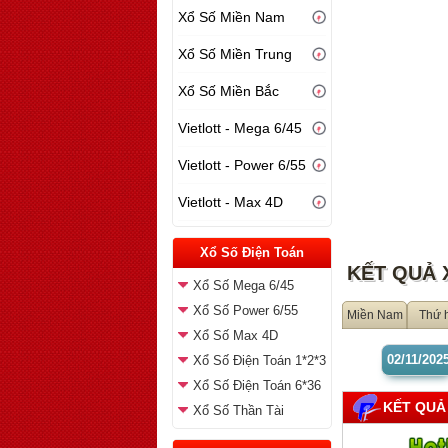
Xổ Số Miền Nam
Xổ Số Miền Trung
Xổ Số Miền Bắc
Vietlott - Mega 6/45
Vietlott - Power 6/55
Vietlott - Max 4D
Xổ Số Điện Toán
KẾT QUẢ 
Xổ Số Mega 6/45
Xổ Số Power 6/55
Miền Nam
Thứ 
Xổ Số Max 4D
02/11
/202
Xổ Số Điện Toán 1*2*3
Xổ Số Điện Toán 6*36
KẾT QUẢ
Xổ Số Thần Tài