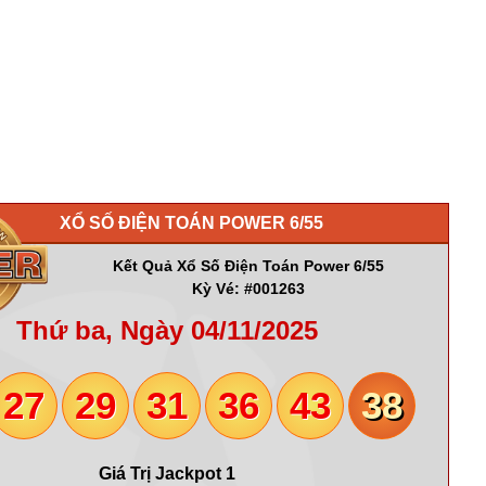
XỔ SỐ ĐIỆN TOÁN POWER 6/55
Kết Quả Xổ Số Điện Toán Power 6/55
Kỳ Vé: #001263
Thứ ba, Ngày 04/11/2025
27
29
31
36
43
38
Giá Trị Jackpot 1