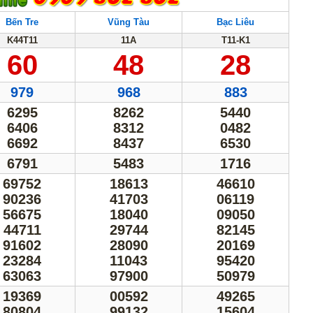
Bến Tre
Vũng Tàu
Bạc Liêu
K44T11
11A
T11-K1
60
48
28
979
968
883
6295
8262
5440
6406
8312
0482
6692
8437
6530
6791
5483
1716
69752
18613
46610
90236
41703
06119
56675
18040
09050
44711
29744
82145
91602
28090
20169
23284
11043
95420
63063
97900
50979
19369
00592
49265
80804
99132
15604