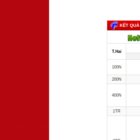
KẾT QUẢ
T.Hai
100N
200N
400N
1TR