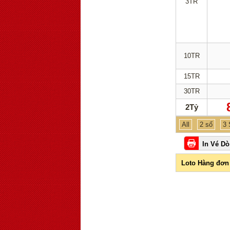
3TR
10TR
15TR
30TR
2Tỷ
All
2 số
3 