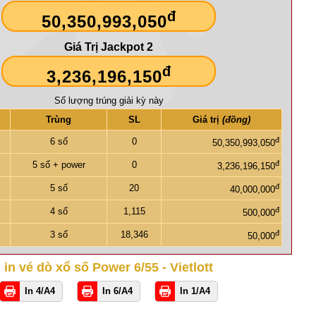
đ
50,350,993,050
Giá Trị Jackpot 2
đ
3,236,196,150
Số lượng trúng giải kỳ này
Trùng
SL
Giá trị
(đồng)
đ
6 số
0
50,350,993,050
đ
5 số + power
0
3,236,196,150
đ
5 số
20
40,000,000
đ
4 số
1,115
500,000
đ
3 số
18,346
50,000
in vé dò xổ số Power 6/55 - Vietlott
In 4/A4
In 6/A4
In 1/A4