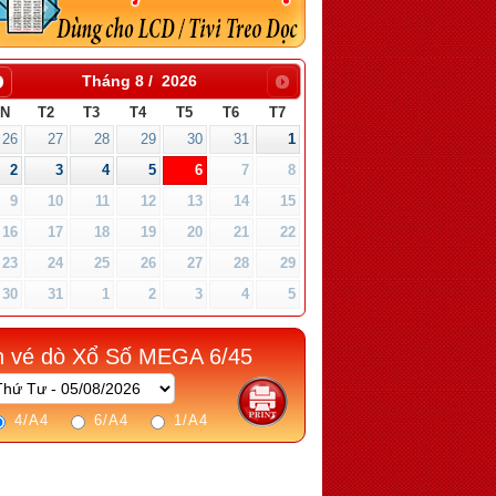
Tháng 8
/
2026
CN
T2
T3
T4
T5
T6
T7
26
27
28
29
30
31
1
2
3
4
5
6
7
8
9
10
11
12
13
14
15
16
17
18
19
20
21
22
23
24
25
26
27
28
29
30
31
1
2
3
4
5
n vé dò Xổ Số MEGA 6/45
4/A4
6/A4
1/A4