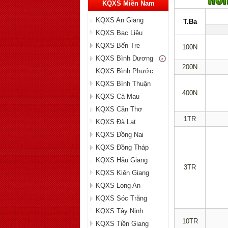
KQXS Miền Nam
KQXS An Giang
T.Ba
KQXS Bạc Liêu
KQXS Bến Tre
100N
KQXS Bình Dương
200N
KQXS Bình Phước
KQXS Bình Thuận
400N
KQXS Cà Mau
KQXS Cần Thơ
1TR
KQXS Đà Lạt
KQXS Đồng Nai
KQXS Đồng Tháp
KQXS Hậu Giang
3TR
KQXS Kiên Giang
KQXS Long An
KQXS Sóc Trăng
KQXS Tây Ninh
10TR
KQXS Tiền Giang