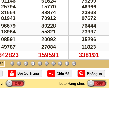
01146
61624
79299
25794
15770
46966
31664
88874
23363
81943
70912
07672
96679
89228
76444
18964
55821
73997
08591
20092
35296
49787
27084
11823
842823
159591
338191
0
1
2
3
4
5
6
7
8
9
Số
Đổi Số Trúng