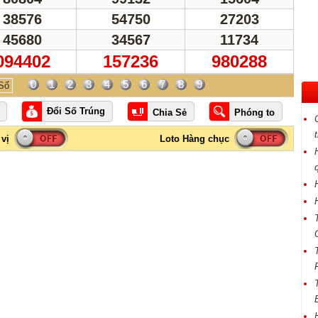
38576
54750
27203
45680
34567
11734
094402
157236
980288
0
1
2
3
4
5
6
7
8
9
Số
Đổi Số Trúng