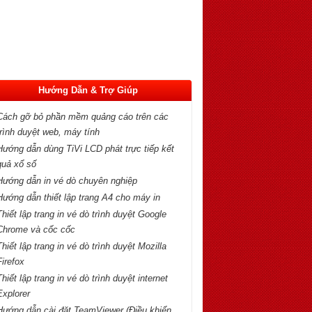
Hướng Dẫn & Trợ Giúp
Cách gỡ bỏ phần mềm quảng cáo trên các
trình duyệt web, máy tính
Hướng dẫn dùng TiVi LCD phát trực tiếp kết
quả xổ số
Hướng dẫn in vé dò chuyên nghiệp
Hướng dẫn thiết lập trang A4 cho máy in
Thiết lập trang in vé dò trình duyệt Google
Chrome và cốc cốc
Thiết lập trang in vé dò trình duyệt Mozilla
Firefox
Thiết lập trang in vé dò trình duyệt internet
Explorer
Hướng dẫn cài đặt TeamViewer (Điều khiển