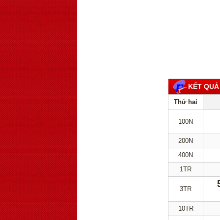
KẾT QUẢ
Thứ hai
100N
200N
400N
1TR
3TR
10TR