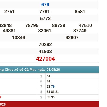
679
2751
7781
8581
5772
82848
78795
88739
47510
49881
82061
87749
10846
92607
70292
41903
427004
ng Chục xổ số Cà Mau ngày 03/08/26
5
51
6
61
7
72
79
8
81
81
81
4
9
92
95
8/26