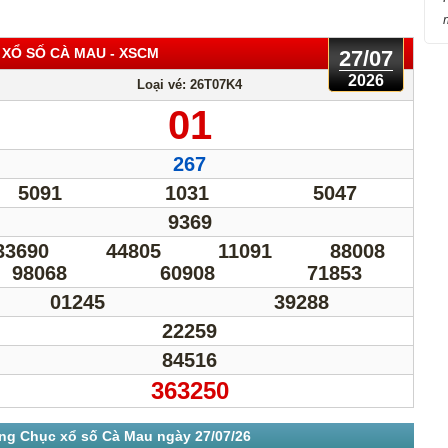
 XỔ SỐ CÀ MAU
- XSCM
27/07
2026
Loại vé: 26T07K4
01
267
5091
1031
5047
9369
33690
44805
11091
88008
98068
60908
71853
01245
39288
22259
84516
363250
ng Chục xổ số Cà Mau ngày 27/07/26