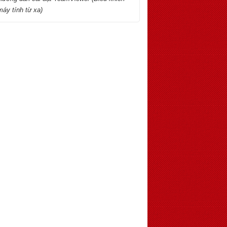
máy tính từ xa)