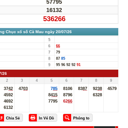
57795
16132
536266
ng Chục xổ số Cà Mau ngày 20/07/26
5
6
66
7
79
8
87
85
9
95
96
92
92
91
7/26
2
3
4
5
6
7
8
9
3742
4703
785
8106
8387
9238
4579
4592
8415
8796
6328
4692
7795
6266
6132