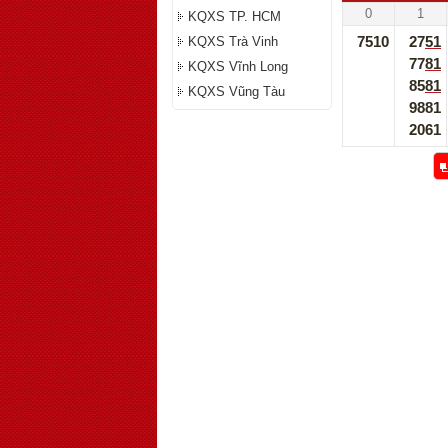
0
1
KQXS TP. HCM
7510
2751
KQXS Trà Vinh
7781
KQXS Vĩnh Long
8581
KQXS Vũng Tàu
9881
2061