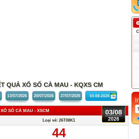
T QUẢ XỔ SỐ CÀ MAU - KQXS CM
6
13/07
/2026
20/07
/2026
27/07
/2026
I
 XỔ SỐ CÀ MAU
- XSCM
03/08
2026
Loại vé: 26T08K1
44