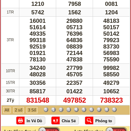
1210
7958
0081
5742
1562
1204
1TR
16001
29880
48183
51614
05713
50157
49335
76396
50142
99318
64836
79923
3TR
92519
08839
83730
01921
72144
56983
78130
47838
75590
34240
27799
99982
10TR
48028
45705
58550
30356
22357
49279
15TR
85817
01422
10652
30TR
831548
497852
738323
2Tỷ
0
1
2
3
4
5
6
7
8
9
All
2 số
3 Số