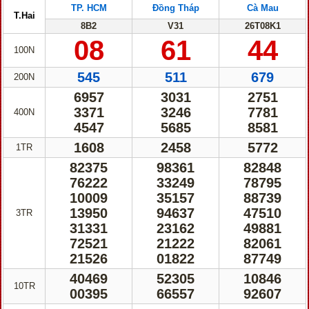
TP. HCM
Đồng Tháp
Cà Mau
T.Hai
8B2
V31
26T08K1
08
61
44
100N
545
511
679
200N
6957
3031
2751
3371
3246
7781
400N
4547
5685
8581
1608
2458
5772
1TR
82375
98361
82848
76222
33249
78795
10009
35157
88739
13950
94637
47510
3TR
31331
23162
49881
72521
21222
82061
21526
01822
87749
40469
52305
10846
10TR
00395
66557
92607