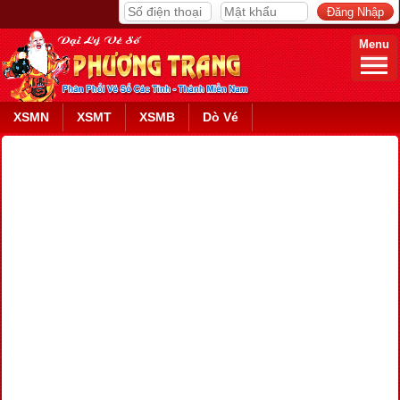
Menu
XSMN
XSMT
XSMB
Dò Vé