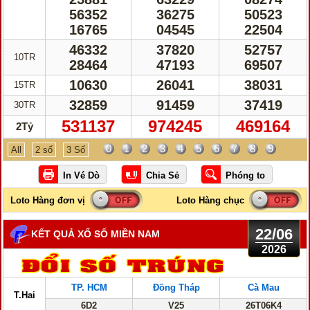
56352
36275
50523
16765
04545
22504
46332
37820
52757
10TR
28464
47193
69507
10630
26041
38031
15TR
32859
91459
37419
30TR
531137
974245
469164
2Tỷ
0
1
2
3
4
5
6
7
8
9
All
2 số
3 Số
22/06
KẾT QUẢ XỔ SỐ MIỀN NAM
2026
TP. HCM
Đồng Tháp
Cà Mau
T.Hai
6D2
V25
26T06K4