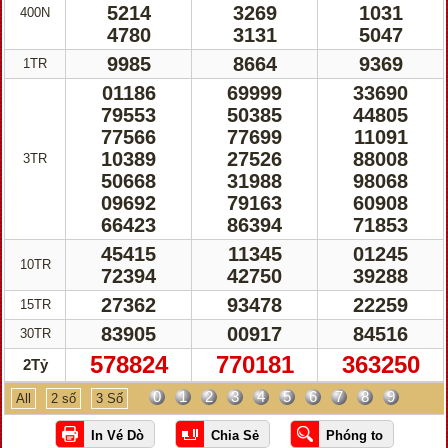
5214
3269
1031
400N
4780
3131
5047
9985
8664
9369
1TR
01186
69999
33690
79553
50385
44805
77566
77699
11091
10389
27526
88008
3TR
50668
31988
98068
09692
79163
60908
66423
86394
71853
45415
11345
01245
10TR
72394
42750
39288
27362
93478
22259
15TR
83905
00917
84516
30TR
578824
770181
363250
2Tỷ
0
1
2
3
4
5
6
7
8
9
All
2 số
3 Số