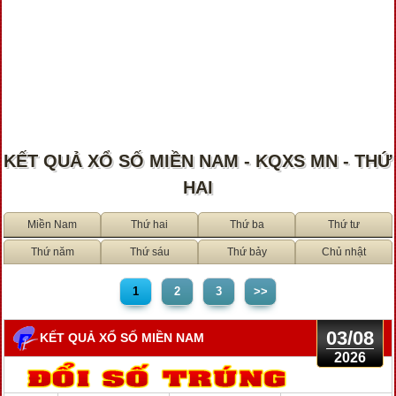
KẾT QUẢ XỔ SỐ MIỀN NAM - KQXS MN - THỨ
HAI
Miền Nam
Thứ hai
Thứ ba
Thứ tư
Thứ năm
Thứ sáu
Thứ bảy
Chủ nhật
1
2
3
>>
03/08
KẾT QUẢ XỔ SỐ MIỀN NAM
2026