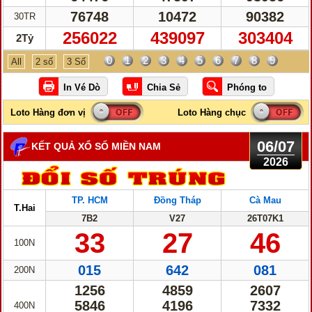
76748
10472
90382
30TR
256022
439097
303404
2Tỷ
0
1
2
3
4
5
6
7
8
9
All
2 số
3 Số
06/07
KẾT QUẢ XỔ SỐ MIỀN NAM
2026
TP. HCM
Đồng Tháp
Cà Mau
T.Hai
7B2
V27
26T07K1
33
27
46
100N
015
642
081
200N
1256
4859
2607
5846
4196
7332
400N