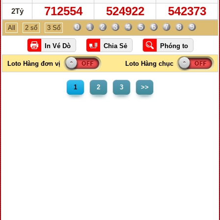
712554
524922
542373
2Tỷ
0
1
2
3
4
5
6
7
8
9
All
2 số
3 Số
1
2
3
>>