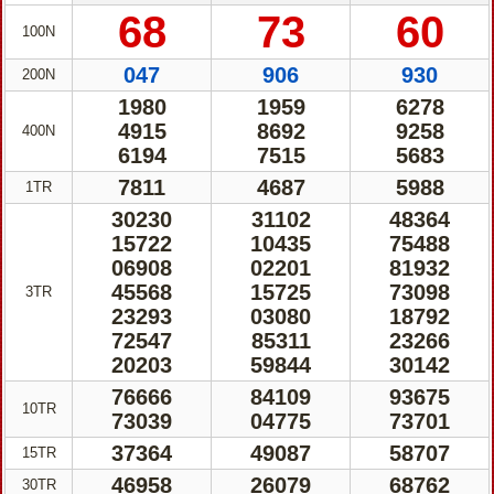
68
73
60
100N
047
906
930
200N
1980
1959
6278
4915
8692
9258
400N
6194
7515
5683
7811
4687
5988
1TR
30230
31102
48364
15722
10435
75488
06908
02201
81932
45568
15725
73098
3TR
23293
03080
18792
72547
85311
23266
20203
59844
30142
76666
84109
93675
10TR
73039
04775
73701
37364
49087
58707
15TR
46958
26079
68762
30TR