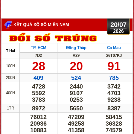
20/07
KẾT QUẢ XỔ SỐ MIỀN NAM
2026
TP. HCM
Đồng Tháp
Cà Mau
T.Hai
7D2
V29
26T07K3
28
20
91
100N
409
524
785
200N
4728
2440
3742
5592
9107
4703
400N
3783
0253
9238
8972
5650
8387
1TR
76012
47209
58415
20936
49258
36328
10883
41358
74579