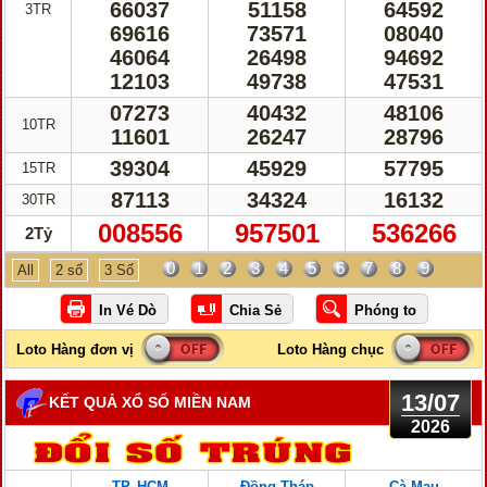
66037
51158
64592
3TR
69616
73571
08040
46064
26498
94692
12103
49738
47531
07273
40432
48106
10TR
11601
26247
28796
39304
45929
57795
15TR
87113
34324
16132
30TR
008556
957501
536266
2Tỷ
0
1
2
3
4
5
6
7
8
9
All
2 số
3 Số
13/07
KẾT QUẢ XỔ SỐ MIỀN NAM
2026
TP. HCM
Đồng Tháp
Cà Mau