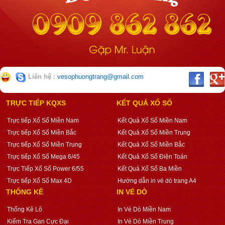
Liên hệ :
vesophuongtrang@gmail.com
TRỰC TIẾP KQXS
KẾT QUẢ XỔ SỐ
Trực tiếp Xổ Số Miền Nam
Kết Quả Xổ Số Miền Nam
Trực tiếp Xổ Số Miền Bắc
Kết Quả Xổ Số Miền Trung
Trực tiếp Xổ Số Miền Trung
Kết Quả Xổ Số Miền Bắc
Trực tiếp Xổ Số Mega 6/45
Kết Quả Xổ Số Điện Toán
Trực Tiếp Xổ Số Power 6/55
Kết Quả Xổ Số Ba Miền
Trực tiếp Xổ Số Max 4D
Hướng dẫn in vé dò trang A4
THỐNG KÊ
IN VÉ DÒ
Thống Kê Lô
In Vé Dò Miền Nam
Kiểm Tra Gan Cực Đại
In Vé Dò Miền Trung