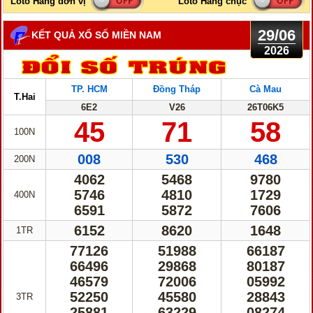
29/06
KẾT QUẢ XỔ SỐ MIỀN NAM
2026
TP. HCM
Đồng Tháp
Cà Mau
T.Hai
6E2
V26
26T06K5
45
71
58
100N
008
530
468
200N
4062
5468
9780
5746
4810
1729
400N
6591
5872
7606
6152
8620
1648
1TR
77126
51988
66187
66496
29868
80187
46579
72006
05992
52250
45580
28843
3TR
25881
63229
08274