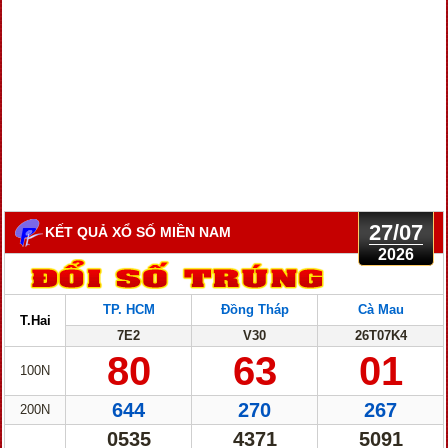
27/07
KẾT QUẢ XỔ SỐ MIỀN NAM
2026
TP. HCM
Đồng Tháp
Cà Mau
T.Hai
7E2
V30
26T07K4
80
63
01
100N
644
270
267
200N
0535
4371
5091