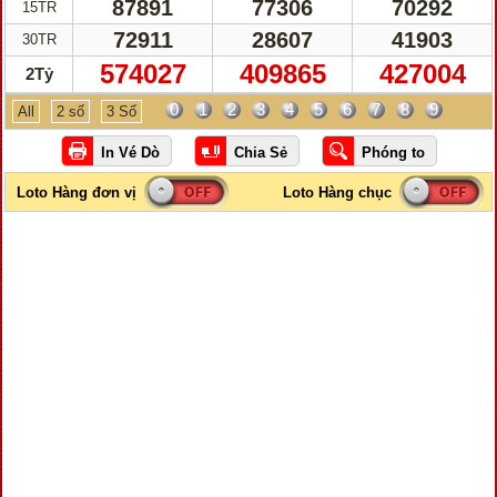
87891
77306
70292
15TR
72911
28607
41903
30TR
574027
409865
427004
2Tỷ
0
1
2
3
4
5
6
7
8
9
All
2 số
3 Số