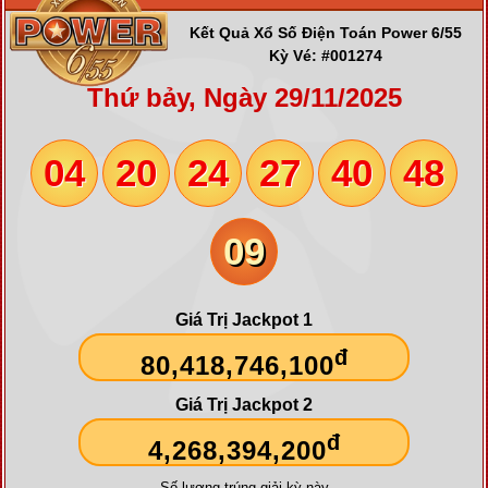
Kết Quả Xổ Số Điện Toán Power 6/55
Kỳ Vé: #001274
Thứ bảy, Ngày 29/11/2025
04
20
24
27
40
48
09
Giá Trị Jackpot 1
đ
80,418,746,100
Giá Trị Jackpot 2
đ
4,268,394,200
Số lượng trúng giải kỳ này