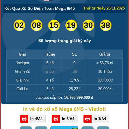
Kết Quả Xổ Số Điện Toán Mega 6/45
Thứ tư Ngày 26/11/2025
02
08
15
19
30
38
Số lượng trúng giải kỳ này
Giải
Trùng
SL
Giá trị
Jackpot
6 số
0
≈ 56,76 tỷ
Giải nhất
5 số
33
10 Triệu
Giải nhì
4 số
1,769
300.000đ
Giải ba
3 số
28,221
30.000đ
Jackpot sắp tới:
56.760.899.000 đ
in vé dò xổ số Mega 6/45 - Vietlott
In 4/A4
In 6/A4
In 1/A4