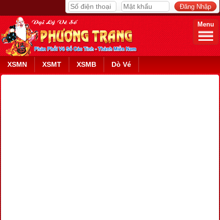
Menu
XSMN
XSMT
XSMB
Dò Vé