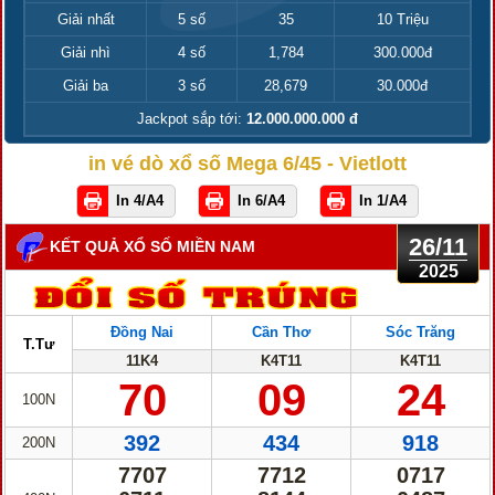
Giải nhất
5 số
35
10 Triệu
Giải nhì
4 số
1,784
300.000đ
Giải ba
3 số
28,679
30.000đ
Jackpot sắp tới:
12.000.000.000 đ
in vé dò xổ số Mega 6/45 - Vietlott
In 4/A4
In 6/A4
In 1/A4
26/11
KẾT QUẢ XỔ SỐ MIỀN NAM
2025
Đồng Nai
Cần Thơ
Sóc Trăng
T.Tư
11K4
K4T11
K4T11
70
09
24
100N
392
434
918
200N
7707
7712
0717