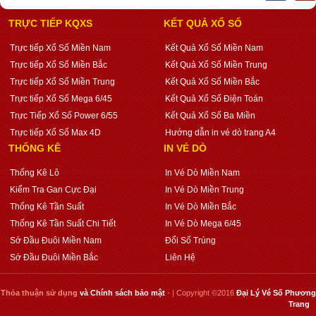
TRỰC TIẾP KQXS
KẾT QUẢ XỔ SỐ
Trực tiếp Xổ Số Miền Nam
Kết Quả Xổ Số Miền Nam
Trực tiếp Xổ Số Miền Bắc
Kết Quả Xổ Số Miền Trung
Trực tiếp Xổ Số Miền Trung
Kết Quả Xổ Số Miền Bắc
Trực tiếp Xổ Số Mega 6/45
Kết Quả Xổ Số Điện Toán
Trực Tiếp Xổ Số Power 6/55
Kết Quả Xổ Số Ba Miền
Trực tiếp Xổ Số Max 4D
Hướng dẫn in vé dò trang A4
THỐNG KÊ
IN VÉ DÒ
Thống Kê Lô
In Vé Dò Miền Nam
Kiểm Tra Gan Cực Đại
In Vé Dò Miền Trung
Thống Kê Tần Suất
In Vé Dò Miền Bắc
Thống Kê Tần Suất Chi Tiết
In Vé Dò Mega 6/45
Sớ Đầu Đuôi Miền Nam
Đổi Số Trúng
Sớ Đầu Đuôi Miền Bắc
Liên Hệ
Thỏa thuận sử dụng
và
Chính sách bảo mật
- | Copyright ©2016
Đại Lý Vé Số Phương
Trang