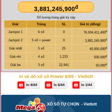
đ
3,881,245,900
Số lượng trúng giải kỳ này
Giải
Trùng
SL
Giá trị
(đồng)
đ
Jackpot 1
6 số
0
76,934,411,400
đ
Jackpot 2
5 số + power
0
3,881,245,900
đ
Giải nhất
5 số
25
40,000,000
đ
Giải nhì
4 số
1,233
500,000
đ
Giải ba
3 số
22,941
50,000
in vé dò xổ số Power 6/55 - Vietlott
In 4/A4
In 6/A4
In 1/A4
XỔ SỐ TỰ CHỌN - Vietlott