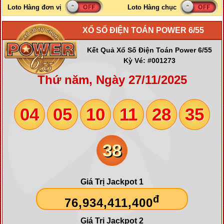
XỔ SỐ ĐIỆN TOÁN POWER 6/55
Kết Quả Xổ Số Điện Toán Power 6/55
Kỳ Vé: #001273
Thứ năm, Ngày 27/11/2025
04
05
10
11
28
35
38
Giá Trị Jackpot 1
đ
76,934,411,400
Giá Trị Jackpot 2