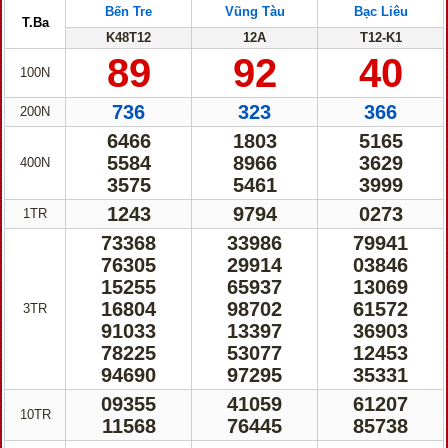
Bến Tre
Vũng Tàu
Bạc Liêu
T.Ba
K48T12
12A
T12-K1
89
92
40
100N
736
323
366
200N
6466
1803
5165
5584
8966
3629
400N
3575
5461
3999
1243
9794
0273
1TR
73368
33986
79941
76305
29914
03846
15255
65937
13069
16804
98702
61572
3TR
91033
13397
36903
78225
53077
12453
94690
97295
35331
09355
41059
61207
10TR
11568
76445
85738