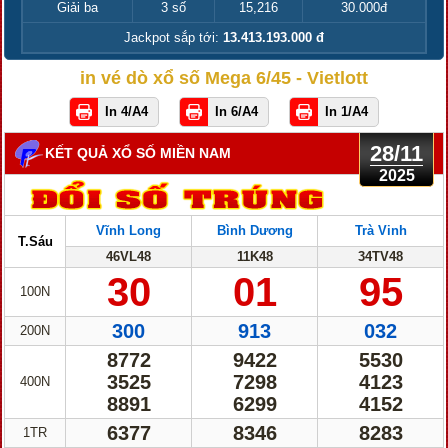
Giải ba
3 số
15,216
30.000đ
Jackpot sắp tới:
13.413.193.000 đ
in vé dò xổ số Mega 6/45 - Vietlott
In 4/A4
In 6/A4
In 1/A4
28/11
KẾT QUẢ XỔ SỐ MIỀN NAM
2025
Vĩnh Long
Bình Dương
Trà Vinh
T.Sáu
46VL48
11K48
34TV48
30
01
95
100N
300
913
032
200N
8772
9422
5530
3525
7298
4123
400N
8891
6299
4152
6377
8346
8283
1TR