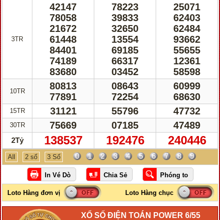
42147
78223
25071
78058
39833
62403
21672
32650
62484
61448
13554
93662
3TR
84401
69185
55655
74189
66317
12361
83680
03452
58598
80813
08643
60999
10TR
77891
72254
68630
31121
55796
47732
15TR
75669
07185
47489
30TR
138537
192476
240446
2Tỷ
0
1
2
3
4
5
6
7
8
9
All
2 số
3 Số
XỔ SỐ ĐIỆN TOÁN POWER 6/55