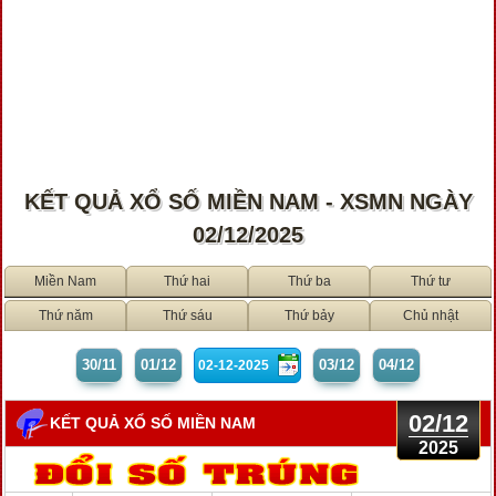
KẾT QUẢ XỔ SỐ MIỀN NAM - XSMN NGÀY
02/12/2025
Miền Nam
Thứ hai
Thứ ba
Thứ tư
Thứ năm
Thứ sáu
Thứ bảy
Chủ nhật
30/11
01/12
03/12
04/12
02/12
KẾT QUẢ XỔ SỐ MIỀN NAM
2025