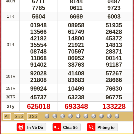
6711
8144
0487
400N
7785
0611
9723
5604
6669
6003
1TR
01948
08958
51935
13566
61749
26428
42182
14800
45372
35554
21921
14813
3TR
08748
70597
28371
11868
86952
00141
91402
38763
91187
92028
41408
57267
10TR
21808
83683
28666
99924
10499
76630
15TR
45737
63238
96775
30TR
625018
693348
133228
2Tỷ
0
1
2
3
4
5
6
7
8
9
All
2 số
3 Số