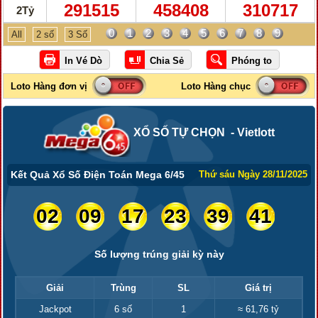
291515
458408
310717
2Tỷ
0
1
2
3
4
5
6
7
8
9
All
2 số
3 Số
XỔ SỐ TỰ CHỌN - Vietlott
Kết Quả Xổ Số Điện Toán Mega 6/45
Thứ sáu Ngày 28/11/2025
02
09
17
23
39
41
Số lượng trúng giải kỳ này
Giải
Trùng
SL
Giá trị
Jackpot
6 số
1
≈ 61,76 tỷ