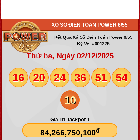
XỔ SỐ ĐIỆN TOÁN POWER 6/55
Kết Quả Xổ Số Điện Toán Power 6/55
Kỳ Vé: #001275
Thứ ba, Ngày 02/12/2025
16
20
24
36
51
54
10
Giá Trị Jackpot 1
đ
84,266,750,100