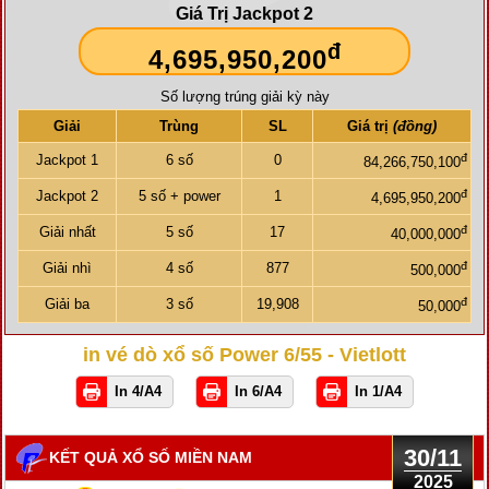
Giá Trị Jackpot 2
đ
4,695,950,200
Số lượng trúng giải kỳ này
Giải
Trùng
SL
Giá trị
(đồng)
đ
Jackpot 1
6 số
0
84,266,750,100
đ
Jackpot 2
5 số + power
1
4,695,950,200
đ
Giải nhất
5 số
17
40,000,000
đ
Giải nhì
4 số
877
500,000
đ
Giải ba
3 số
19,908
50,000
in vé dò xổ số Power 6/55 - Vietlott
In 4/A4
In 6/A4
In 1/A4
30/11
KẾT QUẢ XỔ SỐ MIỀN NAM
2025