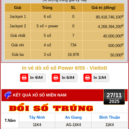
Giải
Trùng
SL
Giá trị
(đồng)
đ
Jackpot 1
6 số
0
80,418,746,100
đ
Jackpot 2
5 số + power
0
4,268,394,200
đ
Giải nhất
5 số
7
40,000,000
đ
Giải nhì
4 số
734
500,000
đ
Giải ba
3 số
16,978
50,000
in vé dò xổ số Power 6/55 - Vietlott
In 4/A4
In 6/A4
In 1/A4
27/11
KẾT QUẢ XỔ SỐ MIỀN NAM
2025
Tây Ninh
An Giang
Bình Thuận
T.Năm
11K4
AG-11K4
11K4