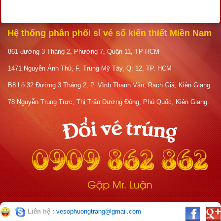
Hệ thống phân phối sỉ vé số kiến thiết Miền Nam
861 đường 3 Tháng 2, Phường 7, Quận 11, TP HCM
1471 Nguyễn Ảnh Thủ, F. Trung Mỹ Tây, Q. 12, TP. HCM
B8 Lô 32 Đường 3 Tháng 2, P. Vĩnh Thanh Vân, Rạch Giá, Kiên Giang.
78 Nguyễn Trung Trực, Thị Trấn Dương Đông, Phú Quốc, Kiên Giang.
Liên hệ :
vesophuongtrang@gmail.com