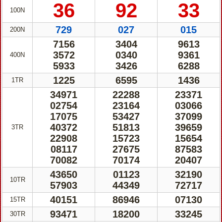
36
92
33
100N
729
027
015
200N
7156
3404
9613
3572
0340
9361
400N
5933
3426
6288
1225
6595
1436
1TR
34971
22288
23371
02754
23164
03066
17075
53427
37099
40372
51813
39659
3TR
22908
15723
15654
08117
27675
87583
70082
70174
20407
43650
01123
32190
10TR
57903
44349
72717
40151
86946
07130
15TR
93471
18200
33245
30TR