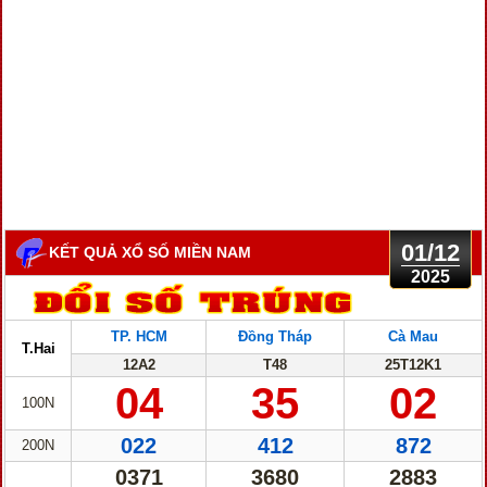
01/12
KẾT QUẢ XỔ SỐ MIỀN NAM
2025
TP. HCM
Đồng Tháp
Cà Mau
T.Hai
12A2
T48
25T12K1
04
35
02
100N
022
412
872
200N
0371
3680
2883