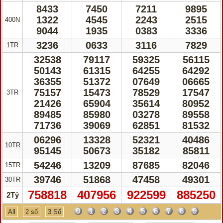
8433
7450
7211
9895
1322
4545
2243
2515
400N
9044
1935
0383
3336
3236
0633
3116
7829
1TR
32538
79117
59325
56115
50143
61315
64255
64292
36355
51372
07649
06665
75157
15473
78529
17547
3TR
21426
65904
35614
80952
89485
85980
03278
89558
71736
39069
62851
81532
06296
13328
52321
40486
10TR
95145
50673
35182
85811
54246
13209
87685
82046
15TR
39746
51868
47458
49301
30TR
758818
407956
922599
885250
2Tỷ
0
1
2
3
4
5
6
7
8
9
All
2 số
3 Số