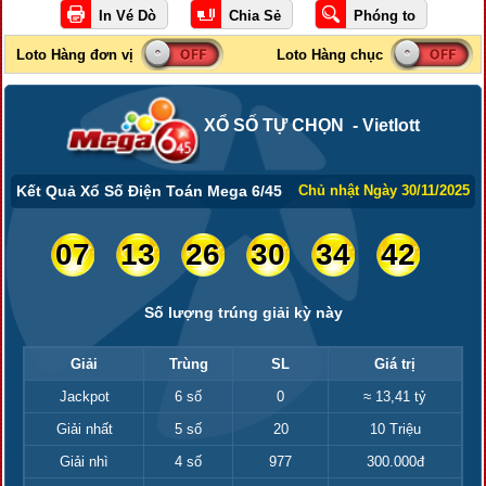
XỔ SỐ TỰ CHỌN - Vietlott
Kết Quả Xổ Số Điện Toán Mega 6/45
Chủ nhật Ngày 30/11/2025
07
13
26
30
34
42
Số lượng trúng giải kỳ này
Giải
Trùng
SL
Giá trị
Jackpot
6 số
0
≈ 13,41 tỷ
Giải nhất
5 số
20
10 Triệu
Giải nhì
4 số
977
300.000đ