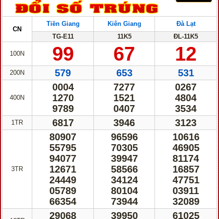
Tiền Giang
Kiên Giang
Đà Lạt
CN
TG-E11
11K5
ĐL-11K5
99
67
12
100N
579
653
531
200N
0004
7277
0267
1270
1521
4804
400N
9789
0407
3534
6817
3946
3123
1TR
80907
96596
10616
55795
70305
46905
94077
39947
81174
12671
58566
16857
3TR
24449
34124
47751
05789
80104
03911
66354
73944
32089
29068
39950
61025