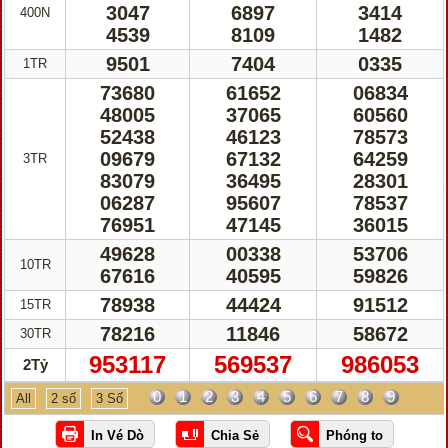
3047
6897
3414
400N
4539
8109
1482
9501
7404
0335
1TR
73680
61652
06834
48005
37065
60560
52438
46123
78573
09679
67132
64259
3TR
83079
36495
28301
06287
95607
78537
76951
47145
36015
49628
00338
53706
10TR
67616
40595
59826
78938
44424
91512
15TR
78216
11846
58672
30TR
953117
569537
986053
2Tỷ
0
1
2
3
4
5
6
7
8
9
All
2 số
3 Số