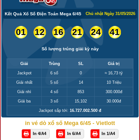
Kết Quả Xổ Số Điện Toán Mega 6/45
Chủ nhật Ngày 31/05/2026
01
12
16
21
24
41
Số lượng trúng giải kỳ này
Giải
Trùng
SL
Giá trị
Jackpot
6 số
0
≈ 16,73 tỷ
Giải nhất
5 số
14
10 Triệu
Giải nhì
4 số
853
300.000đ
Giải ba
3 số
15,102
30.000đ
Jackpot sắp tới:
16.727.002.500 đ
in vé dò xổ số Mega 6/45 - Vietlott
In 4/A4
In 6/A4
In 1/A4