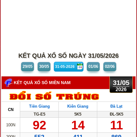
KẾT QUẢ XỔ SỐ NGÀY 31/05/2026
29/05
30/05
01/06
02/06
31/05
KẾT QUẢ XỔ SỐ MIỀN NAM
2026
Tiền Giang
Kiên Giang
Đà Lạt
CN
TG-E5
5K5
ĐL-5K5
92
14
11
100N
200N