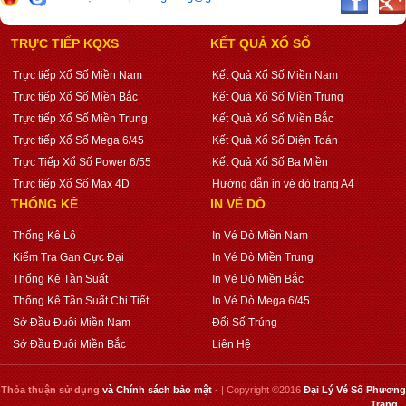
TRỰC TIẾP KQXS
KẾT QUẢ XỔ SỐ
Trực tiếp Xổ Số Miền Nam
Kết Quả Xổ Số Miền Nam
Trực tiếp Xổ Số Miền Bắc
Kết Quả Xổ Số Miền Trung
Trực tiếp Xổ Số Miền Trung
Kết Quả Xổ Số Miền Bắc
Trực tiếp Xổ Số Mega 6/45
Kết Quả Xổ Số Điện Toán
Trực Tiếp Xổ Số Power 6/55
Kết Quả Xổ Số Ba Miền
Trực tiếp Xổ Số Max 4D
Hướng dẫn in vé dò trang A4
THỐNG KÊ
IN VÉ DÒ
Thống Kê Lô
In Vé Dò Miền Nam
Kiểm Tra Gan Cực Đại
In Vé Dò Miền Trung
Thống Kê Tần Suất
In Vé Dò Miền Bắc
Thống Kê Tần Suất Chi Tiết
In Vé Dò Mega 6/45
Sớ Đầu Đuôi Miền Nam
Đổi Số Trúng
Sớ Đầu Đuôi Miền Bắc
Liên Hệ
Thỏa thuận sử dụng
và
Chính sách bảo mật
- | Copyright ©2016
Đại Lý Vé Số Phương
Trang