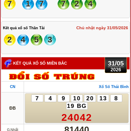
7
1
7
7
2
4
Chủ nhật ngày 31/05/2026
Kết quả xổ số Thần Tài
2
4
5
3
31/05
KẾT QUẢ XỔ SỐ MIỀN BẮC
2026
CN
Xổ Số Thái Bình
7
4
9
10
20
13
8
19 BG
ĐB
24042
81440
G.Nhất