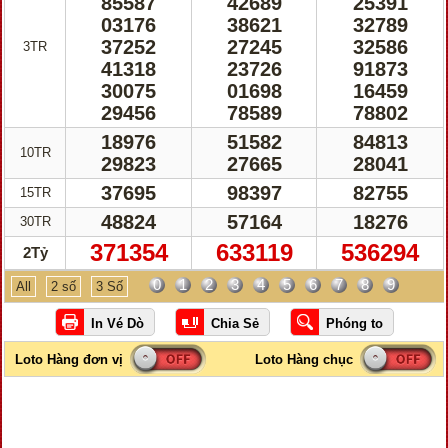
85587
42689
25391
03176
38621
32789
37252
27245
32586
3TR
41318
23726
91873
30075
01698
16459
29456
78589
78802
18976
51582
84813
10TR
29823
27665
28041
37695
98397
82755
15TR
48824
57164
18276
30TR
371354
633119
536294
2Tỷ
0
1
2
3
4
5
6
7
8
9
All
2 số
3 Số