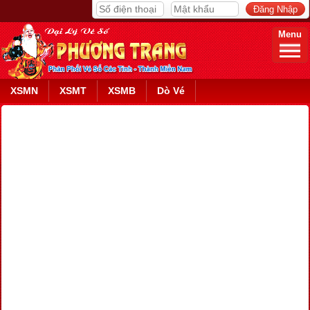
Menu
XSMN
XSMT
XSMB
Dò Vé