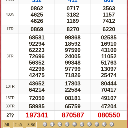
552
411
869
0862
0717
3563
4625
3182
1157
400N
4626
1169
7412
0869
8270
6220
1TR
68581
99868
02585
92294
18592
16910
62223
97590
43100
72696
24005
11052
3TR
56352
99848
51763
42296
97799
13097
42475
71826
25474
43652
17803
80444
10TR
64214
22584
70417
72050
08181
49107
15TR
58985
65759
47204
30TR
197341
870587
080550
2Tỷ
0
1
2
3
4
5
6
7
8
9
All
2 số
3 Số