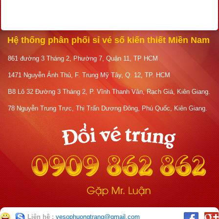
Hệ thống phân phối sỉ vé số kiến thiết Miền Nam
861 đường 3 Tháng 2, Phường 7, Quận 11, TP HCM
1471 Nguyễn Ảnh Thủ, F. Trung Mỹ Tây, Q. 12, TP. HCM
B8 Lô 32 Đường 3 Tháng 2, P. Vĩnh Thanh Vân, Rạch Giá, Kiên Giang.
78 Nguyễn Trung Trực, Thị Trấn Dương Đông, Phú Quốc, Kiên Giang.
Liên hệ :
vesophuongtrang@gmail.com