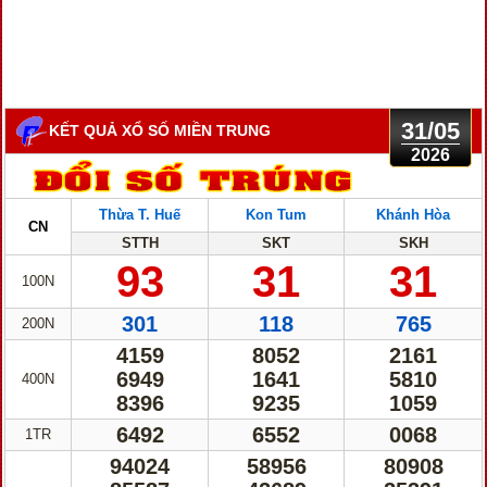
31/05
KẾT QUẢ XỔ SỐ MIỀN TRUNG
2026
Thừa T. Huế
Kon Tum
Khánh Hòa
CN
STTH
SKT
SKH
93
31
31
100N
301
118
765
200N
4159
8052
2161
6949
1641
5810
400N
8396
9235
1059
6492
6552
0068
1TR
94024
58956
80908