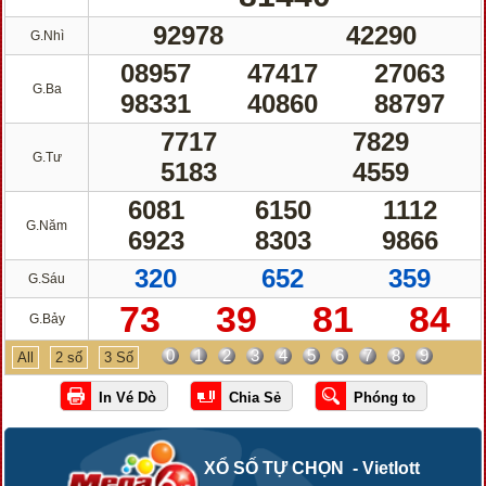
92978
42290
G.Nhì
08957
47417
27063
G.Ba
98331
40860
88797
7717
7829
G.Tư
5183
4559
6081
6150
1112
G.Năm
6923
8303
9866
320
652
359
G.Sáu
73
39
81
84
G.Bảy
0
1
2
3
4
5
6
7
8
9
All
2 số
3 Số
XỔ SỐ TỰ CHỌN - Vietlott