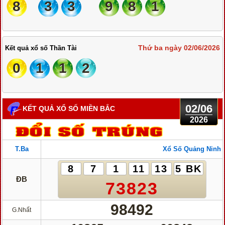
8
3
3
9
8
1
Thứ ba ngày 02/06/2026
Kết quả xổ số Thần Tài
0
1
1
2
02/06
KẾT QUẢ XỔ SỐ MIỀN BẮC
2026
T.Ba
Xổ Số Quảng Ninh
8
7
1
11
13
5 BK
ĐB
73823
98492
G.Nhất