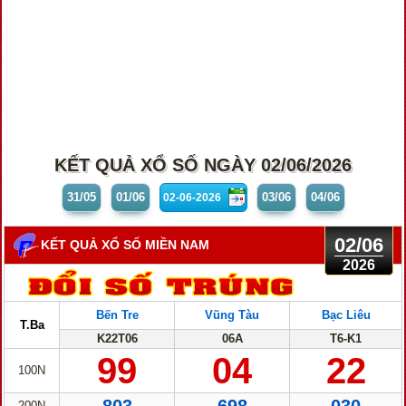
KẾT QUẢ XỔ SỐ NGÀY 02/06/2026
31/05
01/06
03/06
04/06
02/06
KẾT QUẢ XỔ SỐ MIỀN NAM
2026
Bến Tre
Vũng Tàu
Bạc Liêu
T.Ba
K22T06
06A
T6-K1
99
04
22
100N
200N