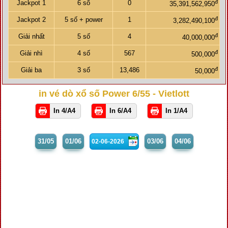
đ
Jackpot 1
6 số
0
35,391,562,950
đ
Jackpot 2
5 số + power
1
3,282,490,100
đ
Giải nhất
5 số
4
40,000,000
đ
Giải nhì
4 số
567
500,000
đ
Giải ba
3 số
13,486
50,000
in vé dò xổ số Power 6/55 - Vietlott
In 4/A4
In 6/A4
In 1/A4
31/05
01/06
03/06
04/06