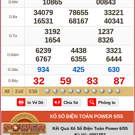
10865
00843
G.Nhì
34079
78655
33221
G.Ba
16531
68167
40341
3192
1237
G.Tư
1654
8326
6239
4438
3321
G.Năm
6767
6355
6444
934
425
630
G.Sáu
32
59
83
87
G.Bảy
0
1
2
3
4
5
6
7
8
9
All
2 số
3 Số
XỔ SỐ ĐIỆN TOÁN POWER 6/55
Kết Quả Xổ Số Điện Toán Power 6/55
Kỳ Vé: #001352