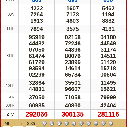
803
698
030
4222
1607
5462
7264
7173
1194
400N
1913
4803
8882
7894
8575
4161
1TR
95919
02158
04180
44482
72246
44549
97050
44396
31174
61474
80076
14511
3TR
61729
23896
51420
93594
14614
15718
02299
65784
00604
32864
35501
11495
10TR
44831
96607
15621
37050
71058
79999
15TR
60935
40860
42404
30TR
292066
306135
281116
2Tỷ
0
1
2
3
4
5
6
7
8
9
All
2 số
3 Số