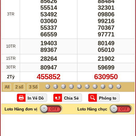
85626
88484
55514
32301
53492
09806
3TR
03060
99216
55337
70367
66559
97771
19403
80149
10TR
89367
05010
28264
21902
15TR
80947
59699
30TR
455852
630950
2Tỷ
0
1
2
3
4
5
6
7
8
9
All
2 số
3 Số