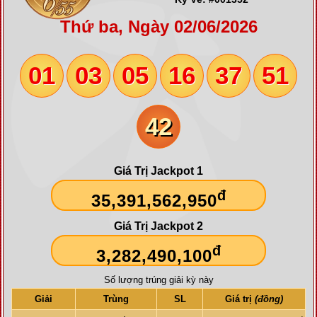
Thứ ba, Ngày 02/06/2026
01
03
05
16
37
51
42
Giá Trị Jackpot 1
đ
35,391,562,950
Giá Trị Jackpot 2
đ
3,282,490,100
Số lượng trúng giải kỳ này
Giải
Trùng
SL
Giá trị
(đồng)