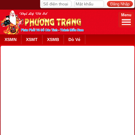
Menu
XSMN
XSMT
XSMB
Dò Vé