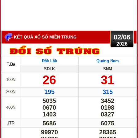
02/06
KẾT QUẢ XỔ SỐ MIỀN TRUNG
2026
Đắk Lắk
Quảng Nam
T.Ba
SDLK
SNM
26
31
100N
195
315
200N
5035
3452
0670
0198
400N
1403
0327
5686
6075
1TR
99970
28365