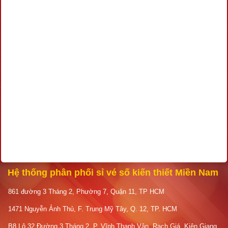
Hệ thống phân phối sỉ vé số kiến thiết Miền Nam
861 đường 3 Tháng 2, Phường 7, Quận 11, TP HCM
1471 Nguyễn Ảnh Thủ, F. Trung Mỹ Tây, Q. 12, TP. HCM
B8 Lô 32 Đường 3 Tháng 2, P. Vĩnh Thanh Vân, Rạch Giá, Kiên Giang.