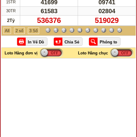
41699
09741
15TR
61583
02804
30TR
536376
519029
2Tỷ
0
1
2
3
4
5
6
7
8
9
All
2 số
3 Số