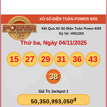
XỔ SỐ ĐIỆN TOÁN POWER 6/55
Kết Quả Xổ Số Điện Toán Power 6/55
Kỳ Vé: #001263
Thứ ba, Ngày 04/11/2025
15
27
29
31
36
43
38
Giá Trị Jackpot 1
đ
50,350,993,050