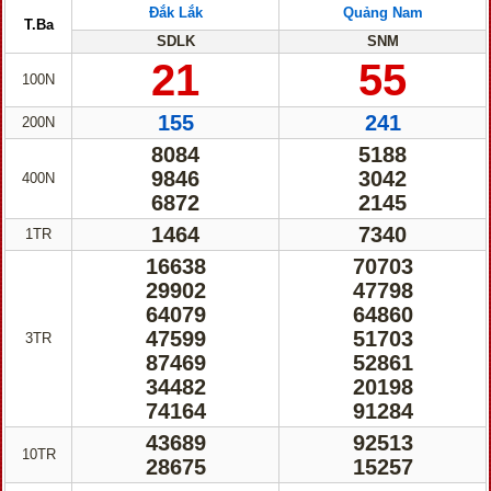
Đắk Lắk
Quảng Nam
T.Ba
SDLK
SNM
21
55
100N
155
241
200N
8084
5188
9846
3042
400N
6872
2145
1464
7340
1TR
16638
70703
29902
47798
64079
64860
47599
51703
3TR
87469
52861
34482
20198
74164
91284
43689
92513
10TR
28675
15257