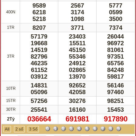
9589
2567
5777
6218
3174
0599
400N
5218
1098
3500
8207
3771
7374
1TR
57179
23403
26044
19668
15511
96972
14519
45150
81061
82796
55346
97351
3TR
46235
24912
65756
61152
02865
84248
03912
13970
59817
14831
92652
56146
10TR
05096
42058
97460
57256
30276
98251
15TR
25541
16160
15453
30TR
036664
691981
917890
2Tỷ
0
1
2
3
4
5
6
7
8
9
All
2 số
3 Số