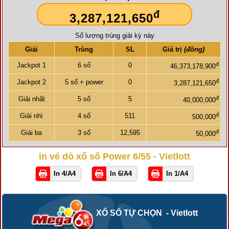
đ
3,287,121,650
Số lượng trúng giải kỳ này
Giải
Trùng
SL
Giá trị
(đồng)
đ
Jackpot 1
6 số
0
46,373,178,900
đ
Jackpot 2
5 số + power
0
3,287,121,650
đ
Giải nhất
5 số
5
40,000,000
đ
Giải nhì
4 số
511
500,000
đ
Giải ba
3 số
12,595
50,000
in vé dò xổ số Power 6/55 - Vietlott
In 4/A4
In 6/A4
In 1/A4
XỔ SỐ TỰ CHỌN - Vietlott