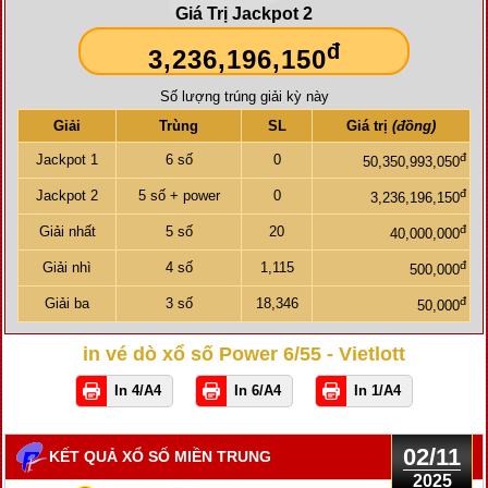
Giá Trị Jackpot 2
đ
3,236,196,150
Số lượng trúng giải kỳ này
Giải
Trùng
SL
Giá trị
(đồng)
đ
Jackpot 1
6 số
0
50,350,993,050
đ
Jackpot 2
5 số + power
0
3,236,196,150
đ
Giải nhất
5 số
20
40,000,000
đ
Giải nhì
4 số
1,115
500,000
đ
Giải ba
3 số
18,346
50,000
in vé dò xổ số Power 6/55 - Vietlott
In 4/A4
In 6/A4
In 1/A4
02/11
KẾT QUẢ XỔ SỐ MIỀN TRUNG
2025