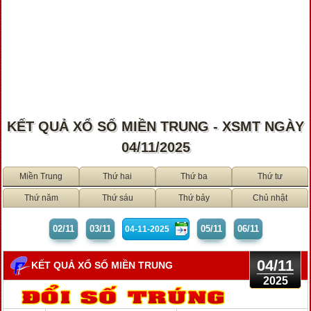
KẾT QUẢ XỔ SỐ MIỀN TRUNG - XSMT NGÀY
04/11/2025
Miền Trung
Thứ hai
Thứ ba
Thứ tư
Thứ năm
Thứ sáu
Thứ bảy
Chủ nhật
02/11
03/11
05/11
06/11
04/11
KẾT QUẢ XỔ SỐ MIỀN TRUNG
2025