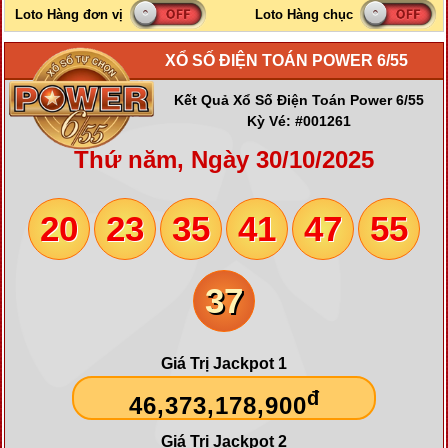
XỔ SỐ ĐIỆN TOÁN POWER 6/55
Kết Quả Xổ Số Điện Toán Power 6/55
Kỳ Vé: #001261
Thứ năm, Ngày 30/10/2025
20
23
35
41
47
55
37
Giá Trị Jackpot 1
đ
46,373,178,900
Giá Trị Jackpot 2