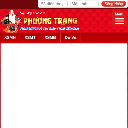
Menu
XSMN
XSMT
XSMB
Dò Vé