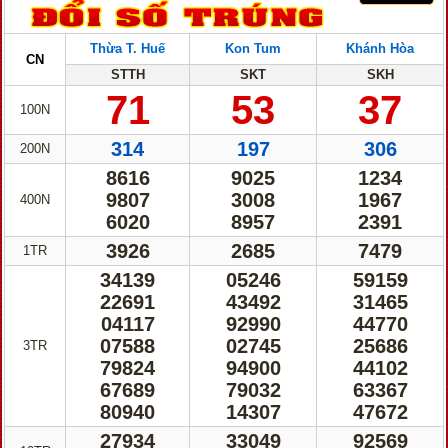
Thừa T. Huế
Kon Tum
Khánh Hòa
CN
STTH
SKT
SKH
71
53
37
100N
314
197
306
200N
8616
9025
1234
9807
3008
1967
400N
6020
8957
2391
3926
2685
7479
1TR
34139
05246
59159
22691
43492
31465
04117
92990
44770
07588
02745
25686
3TR
79824
94900
44102
67689
79032
63367
80940
14307
47672
27934
33049
92569