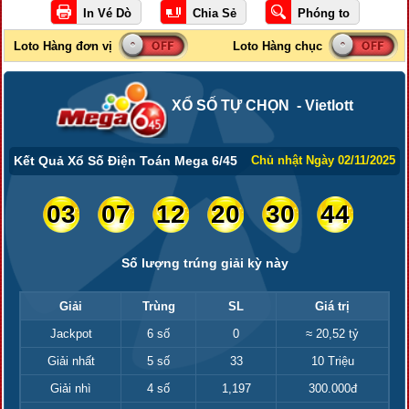
XỔ SỐ TỰ CHỌN - Vietlott
Kết Quả Xổ Số Điện Toán Mega 6/45
Chủ nhật Ngày 02/11/2025
03
07
12
20
30
44
Số lượng trúng giải kỳ này
Giải
Trùng
SL
Giá trị
Jackpot
6 số
0
≈ 20,52 tỷ
Giải nhất
5 số
33
10 Triệu
Giải nhì
4 số
1,197
300.000đ