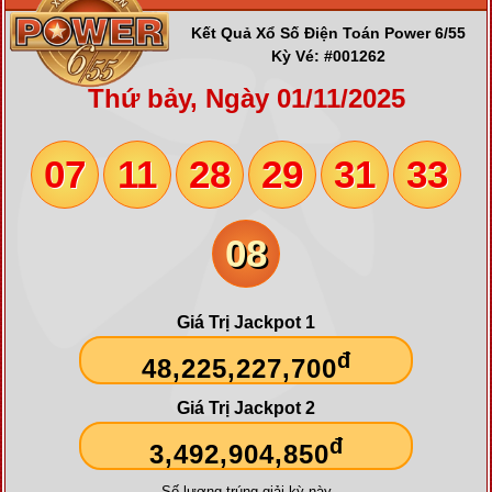
Kết Quả Xổ Số Điện Toán Power 6/55
Kỳ Vé: #001262
Thứ bảy, Ngày 01/11/2025
07
11
28
29
31
33
08
Giá Trị Jackpot 1
đ
48,225,227,700
Giá Trị Jackpot 2
đ
3,492,904,850
Số lượng trúng giải kỳ này