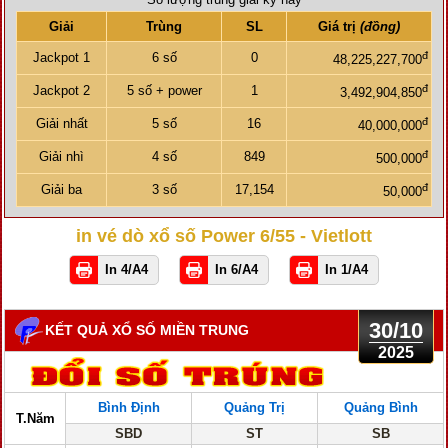
Giải
Trùng
SL
Giá trị
(đồng)
đ
Jackpot 1
6 số
0
48,225,227,700
đ
Jackpot 2
5 số + power
1
3,492,904,850
đ
Giải nhất
5 số
16
40,000,000
đ
Giải nhì
4 số
849
500,000
đ
Giải ba
3 số
17,154
50,000
in vé dò xổ số Power 6/55 - Vietlott
In 4/A4
In 6/A4
In 1/A4
30/10
KẾT QUẢ XỔ SỐ MIỀN TRUNG
2025
Bình Định
Quảng Trị
Quảng Bình
T.Năm
SBD
ST
SB