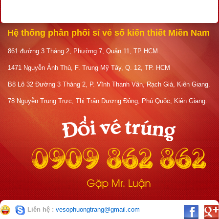
Hệ thống phân phối sỉ vé số kiến thiết Miền Nam
861 đường 3 Tháng 2, Phường 7, Quận 11, TP HCM
1471 Nguyễn Ảnh Thủ, F. Trung Mỹ Tây, Q. 12, TP. HCM
B8 Lô 32 Đường 3 Tháng 2, P. Vĩnh Thanh Vân, Rạch Giá, Kiên Giang.
78 Nguyễn Trung Trực, Thị Trấn Dương Đông, Phú Quốc, Kiên Giang.
Liên hệ :
vesophuongtrang@gmail.com