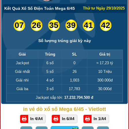
Kết Quả Xổ Số Điện Toán Mega 6/45
Thứ tư Ngày 29/10/2025
07
26
35
39
41
42
Số lượng trúng giải kỳ này
Giải
Trùng
SL
Giá trị
Jackpot
6 số
0
≈ 17,23 tỷ
Giải nhất
5 số
26
10 Triệu
Giải nhì
4 số
1,003
300.000đ
Giải ba
3 số
17,783
30.000đ
Jackpot sắp tới:
17.232.704.500 đ
in vé dò xổ số Mega 6/45 - Vietlott
In 4/A4
In 6/A4
In 1/A4