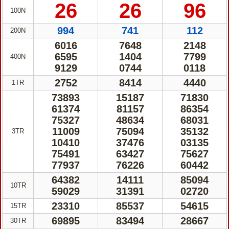
26
26
96
100N
994
741
112
200N
6016
7648
2148
6595
1404
7799
400N
9129
0744
0118
2752
8414
4440
1TR
73893
15187
71830
61374
81157
86354
75327
48634
68031
11009
75094
35132
3TR
10410
37476
03135
75491
63427
75627
77937
76226
60442
64382
14111
85094
10TR
59029
31391
02720
23310
85537
54615
15TR
69895
83494
28667
30TR