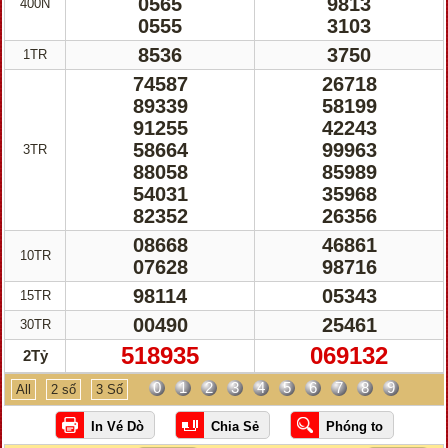
0565
9813
400N
0555
3103
8536
3750
1TR
74587
26718
89339
58199
91255
42243
58664
99963
3TR
88058
85989
54031
35968
82352
26356
08668
46861
10TR
07628
98716
98114
05343
15TR
00490
25461
30TR
518935
069132
2Tỷ
0
1
2
3
4
5
6
7
8
9
All
2 số
3 Số