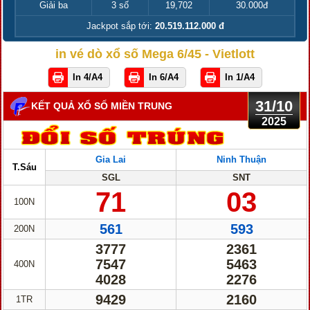
Giải ba
3 số
19,702
30.000đ
Jackpot sắp tới:
20.519.112.000 đ
in vé dò xổ số Mega 6/45 - Vietlott
In 4/A4
In 6/A4
In 1/A4
31/10
KẾT QUẢ XỔ SỐ MIỀN TRUNG
2025
Gia Lai
Ninh Thuận
T.Sáu
SGL
SNT
71
03
100N
561
593
200N
3777
2361
7547
5463
400N
4028
2276
9429
2160
1TR