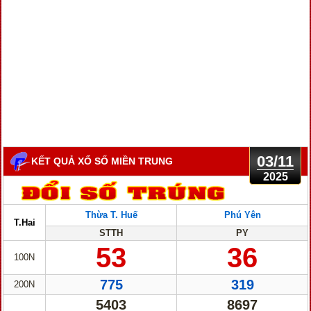
03/11
KẾT QUẢ XỔ SỐ MIỀN TRUNG
2025
Thừa T. Huế
Phú Yên
T.Hai
STTH
PY
53
36
100N
775
319
200N
5403
8697