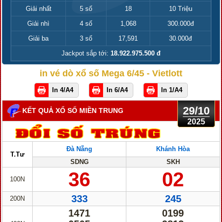
Giải nhất
5 số
18
10 Triệu
Giải nhì
4 số
1,068
300.000đ
Giải ba
3 số
17,591
30.000đ
Jackpot sắp tới:
18.922.975.500 đ
in vé dò xổ số Mega 6/45 - Vietlott
In 4/A4
In 6/A4
In 1/A4
29/10
KẾT QUẢ XỔ SỐ MIỀN TRUNG
2025
Đà Nẵng
Khánh Hòa
T.Tư
SDNG
SKH
36
02
100N
333
245
200N
1471
0199