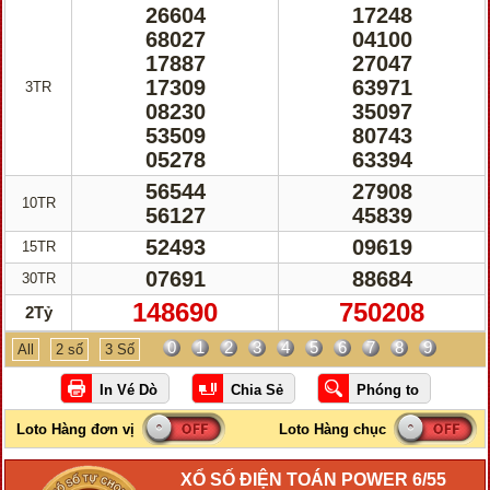
26604
17248
68027
04100
17887
27047
17309
63971
3TR
08230
35097
53509
80743
05278
63394
56544
27908
10TR
56127
45839
52493
09619
15TR
07691
88684
30TR
148690
750208
2Tỷ
0
1
2
3
4
5
6
7
8
9
All
2 số
3 Số
XỔ SỐ ĐIỆN TOÁN POWER 6/55