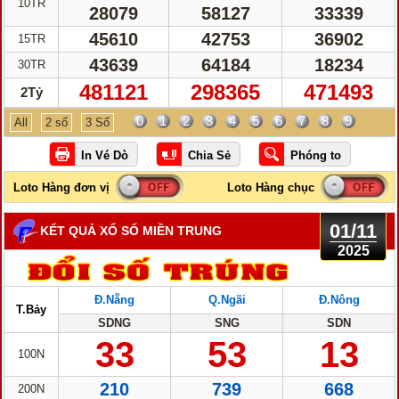
10TR
28079
58127
33339
45610
42753
36902
15TR
43639
64184
18234
30TR
481121
298365
471493
2Tỷ
0
1
2
3
4
5
6
7
8
9
All
2 số
3 Số
01/11
KẾT QUẢ XỔ SỐ MIỀN TRUNG
2025
Đ.Nẵng
Q.Ngãi
Đ.Nông
T.Bảy
SDNG
SNG
SDN
33
53
13
100N
210
739
668
200N