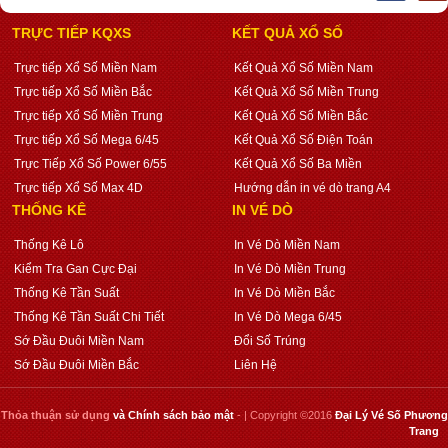
TRỰC TIẾP KQXS
KẾT QUẢ XỔ SỐ
Trực tiếp Xổ Số Miền Nam
Kết Quả Xổ Số Miền Nam
Trực tiếp Xổ Số Miền Bắc
Kết Quả Xổ Số Miền Trung
Trực tiếp Xổ Số Miền Trung
Kết Quả Xổ Số Miền Bắc
Trực tiếp Xổ Số Mega 6/45
Kết Quả Xổ Số Điện Toán
Trực Tiếp Xổ Số Power 6/55
Kết Quả Xổ Số Ba Miền
Trực tiếp Xổ Số Max 4D
Hướng dẫn in vé dò trang A4
THỐNG KÊ
IN VÉ DÒ
Thống Kê Lô
In Vé Dò Miền Nam
Kiểm Tra Gan Cực Đại
In Vé Dò Miền Trung
Thống Kê Tần Suất
In Vé Dò Miền Bắc
Thống Kê Tần Suất Chi Tiết
In Vé Dò Mega 6/45
Sớ Đầu Đuôi Miền Nam
Đổi Số Trúng
Sớ Đầu Đuôi Miền Bắc
Liên Hệ
Thỏa thuận sử dụng
và
Chính sách bảo mật
- | Copyright ©2016
Đại Lý Vé Số Phương
Trang