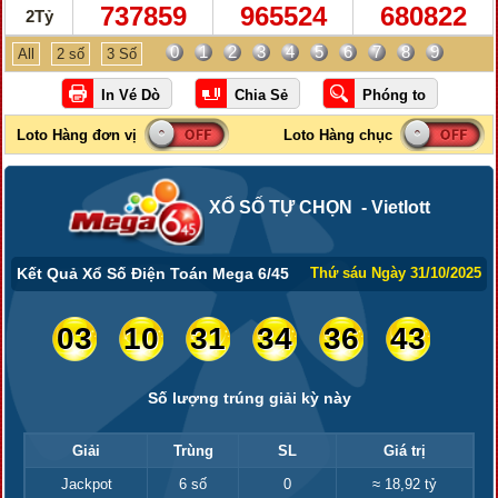
737859
965524
680822
2Tỷ
0
1
2
3
4
5
6
7
8
9
All
2 số
3 Số
XỔ SỐ TỰ CHỌN - Vietlott
Kết Quả Xổ Số Điện Toán Mega 6/45
Thứ sáu Ngày 31/10/2025
03
10
31
34
36
43
Số lượng trúng giải kỳ này
Giải
Trùng
SL
Giá trị
Jackpot
6 số
0
≈ 18,92 tỷ