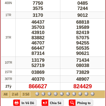
7750
0485
400N
3575
7244
3170
9012
1TR
46437
68818
35703
19589
43910
82419
83882
57075
3TR
46707
94255
66447
50535
87314
90621
13179
71434
10TR
52719
08038
03869
73829
15TR
40370
48907
30TR
866627
824429
2Tỷ
0
1
2
3
4
5
6
7
8
9
All
2 số
3 Số