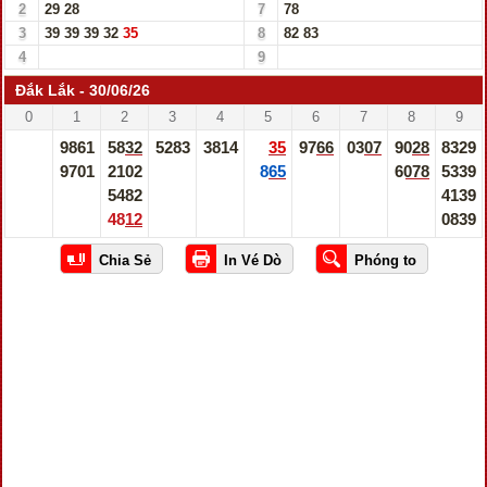
2
29
28
7
78
3
39
39
39
32
35
8
82
83
4
9
Đắk Lắk - 30/06/26
0
1
2
3
4
5
6
7
8
9
9861
5832
5283
3814
35
9766
0307
9028
8329
9701
2102
865
6078
5339
5482
4139
4812
0839