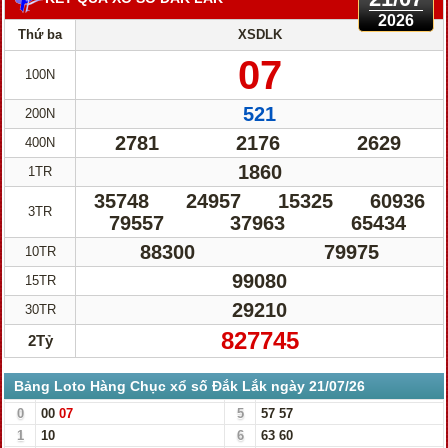
2026
Thứ ba
XSDLK
07
100N
521
200N
2781
2176
2629
400N
1860
1TR
35748
24957
15325
60936
3TR
79557
37963
65434
88300
79975
10TR
99080
15TR
29210
30TR
827745
2Tỷ
Bảng Loto Hàng Chục xổ số Đắk Lắk ngày 21/07/26
0
00
07
5
57
57
1
10
6
63
60