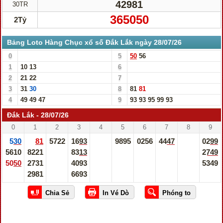
42981
30TR
365050
2Tỷ
Bảng Loto Hàng Chục xổ số Đắk Lắk ngày 28/07/26
0
5
50
56
1
10
13
6
2
21
22
7
3
31
30
8
81
81
4
49
49
47
9
93
93
95
99
93
Đắk Lắk - 28/07/26
0
1
2
3
4
5
6
7
8
9
530
81
5722
1693
9895
0256
4447
0299
5610
8221
8313
2749
5050
2731
4093
5349
2981
6693