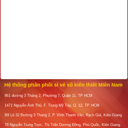
Hệ thống phân phối sỉ vé số kiến thiết Miền Nam
861 đường 3 Tháng 2, Phường 7, Quận 11, TP HCM
1471 Nguyễn Ảnh Thủ, F. Trung Mỹ Tây, Q. 12, TP. HCM
B8 Lô 32 Đường 3 Tháng 2, P. Vĩnh Thanh Vân, Rạch Giá, Kiên Giang.
78 Nguyễn Trung Trực, Thị Trấn Dương Đông, Phú Quốc, Kiên Giang.