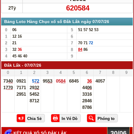
620584
2Tỷ
Bảng Loto Hàng Chục xổ số Đắk Lắk ngày 07/07/26
0
06
5
51
57
52
53
1
12
16
6
2
21
7
70
71
72
3
32
36
8
84
86
4
45
46
40
9
Đắk Lắk - 07/07/26
0
1
2
3
4
5
6
7
8
9
7340
0921
572
9553
0584
6845
36
4057
1770
7171
2932
4406
2951
5452
3316
8712
2846
8786
30/06
KẾT QUẢ XỔ SỐ ĐẮK LẮK