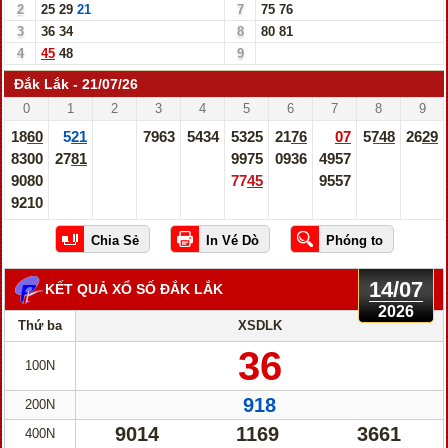
2
25
29
21
7
75
76
3
36
34
8
80
81
4
45
48
9
Đắk Lắk - 21/07/26
0
1
2
3
4
5
6
7
8
9
1860
521
7963
5434
5325
2176
07
5748
2629
8300
2781
9975
0936
4957
9080
7745
9557
9210
14/07
KẾT QUẢ XỔ SỐ ĐẮK LẮK
2026
Thứ ba
XSDLK
36
100N
918
200N
9014
1169
3661
400N