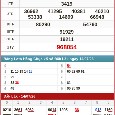
3419
1TR
36962
41295
40381
40210
3TR
53338
14699
66948
80290
54760
10TR
91929
15TR
19211
30TR
968054
2Tỷ
Bảng Loto Hàng Chục xổ số Đắk Lắk ngày 14/07/26
0
5
54
1
11
10
19
14
18
6
60
62
69
61
2
29
7
3
38
36
8
81
4
48
9
90
95
99
Đắk Lắk - 14/07/26
0
1
2
3
4
5
6
7
8
9
0210
3661
6962
9014
1295
36
918
1169