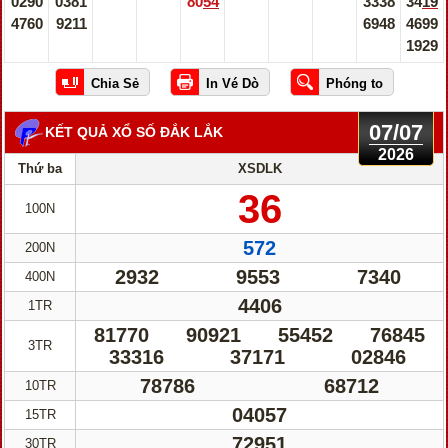
0290
0381
8054
3338
3419
4760
9211
6948
4699
1929
07/07
KẾT QUẢ XỔ SỐ ĐẮK LẮK
2026
Thứ ba
XSDLK
36
100N
572
200N
2932
9553
7340
400N
4406
1TR
81770
90921
55452
76845
3TR
33316
37171
02846
78786
68712
10TR
04057
15TR
72951
30TR