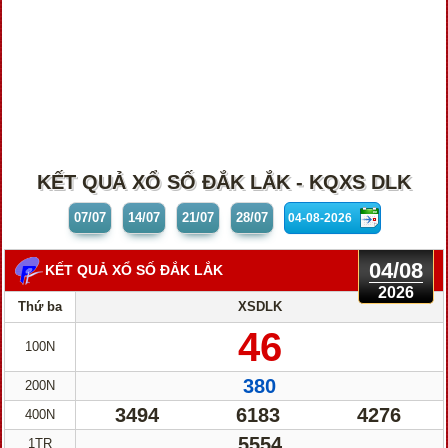
KẾT QUẢ XỔ SỐ ĐẮK LẮK - KQXS DLK
07/07
14/07
21/07
28/07
04/08
KẾT QUẢ XỔ SỐ ĐẮK LẮK
2026
Thứ ba
XSDLK
46
100N
380
200N
3494
6183
4276
400N
5554
1TR