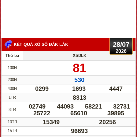
28/07
KẾT QUẢ XỔ SỐ ĐẮK LẮK
2026
Thứ ba
XSDLK
81
100N
530
200N
0299
1693
4447
400N
8313
1TR
02749
44093
58221
32731
3TR
25722
65610
39895
15349
20256
10TR
96693
15TR