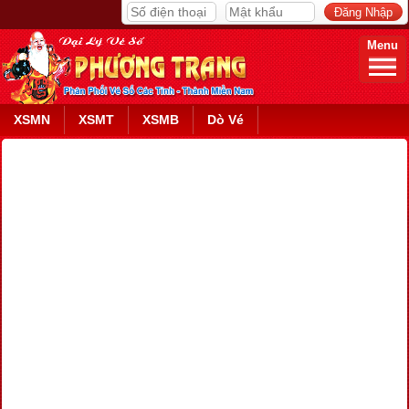
Menu
XSMN
XSMT
XSMB
Dò Vé