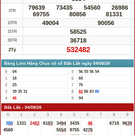
79639
73435
54560
26986
3TR
69755
80856
81331
49004
90056
10TR
58525
15TR
36718
30TR
532482
2Tỷ
Bảng Loto Hàng Chục xổ số Đắk Lắk ngày 04/08/26
0
04
5
56
55
56
54
1
18
6
60
2
25
7
76
3
39
35
31
8
82
86
83
80
4
46
9
94
Đắk Lắk - 04/08/26
0
1
2
3
4
5
6
7
8
9
380
1331
2482
6183
3494
3435
46
6718
9639
4560
5554
9755
4276