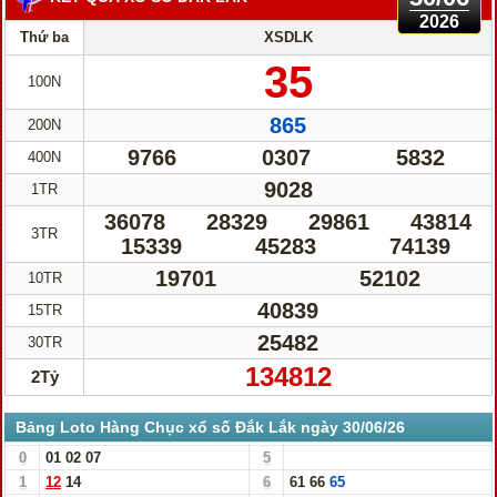
2026
Thứ ba
XSDLK
35
100N
865
200N
9766
0307
5832
400N
9028
1TR
36078
28329
29861
43814
3TR
15339
45283
74139
19701
52102
10TR
40839
15TR
25482
30TR
134812
2Tỷ
Bảng Loto Hàng Chục xổ số Đắk Lắk ngày 30/06/26
0
01
02
07
5
1
12
14
6
61
66
65