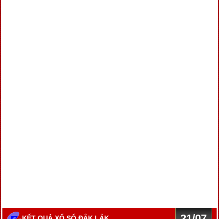
21/07
KẾT QUẢ XỔ SỐ ĐẮK LẮK