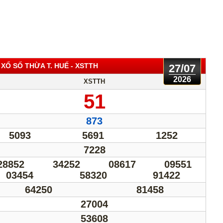
XỔ SỐ THỪA T. HUẾ
- XSTTH
27/07
2026
XSTTH
51
873
5093
5691
1252
7228
28852
34252
08617
09551
03454
58320
91422
64250
81458
27004
53608