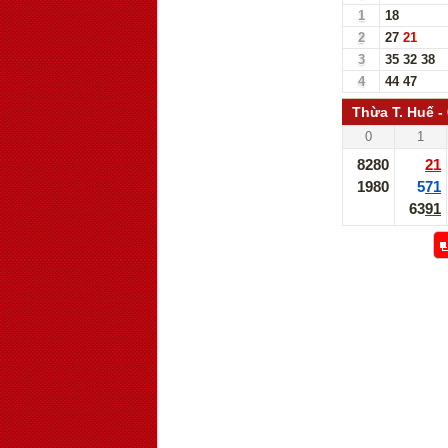
1
18
2
27
21
3
35
32
38
4
44
47
Thừa T. Huế -
0
1
8280
21
1980
571
6391