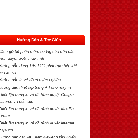
Hướng Dẫn & Trợ Giúp
Cách gỡ bỏ phần mềm quảng cáo trên các
trình duyệt web, máy tính
Hướng dẫn dùng TiVi LCD phát trực tiếp kết
quả xổ số
Hướng dẫn in vé dò chuyên nghiệp
Hướng dẫn thiết lập trang A4 cho máy in
Thiết lập trang in vé dò trình duyệt Google
Chrome và cốc cốc
Thiết lập trang in vé dò trình duyệt Mozilla
Firefox
Thiết lập trang in vé dò trình duyệt internet
Explorer
Hướng dẫn cài đặt TeamViewer (Điều khiển