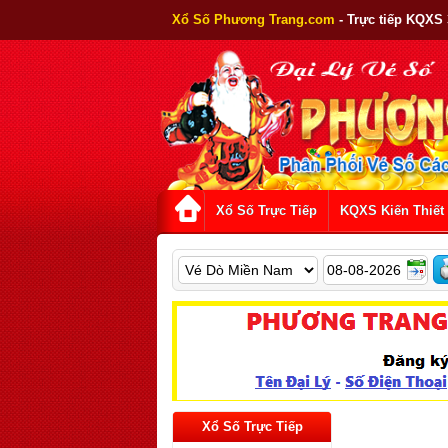
Xổ Số Phương Trang.com
- Trực tiếp KQXS
Xổ Số Trực Tiếp
KQXS Kiến Thiết
Xổ Số Trực Tiếp