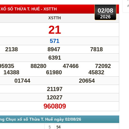
XỔ SỐ THỪA T. HUẾ
- XSTTH
02/08
2026
XSTTH
21
571
2138
8947
7818
6391
95935
88280
47466
72092
14388
61980
45832
01744
20654
21197
12027
960809
ng Chục xổ số Thừa T. Huế ngày 02/08/26
5
54