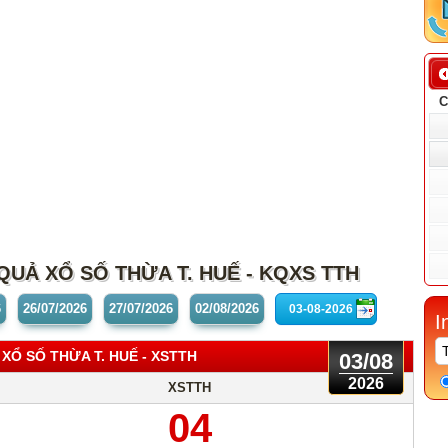
QUẢ XỔ SỐ THỪA T. HUẾ - KQXS TTH
6
26/07
/2026
27/07
/2026
02/08
/2026
I
XỔ SỐ THỪA T. HUẾ
- XSTTH
03/08
2026
XSTTH
04