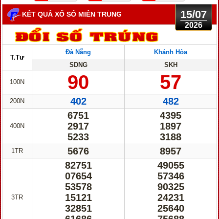
15/07
KẾT QUẢ XỔ SỐ MIỀN TRUNG
2026
Đà Nẵng
Khánh Hòa
T.Tư
SDNG
SKH
90
57
100N
402
482
200N
6751
4395
2917
1897
400N
5233
3188
5676
8957
1TR
82751
49055
07654
57346
53578
90325
15121
24231
3TR
32851
25640