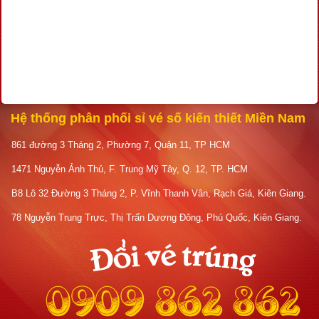
Hệ thống phân phối sỉ vé số kiến thiết Miền Nam
861 đường 3 Tháng 2, Phường 7, Quận 11, TP HCM
1471 Nguyễn Ảnh Thủ, F. Trung Mỹ Tây, Q. 12, TP. HCM
B8 Lô 32 Đường 3 Tháng 2, P. Vĩnh Thanh Vân, Rạch Giá, Kiên Giang.
78 Nguyễn Trung Trực, Thị Trấn Dương Đông, Phú Quốc, Kiên Giang.