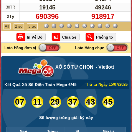
19145
49246
30TR
690396
918917
2Tỷ
0
1
2
3
4
5
6
7
8
9
All
2 số
3 Số
XỔ SỐ TỰ CHỌN - Vietlott
Kết Quả Xổ Số Điện Toán Mega 6/45
Thứ tư Ngày 15/07/2026
07
11
29
37
43
45
Số lượng trúng giải kỳ này
Giải
Trùng
SL
Giá trị