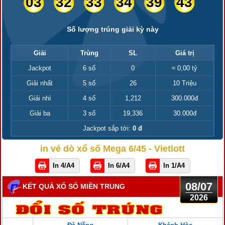
03
32
33
34
39
43
Số lượng trúng giải kỳ này
Giải
Trùng
SL
Giá trị
Jackpot
6 số
0
≈ 0,00 tỷ
Giải nhất
5 số
26
10 Triệu
Giải nhì
4 số
1,212
300.000đ
Giải ba
3 số
19,336
30.000đ
Jackpot sắp tới:
0 đ
in vé dò xổ số Mega 6/45 - Vietlott
In 4/A4
In 6/A4
In 1/A4
08/07
KẾT QUẢ XỔ SỐ MIỀN TRUNG
2026