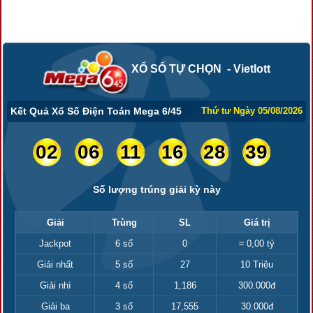
XỔ SỐ TỰ CHỌN - Vietlott
Kết Quả Xổ Số Điện Toán Mega 6/45
Thứ tư Ngày 05/08/2026
02
06
11
16
28
39
Số lượng trúng giải kỳ này
Giải
Trùng
SL
Giá trị
Jackpot
6 số
0
≈ 0,00 tỷ
Giải nhất
5 số
27
10 Triệu
Giải nhì
4 số
1,186
300.000đ
Giải ba
3 số
17,555
30.000đ