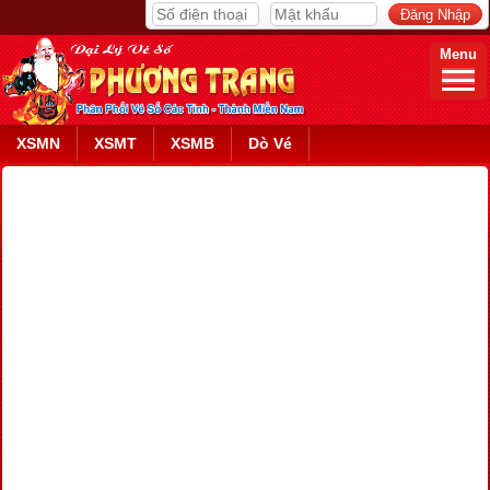
Menu
XSMN
XSMT
XSMB
Dò Vé