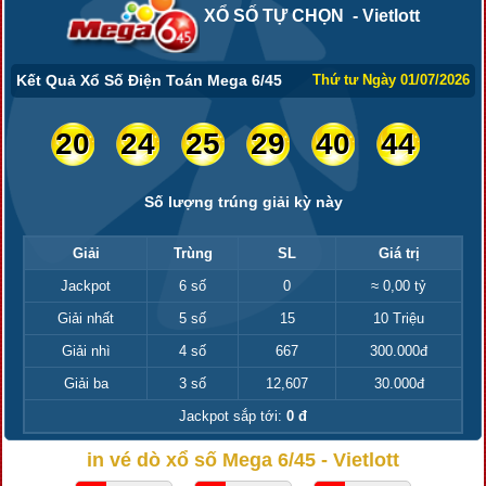
XỔ SỐ TỰ CHỌN - Vietlott
Kết Quả Xổ Số Điện Toán Mega 6/45
Thứ tư Ngày 01/07/2026
20
24
25
29
40
44
Số lượng trúng giải kỳ này
Giải
Trùng
SL
Giá trị
Jackpot
6 số
0
≈ 0,00 tỷ
Giải nhất
5 số
15
10 Triệu
Giải nhì
4 số
667
300.000đ
Giải ba
3 số
12,607
30.000đ
Jackpot sắp tới:
0 đ
in vé dò xổ số Mega 6/45 - Vietlott