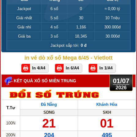
Jackpot
6 số
0
≈ 0,00 tỷ
Giải nhất
5 số
30
10 Triệu
Giải nhì
4 số
1,166
300.000đ
Giải ba
3 số
18,345
30.000đ
Jackpot sắp tới:
0 đ
in vé dò xổ số Mega 6/45 - Vietlott
In 4/A4
In 6/A4
In 1/A4
01/07
KẾT QUẢ XỔ SỐ MIỀN TRUNG
2026
Đà Nẵng
Khánh Hòa
T.Tư
SDNG
SKH
21
01
100N
204
495
200N