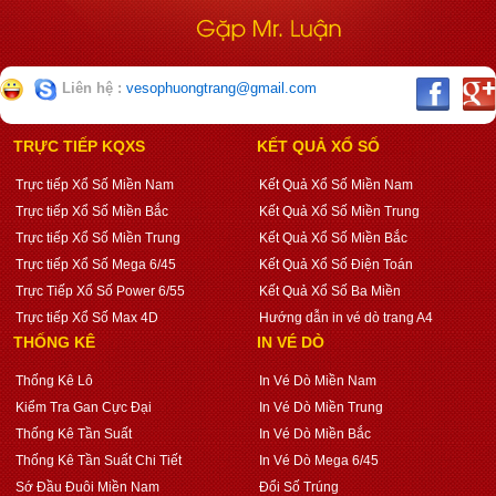
Liên hệ :
vesophuongtrang@gmail.com
TRỰC TIẾP KQXS
KẾT QUẢ XỔ SỐ
Trực tiếp Xổ Số Miền Nam
Kết Quả Xổ Số Miền Nam
Trực tiếp Xổ Số Miền Bắc
Kết Quả Xổ Số Miền Trung
Trực tiếp Xổ Số Miền Trung
Kết Quả Xổ Số Miền Bắc
Trực tiếp Xổ Số Mega 6/45
Kết Quả Xổ Số Điện Toán
Trực Tiếp Xổ Số Power 6/55
Kết Quả Xổ Số Ba Miền
Trực tiếp Xổ Số Max 4D
Hướng dẫn in vé dò trang A4
THỐNG KÊ
IN VÉ DÒ
Thống Kê Lô
In Vé Dò Miền Nam
Kiểm Tra Gan Cực Đại
In Vé Dò Miền Trung
Thống Kê Tần Suất
In Vé Dò Miền Bắc
Thống Kê Tần Suất Chi Tiết
In Vé Dò Mega 6/45
Sớ Đầu Đuôi Miền Nam
Đổi Số Trúng