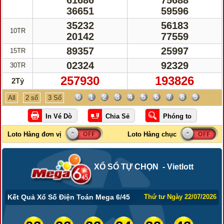
61686
75688
36651
59596
35232
56183
10TR
20142
77559
89357
25997
15TR
02324
92329
30TR
257930
193826
2Tỷ
0
1
2
3
4
5
6
7
8
9
All
2 số
3 Số
XỔ SỐ TỰ CHỌN - Vietlott
Kết Quả Xổ Số Điện Toán Mega 6/45
Thứ tư Ngày 22/07/2026