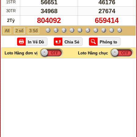
56651
46176
15TR
34968
27674
30TR
804092
659414
2Tỷ
0
1
2
3
4
5
6
7
8
9
All
2 số
3 Số