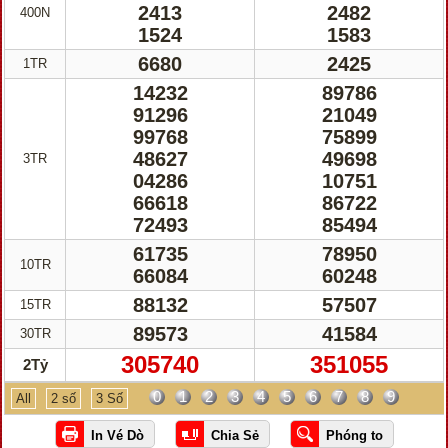
2413
2482
400N
1524
1583
6680
2425
1TR
14232
89786
91296
21049
99768
75899
48627
49698
3TR
04286
10751
66618
86722
72493
85494
61735
78950
10TR
66084
60248
88132
57507
15TR
89573
41584
30TR
305740
351055
2Tỷ
0
1
2
3
4
5
6
7
8
9
All
2 số
3 Số