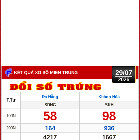
29/07
KẾT QUẢ XỔ SỐ MIỀN TRUNG
2026
Đà Nẵng
Khánh Hòa
T.Tư
SDNG
SKH
58
98
100N
164
936
200N
4217
1667