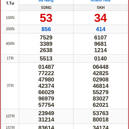
Đà Nẵng
Khánh Hòa
T.Tư
SDNG
SKH
53
34
100N
856
414
200N
7529
6107
3389
9681
400N
2638
1214
5513
0140
1TR
01487
06448
77222
42825
47980
02908
42374
46814
3TR
66029
55279
96979
83027
57754
62021
23949
53763
10TR
31214
80018
83614
34174
15TR