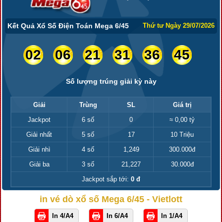
Kết Quả Xổ Số Điện Toán Mega 6/45
Thứ tư Ngày 29/07/2026
02
06
21
31
36
45
Số lượng trúng giải kỳ này
Giải
Trùng
SL
Giá trị
Jackpot
6 số
0
≈ 0,00 tỷ
Giải nhất
5 số
17
10 Triệu
Giải nhì
4 số
1,249
300.000đ
Giải ba
3 số
21,227
30.000đ
Jackpot sắp tới:
0 đ
in vé dò xổ số Mega 6/45 - Vietlott
In 4/A4
In 6/A4
In 1/A4