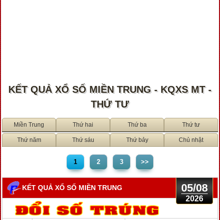
KẾT QUẢ XỔ SỐ MIỀN TRUNG - KQXS MT -
THỨ TƯ
Miền Trung
Thứ hai
Thứ ba
Thứ tư
Thứ năm
Thứ sáu
Thứ bảy
Chủ nhật
1
2
3
>>
05/08
KẾT QUẢ XỔ SỐ MIỀN TRUNG
2026