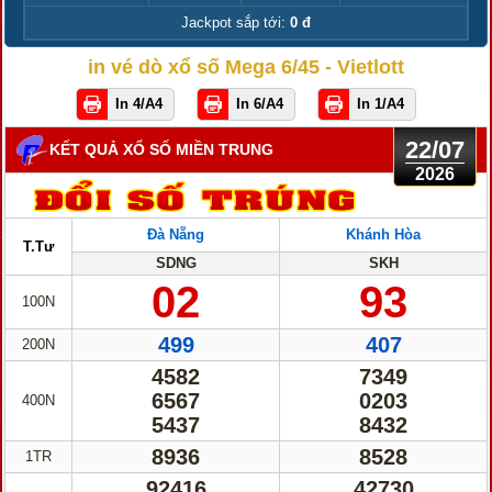
Jackpot sắp tới:
0 đ
in vé dò xổ số Mega 6/45 - Vietlott
In 4/A4
In 6/A4
In 1/A4
22/07
KẾT QUẢ XỔ SỐ MIỀN TRUNG
2026
Đà Nẵng
Khánh Hòa
T.Tư
SDNG
SKH
02
93
100N
499
407
200N
4582
7349
6567
0203
400N
5437
8432
8936
8528
1TR
92416
42730