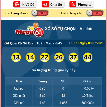
XỔ SỐ TỰ CHỌN - Vietlott
Kết Quả Xổ Số Điện Toán Mega 6/45
Thứ tư Ngày 08/07/2026
13
14
22
26
37
44
Số lượng trúng giải kỳ này
Giải
Trùng
SL
Giá trị
Jackpot
6 số
0
≈ 0,00 tỷ
Giải nhất
5 số
12
10 Triệu
Giải nhì
4 số
1,035
300.000đ