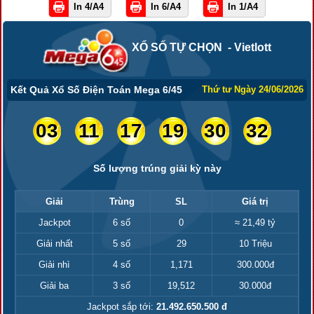
In 4/A4
In 6/A4
In 1/A4
XỔ SỐ TỰ CHỌN - Vietlott
Kết Quả Xổ Số Điện Toán Mega 6/45
Thứ tư Ngày 24/06/2026
03
11
17
19
30
32
Số lượng trúng giải kỳ này
Giải
Trùng
SL
Giá trị
Jackpot
6 số
0
≈ 21,49 tỷ
Giải nhất
5 số
29
10 Triệu
Giải nhì
4 số
1,171
300.000đ
Giải ba
3 số
19,512
30.000đ
Jackpot sắp tới:
21.492.650.500 đ