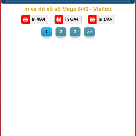
in vé dò xổ số Mega 6/45 - Vietlott
In 4/A4
In 6/A4
In 1/A4
1
2
3
>>