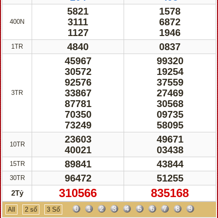
5821
1578
3111
6872
400N
1127
1946
4840
0837
1TR
45967
99320
30572
19254
92576
37559
33867
27469
3TR
87781
30568
70350
09735
73249
58095
23603
49671
10TR
40021
03438
89841
43844
15TR
96472
51255
30TR
310566
835168
2Tỷ
0
1
2
3
4
5
6
7
8
9
All
2 số
3 Số