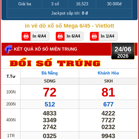
Giải ba
3 số
16,523
30.000đ
Jackpot sắp tới:
0 đ
in vé dò xổ số Mega 6/45 - Vietlott
In 4/A4
In 6/A4
In 1/A4
24/06
KẾT QUẢ XỔ SỐ MIỀN TRUNG
2026
Đà Nẵng
Khánh Hòa
T.Tư
SDNG
SKH
72
81
100N
512
677
200N
4833
4222
3349
7727
400N
2742
0232
0325
9943
1TR