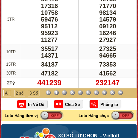
17316
71770
10758
98134
59476
14579
3TR
95112
09120
95923
16246
11277
27927
35517
27325
10TR
14371
94665
34187
73353
15TR
47182
41562
30TR
441239
232147
2Tỷ
0
1
2
3
4
5
6
7
8
9
All
2 số
3 Số
XỔ SỐ TỰ CHỌN - Vietlott