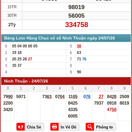
98019
15TR
56005
30TR
334758
2Tỷ
Bảng Loto Hàng Chục xổ số Ninh Thuận ngày 24/07/26
0
05
04
09
00
05
5
58
1
19
18
6
63
2
20
25
28
27
7
71
76
3
35
37
8
4
9
90
Ninh Thuận - 24/07/26
0
1
2
3
4
5
6
7
8
9
7990
5971
7363
0704
1105
076
27
8428
2509
2200
8425
7937
0918
8019
3420
4335
4758
6005