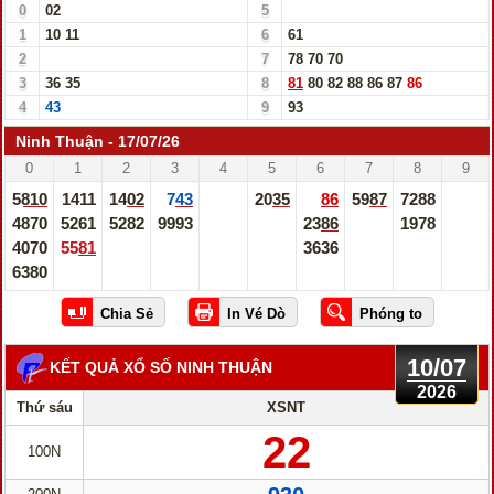
0
02
5
1
10
11
6
61
2
7
78
70
70
3
36
35
8
81
80
82
88
86
87
86
4
43
9
93
Ninh Thuận - 17/07/26
0
1
2
3
4
5
6
7
8
9
5810
1411
1402
743
2035
86
5987
7288
4870
5261
5282
9993
2386
1978
4070
5581
3636
6380
10/07
KẾT QUẢ XỔ SỐ NINH THUẬN
2026
Thứ sáu
XSNT
22
100N