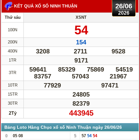
26/06
KẾT QUẢ XỔ SỐ NINH THUẬN
2026
Thứ sáu
XSNT
54
100N
154
200N
3208
2711
9528
400N
9171
1TR
59641
85329
75869
54519
3TR
83757
57043
21967
77929
97471
10TR
24805
15TR
82379
30TR
443945
2Tỷ
Bảng Loto Hàng Chục xổ số Ninh Thuận ngày 26/06/26
0
05
08
5
57
54
54