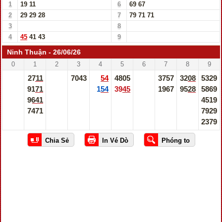
1
19
11
6
69
67
2
29
29
28
7
79
71
71
3
8
4
45
41
43
9
Ninh Thuận - 26/06/26
0
1
2
3
4
5
6
7
8
9
2711
7043
54
4805
3757
3208
5329
9171
154
3945
1967
9528
5869
9641
4519
7471
7929
2379