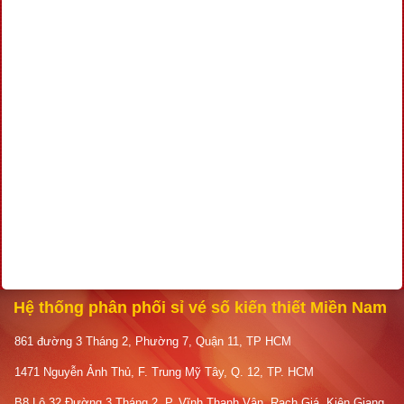
Hệ thống phân phối sỉ vé số kiến thiết Miền Nam
861 đường 3 Tháng 2, Phường 7, Quận 11, TP HCM
1471 Nguyễn Ảnh Thủ, F. Trung Mỹ Tây, Q. 12, TP. HCM
B8 Lô 32 Đường 3 Tháng 2, P. Vĩnh Thanh Vân, Rạch Giá, Kiên Giang.