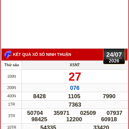
24/07
KẾT QUẢ XỔ SỐ NINH THUẬN
2026
Thứ sáu
XSNT
27
100N
076
200N
8428
1105
7990
400N
7363
1TR
50704
35971
02509
07937
3TR
98425
12200
60918
54335
33420
10TR