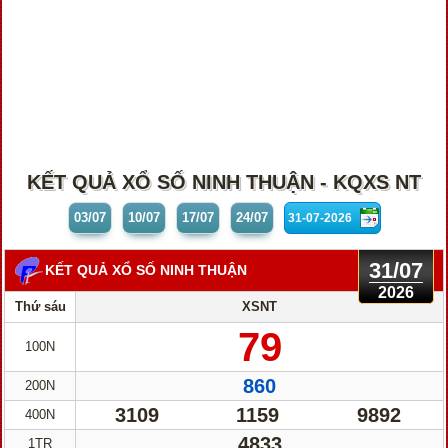
KẾT QUẢ XỔ SỐ NINH THUẬN - KQXS NT
03/07
10/07
17/07
24/07
31/07
KẾT QUẢ XỔ SỐ NINH THUẬN
2026
Thứ sáu
XSNT
79
100N
860
200N
3109
1159
9892
400N
4833
1TR