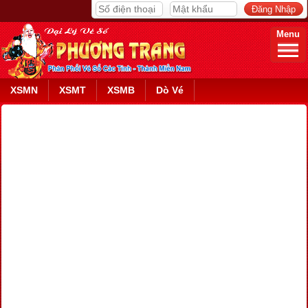
Menu
XSMN
XSMT
XSMB
Dò Vé