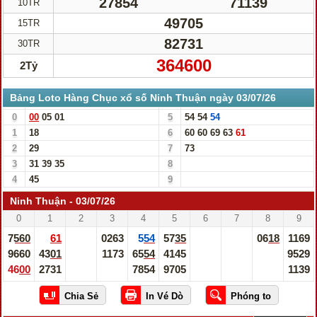
27854
71139
10TR
49705
15TR
82731
30TR
364600
2Tỷ
Bảng Loto Hàng Chục xổ số Ninh Thuận ngày 03/07/26
0
00
05
01
5
54
54
54
1
18
6
60
60
69
63
61
2
29
7
73
3
31
39
35
8
4
45
9
Ninh Thuận - 03/07/26
0
1
2
3
4
5
6
7
8
9
7560
61
0263
554
5735
0618
1169
9660
4301
1173
6554
4145
9529
4600
2731
7854
9705
1139