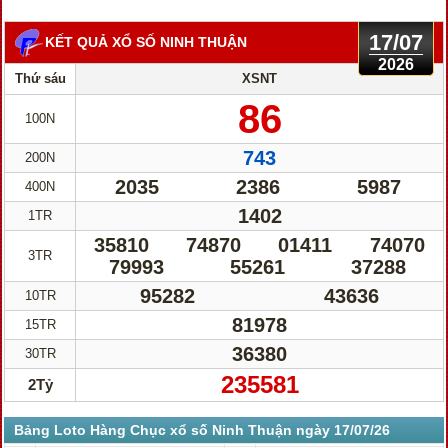
17/07
KẾT QUẢ XỔ SỐ NINH THUẬN
2026
Thứ sáu
XSNT
86
100N
743
200N
2035
2386
5987
400N
1402
1TR
35810
74870
01411
74070
3TR
79993
55261
37288
95282
43636
10TR
81978
15TR
36380
30TR
235581
2Tỷ
Bảng Loto Hàng Chục xổ số Ninh Thuận ngày 17/07/26