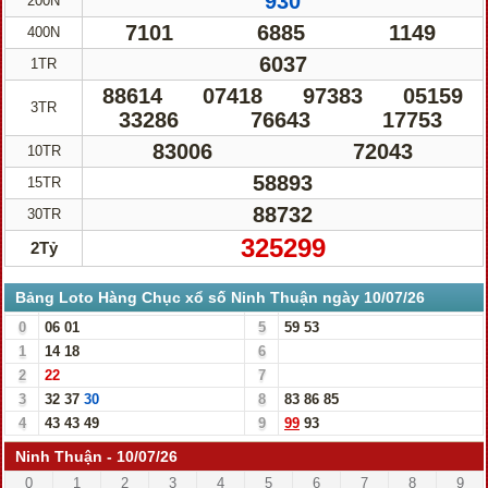
930
200N
7101
6885
1149
400N
6037
1TR
88614
07418
97383
05159
3TR
33286
76643
17753
83006
72043
10TR
58893
15TR
88732
30TR
325299
2Tỷ
Bảng Loto Hàng Chục xổ số Ninh Thuận ngày 10/07/26
0
06
01
5
59
53
1
14
18
6
2
22
7
3
32
37
30
8
83
86
85
4
43
43
49
9
99
93
Ninh Thuận - 10/07/26
0
1
2
3
4
5
6
7
8
9