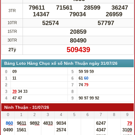
79611
71561
28599
36247
3TR
14347
79034
26959
52574
57797
10TR
20859
15TR
80490
30TR
509439
2Tỷ
Bảng Loto Hàng Chục xổ số Ninh Thuận ngày 31/07/26
0
09
5
59
59
59
1
11
6
61
60
2
7
74
79
3
39
34
33
8
4
47
47
9
90
97
99
92
Ninh Thuận - 31/07/26
0
1
2
3
4
5
6
7
8
9
860
9611
9892
4833
9034
6247
79
0490
1561
2574
4347
3109