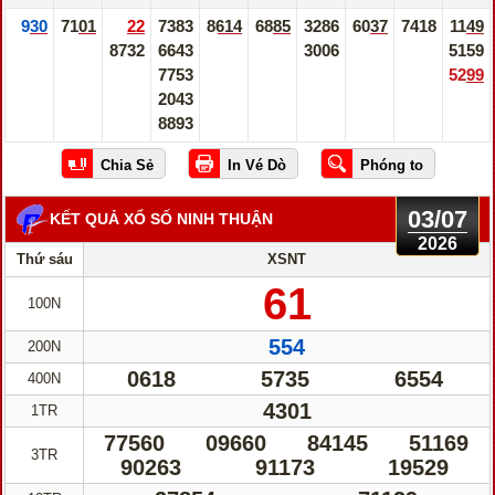
930
7101
22
7383
8614
6885
3286
6037
7418
1149
8732
6643
3006
5159
7753
5299
2043
8893
03/07
KẾT QUẢ XỔ SỐ NINH THUẬN
2026
Thứ sáu
XSNT
61
100N
554
200N
0618
5735
6554
400N
4301
1TR
77560
09660
84145
51169
3TR
90263
91173
19529