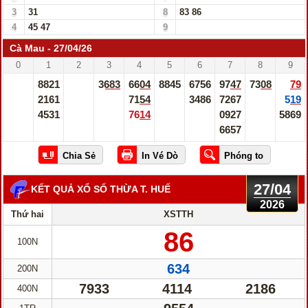
3
31
8
83
86
4
45
47
9
Cà Mau - 27/04/26
0
1
2
3
4
5
6
7
8
9
8821
3683
6604
8845
6756
9747
7308
79
2161
7154
3486
7267
519
4531
7614
0927
5869
6657
27/04
KẾT QUẢ XỔ SỐ THỪA T. HUẾ
2026
Thứ hai
XSTTH
86
100N
634
200N
7933
4114
2186
400N