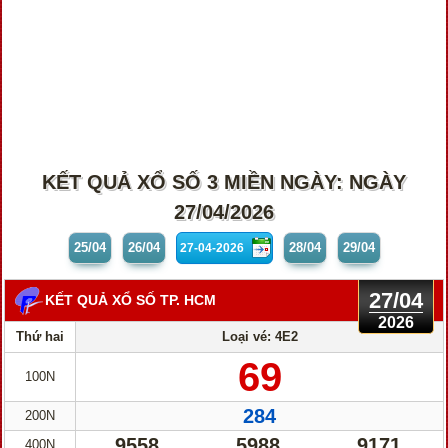
KẾT QUẢ XỔ SỐ 3 MIỀN NGÀY: NGÀY
27/04/2026
25/04
26/04
28/04
29/04
27/04
KẾT QUẢ XỔ SỐ TP. HCM
2026
Thứ hai
Loại vé: 4E2
69
100N
284
200N
9558
5988
9171
400N