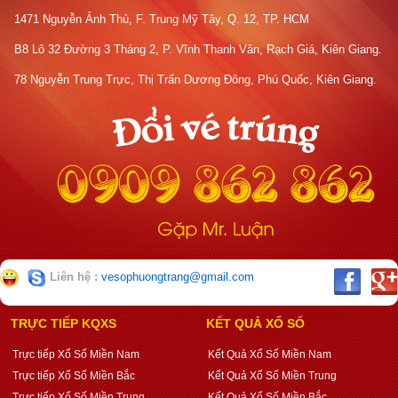
1471 Nguyễn Ảnh Thủ, F. Trung Mỹ Tây, Q. 12, TP. HCM
B8 Lô 32 Đường 3 Tháng 2, P. Vĩnh Thanh Vân, Rạch Giá, Kiên Giang.
78 Nguyễn Trung Trực, Thị Trấn Dương Đông, Phú Quốc, Kiên Giang.
Liên hệ :
vesophuongtrang@gmail.com
TRỰC TIẾP KQXS
KẾT QUẢ XỔ SỐ
Trực tiếp Xổ Số Miền Nam
Kết Quả Xổ Số Miền Nam
Trực tiếp Xổ Số Miền Bắc
Kết Quả Xổ Số Miền Trung
Trực tiếp Xổ Số Miền Trung
Kết Quả Xổ Số Miền Bắc