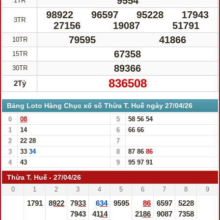
9554
1TR
98922
96597
95228
17943
3TR
27156
19087
51791
79595
41866
10TR
67358
15TR
89366
30TR
836508
2Tỷ
Bảng Loto Hàng Chục xổ số Thừa T. Huế ngày 27/04/26
0
08
5
58
56
54
1
14
6
66
66
2
22
28
7
3
33
34
8
87
86
86
4
43
9
95
97
91
Thừa T. Huế - 27/04/26
0
1
2
3
4
5
6
7
8
9
1791
8922
7933
634
9595
86
6597
5228
7943
4114
2186
9087
7358