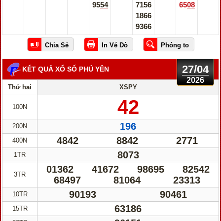
9554
7156
6508
1866
9366
27/04
KẾT QUẢ XỔ SỐ PHÚ YÊN
2026
Thứ hai
XSPY
42
100N
196
200N
4842
8842
2771
400N
8073
1TR
01362
41672
98695
82542
3TR
68497
81064
23313
90193
90461
10TR
63186
15TR