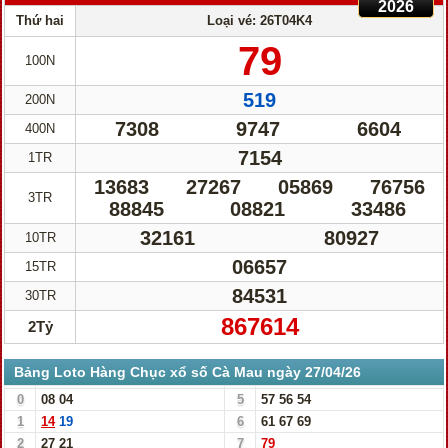
2026
Thứ hai
Loại vé: 26T04K4
79
100N
519
200N
7308
9747
6604
400N
7154
1TR
13683
27267
05869
76756
3TR
88845
08821
33486
32161
80927
10TR
06657
15TR
84531
30TR
867614
2Tỷ
Bảng Loto Hàng Chục xổ số Cà Mau ngày 27/04/26
0
08
04
5
57
56
54
1
14
19
6
61
67
69
2
27
21
7
79