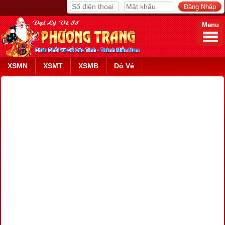
Menu
XSMN
XSMT
XSMB
Dò Vé