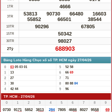
4666
1TR
53813
90730
66480
16603
3TR
55852
66501
38544
90296
67805
10TR
50342
15TR
98027
30TR
688903
2Tỷ
Bảng Loto Hàng Chục xổ số TP. HCM ngày 27/04/26
0
03
05
03
01
5
52
58
1
13
6
66
69
2
27
7
71
3
30
8
80
88
84
4
42
44
9
96
TP. HCM - 27/04/26
0
1
2
3
4
5
6
7
8
9
0730
9171
5852
3813
284
7805
4666
8027
9558
69