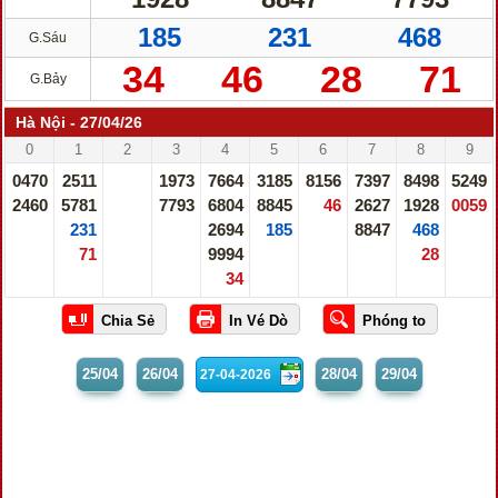
185
231
468
G.Sáu
34
46
28
71
G.Bảy
Hà Nội - 27/04/26
0
1
2
3
4
5
6
7
8
9
0470
2511
1973
7664
3185
8156
7397
8498
5249
2460
5781
7793
6804
8845
46
2627
1928
0059
231
2694
185
8847
468
71
9994
28
34
25/04
26/04
28/04
29/04