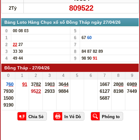
809522
2Tỷ
Bảng Loto Hàng Chục xổ số Đồng Tháp ngày 27/04/26
0
00
08
03
5
1
6
67
60
2
22
27
7
3
33
30
8
84
87
82
89
4
49
44
9
98
90
91
Đồng Tháp - 27/04/26
0
1
2
3
4
5
6
7
8
9
760
91
3782
1903
3644
1667
2808
6989
7930
9522
2933
9884
6127
8198
7449
1500
5687
9190