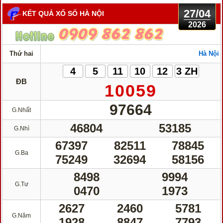
27/04
KẾT QUẢ XỔ SỐ HÀ NỘI
2026
Thứ hai
Hà Nội
4
5
11
10
12
3 ZH
ĐB
10059
97664
G.Nhất
46804
53185
G.Nhì
67397
82511
78845
G.Ba
75249
32694
58156
8498
9994
G.Tư
0470
1973
2627
2460
5781
G.Năm
1928
8847
7793