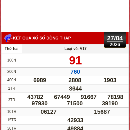
27/04
KẾT QUẢ XỔ SỐ ĐỒNG THÁP
2026
Thứ hai
Loại vé: V17
91
100N
760
200N
6989
2808
1903
400N
3644
1TR
43782
67449
91667
78198
3TR
97930
71500
39190
06127
15687
10TR
42933
15TR
49884
30TR