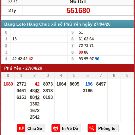
96151
30TR
551680
2Tỷ
Bảng Loto Hàng Chục xổ số Phú Yên ngày 27/04/26
0
5
51
1
13
6
61
62
64
2
7
72
73
71
3
8
80
86
4
42
42
42
42
9
93
95
97
96
Phú Yên - 27/04/26
0
1
2
3
4
5
6
7
8
9
1680
2771
42
8073
1064
8695
196
8497
0461
4842
3313
3186
6151
8842
0193
1362
1672
2542