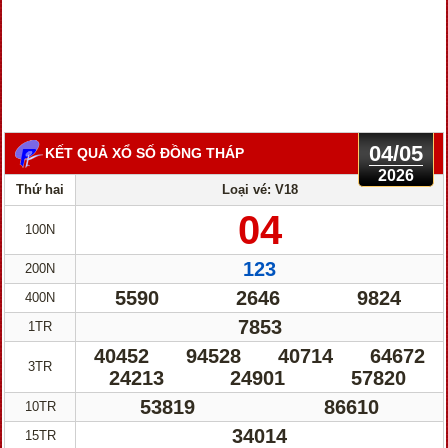
04/05
KẾT QUẢ XỔ SỐ ĐỒNG THÁP
2026
Thứ hai
Loại vé: V18
04
100N
123
200N
5590
2646
9824
400N
7853
1TR
40452
94528
40714
64672
3TR
24213
24901
57820
53819
86610
10TR
34014
15TR