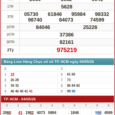
5628
1TR
05730
61846
95984
98332
3TR
98740
84073
74599
84046
25226
10TR
37386
15TR
82161
30TR
975219
2Tỷ
Bảng Loto Hàng Chục xổ số TP. HCM ngày 04/05/26
0
5
1
19
6
61
60
2
26
28
7
73
3
30
32
8
86
84
82
4
46
46
40
41
41
9
99
98
TP. HCM - 04/05/26
0
1
2
3
4
5
6
7
8
9
2060
41
1982
4073
5984
1846
598
4599