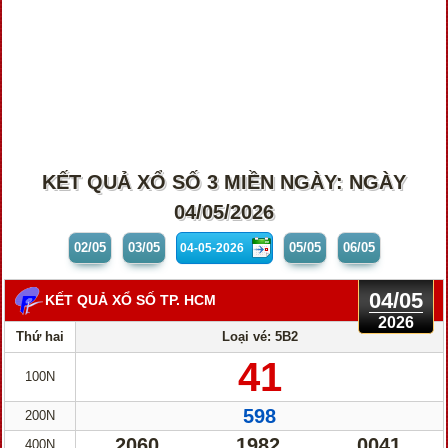
KẾT QUẢ XỔ SỐ 3 MIỀN NGÀY: NGÀY
04/05/2026
02/05
03/05
05/05
06/05
04/05
KẾT QUẢ XỔ SỐ TP. HCM
2026
Thứ hai
Loại vé: 5B2
41
100N
598
200N
2060
1982
0041
400N