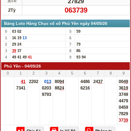
27829
30TR
063739
2Tỷ
Bảng Loto Hàng Chục xổ số Phú Yên ngày 04/05/26
0
03
02
5
59
1
16
19
13
6
2
29
24
7
79
3
39
37
8
86
4
49
41
49
41
9
93
94
Phú Yên - 04/05/26
0
1
2
3
4
5
6
7
8
9
41
2202
013
8094
4486
2437
0049
7341
0203
8824
6216
3619
9793
3749
4479
0459
7829
3739