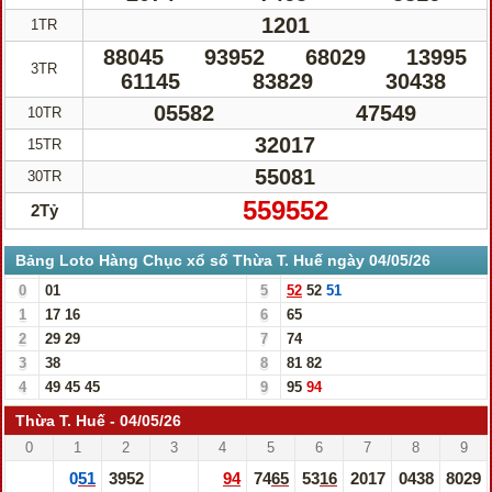
1201
1TR
88045
93952
68029
13995
3TR
61145
83829
30438
05582
47549
10TR
32017
15TR
55081
30TR
559552
2Tỷ
Bảng Loto Hàng Chục xổ số Thừa T. Huế ngày 04/05/26
0
01
5
52
52
51
1
17
16
6
65
2
29
29
7
74
3
38
8
81
82
4
49
45
45
9
95
94
Thừa T. Huế - 04/05/26
0
1
2
3
4
5
6
7
8
9
051
3952
94
7465
5316
2017
0438
8029