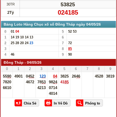
53825
30TR
024185
2Tỷ
Bảng Loto Hàng Chục xổ số Đồng Tháp ngày 04/05/26
0
01
04
5
52
53
1
14
19
10
14
13
6
2
25
28
20
24
23
7
72
3
8
85
4
46
9
90
Đồng Tháp - 04/05/26
0
1
2
3
4
5
6
7
8
9
5590
4901
0452
123
04
3825
2646
4528
3819
7820
4672
7853
9824
4185
6610
4213
0714
4014