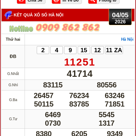
04/05
KẾT QUẢ XỔ SỐ HÀ NỘI
2026
Thứ hai
Hà Nội
2
4
9
15
12
11 ZA
ĐB
11251
41714
G.Nhất
83115
80556
G.Nhì
26457
76234
63246
G.Ba
50115
83785
71851
6469
5545
G.Tư
0730
1317
8380
6205
9349