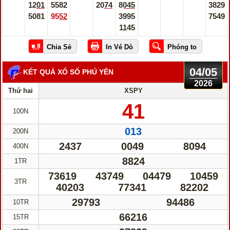
1201
5582
2074
8045
3829
5081
9552
3995
7549
1145
04/05
KẾT QUẢ XỔ SỐ PHÚ YÊN
2026
Thứ hai
XSPY
41
100N
013
200N
2437
0049
8094
400N
8824
1TR
73619
43749
04479
10459
3TR
40203
77341
82202
29793
94486
10TR
66216
15TR