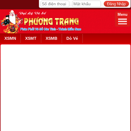
Menu
XSMN
XSMT
XSMB
Dò Vé