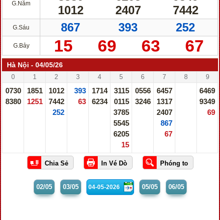
G.Năm
1012
2407
7442
867
393
252
G.Sáu
15
69
63
67
G.Bảy
Hà Nội - 04/05/26
0
1
2
3
4
5
6
7
8
9
0730
1851
1012
393
1714
3115
0556
6457
6469
8380
1251
7442
63
6234
0115
3246
1317
9349
252
3785
2407
69
5545
867
6205
67
15
02/05
03/05
05/05
06/05