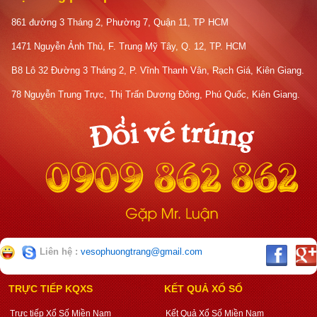
861 đường 3 Tháng 2, Phường 7, Quận 11, TP HCM
1471 Nguyễn Ảnh Thủ, F. Trung Mỹ Tây, Q. 12, TP. HCM
B8 Lô 32 Đường 3 Tháng 2, P. Vĩnh Thanh Vân, Rạch Giá, Kiên Giang.
78 Nguyễn Trung Trực, Thị Trấn Dương Đông, Phú Quốc, Kiên Giang.
Liên hệ :
vesophuongtrang@gmail.com
TRỰC TIẾP KQXS
KẾT QUẢ XỔ SỐ
Trực tiếp Xổ Số Miền Nam
Kết Quả Xổ Số Miền Nam