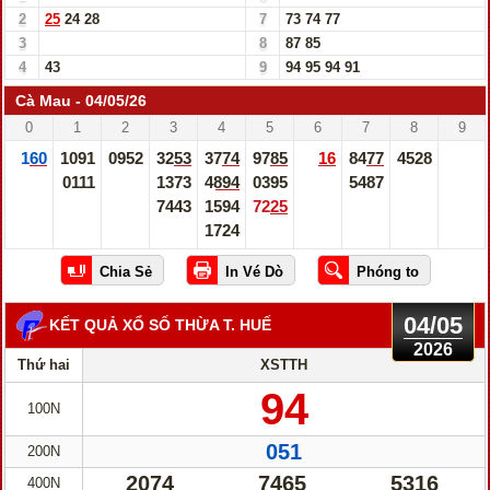
2
25
24
28
7
73
74
77
3
8
87
85
4
43
9
94
95
94
91
Cà Mau - 04/05/26
0
1
2
3
4
5
6
7
8
9
160
1091
0952
3253
3774
9785
16
8477
4528
0111
1373
4894
0395
5487
7443
1594
7225
1724
04/05
KẾT QUẢ XỔ SỐ THỪA T. HUẾ
2026
Thứ hai
XSTTH
94
100N
051
200N
2074
7465
5316
400N