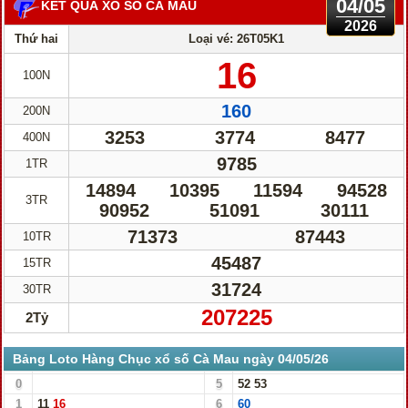
04/05
KẾT QUẢ XỔ SỐ CÀ MAU
2026
Thứ hai
Loại vé: 26T05K1
16
100N
160
200N
3253
3774
8477
400N
9785
1TR
14894
10395
11594
94528
3TR
90952
51091
30111
71373
87443
10TR
45487
15TR
31724
30TR
207225
2Tỷ
Bảng Loto Hàng Chục xổ số Cà Mau ngày 04/05/26
0
5
52
53
1
11
16
6
60