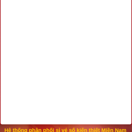
Hệ thống phân phối sỉ vé số kiến thiết Miền Nam