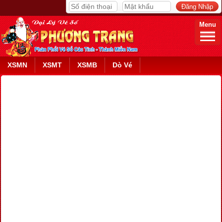
Menu
XSMN
XSMT
XSMB
Dò Vé