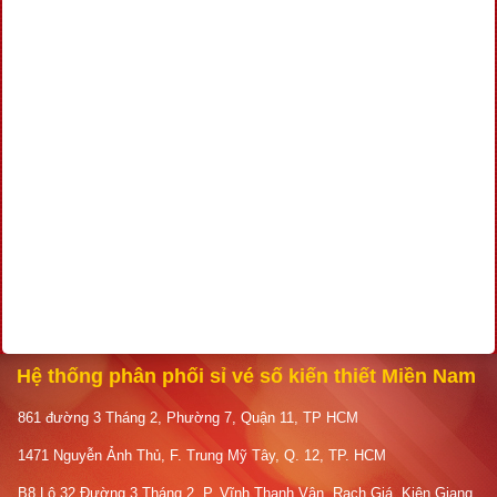
Hệ thống phân phối sỉ vé số kiến thiết Miền Nam
861 đường 3 Tháng 2, Phường 7, Quận 11, TP HCM
1471 Nguyễn Ảnh Thủ, F. Trung Mỹ Tây, Q. 12, TP. HCM
B8 Lô 32 Đường 3 Tháng 2, P. Vĩnh Thanh Vân, Rạch Giá, Kiên Giang.