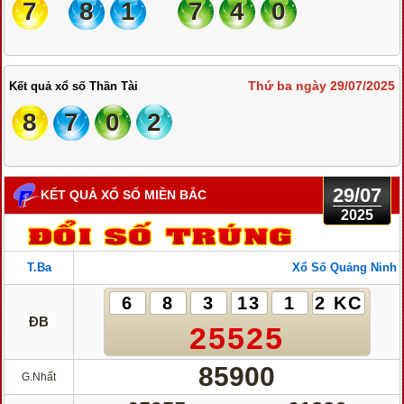
7
8
1
7
4
0
Thứ ba ngày 29/07/2025
Kết quả xổ số Thần Tài
8
7
0
2
29/07
KẾT QUẢ XỔ SỐ MIỀN BẮC
2025
T.Ba
Xổ Số Quảng Ninh
6
8
3
13
1
2 KC
ĐB
25525
85900
G.Nhất