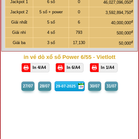
đ
Jackpot 1
6 số
0
46,027,096,050
đ
Jackpot 2
5 số + power
0
3,592,894,750
đ
Giải nhất
5 số
6
40,000,000
đ
Giải nhì
4 số
793
500,000
đ
Giải ba
3 số
17,130
50,000
in vé dò xổ số Power 6/55 - Vietlott
In 4/A4
In 6/A4
In 1/A4
27/07
28/07
30/07
31/07