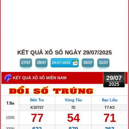
KẾT QUẢ XỔ SỐ NGÀY 29/07/2025
27/07
28/07
30/07
31/07
29/07
KẾT QUẢ XỔ SỐ MIỀN NAM
2025
Bến Tre
Vũng Tàu
Bạc Liêu
T.Ba
K30T07
7E
T7-K5
77
54
71
100N
200N