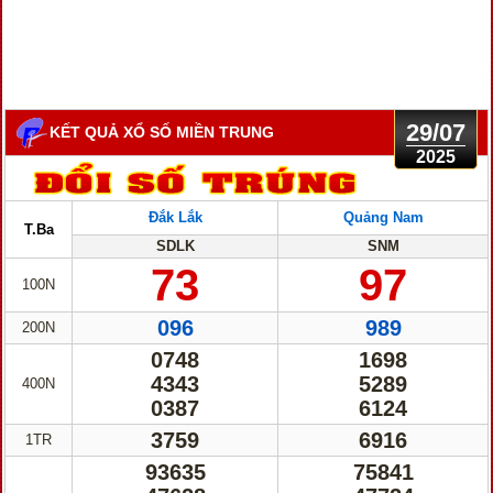
29/07
KẾT QUẢ XỔ SỐ MIỀN TRUNG
2025
Đắk Lắk
Quảng Nam
T.Ba
SDLK
SNM
73
97
100N
096
989
200N
0748
1698
4343
5289
400N
0387
6124
3759
6916
1TR
93635
75841