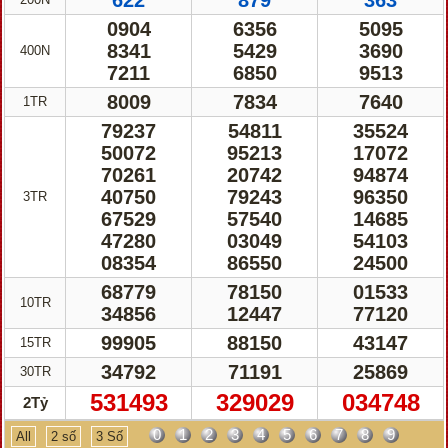
622
879
363
0904
6356
5095
8341
5429
3690
400N
7211
6850
9513
8009
7834
7640
1TR
79237
54811
35524
50072
95213
17072
70261
20742
94874
40750
79243
96350
3TR
67529
57540
14685
47280
03049
54103
08354
86550
24500
68779
78150
01533
10TR
34856
12447
77120
99905
88150
43147
15TR
34792
71191
25869
30TR
531493
329029
034748
2Tỷ
0
1
2
3
4
5
6
7
8
9
All
2 số
3 Số