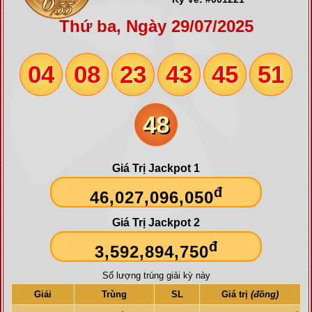
Thứ ba, Ngày 29/07/2025
04
08
23
43
45
51
48
Giá Trị Jackpot 1
đ
46,027,096,050
Giá Trị Jackpot 2
đ
3,592,894,750
Số lượng trúng giải kỳ này
Giải
Trùng
SL
Giá trị
(đồng)