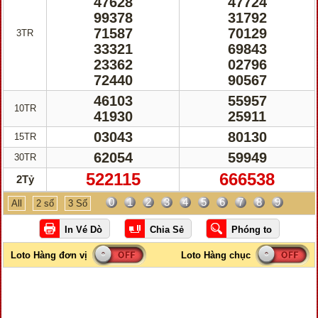
47628
47724
99378
31792
71587
70129
3TR
33321
69843
23362
02796
72440
90567
46103
55957
10TR
41930
25911
03043
80130
15TR
62054
59949
30TR
522115
666538
2Tỷ
0
1
2
3
4
5
6
7
8
9
All
2 số
3 Số