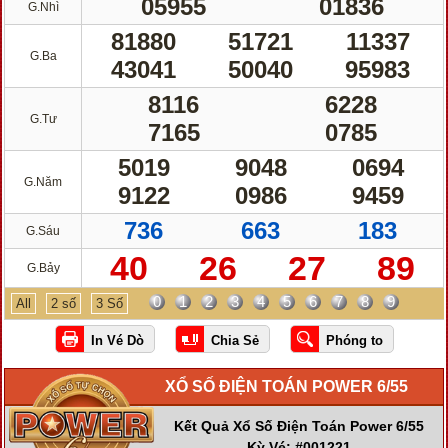
05955
01836
G.Nhì
81880
51721
11337
G.Ba
43041
50040
95983
8116
6228
G.Tư
7165
0785
5019
9048
0694
G.Năm
9122
0986
9459
736
663
183
G.Sáu
40
26
27
89
G.Bảy
0
1
2
3
4
5
6
7
8
9
All
2 số
3 Số
XỔ SỐ ĐIỆN TOÁN POWER 6/55
Kết Quả Xổ Số Điện Toán Power 6/55
Kỳ Vé: #001221