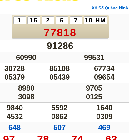
Xổ Số Quảng Ninh
1
15
2
5
7
10 HM
77818
91286
60990
99531
30728
85108
67734
05379
05439
09654
8980
9705
3098
0125
9840
5592
1640
4532
0862
0309
648
507
469
97
78
74
63