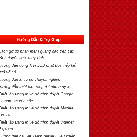
Hướng Dẫn & Trợ Giúp
Cách gỡ bỏ phần mềm quảng cáo trên các
trình duyệt web, máy tính
Hướng dẫn dùng TiVi LCD phát trực tiếp kết
quả xổ số
Hướng dẫn in vé dò chuyên nghiệp
Hướng dẫn thiết lập trang A4 cho máy in
Thiết lập trang in vé dò trình duyệt Google
Chrome và cốc cốc
Thiết lập trang in vé dò trình duyệt Mozilla
Firefox
Thiết lập trang in vé dò trình duyệt internet
Explorer
Hướng dẫn cài đặt TeamViewer (Điều khiển