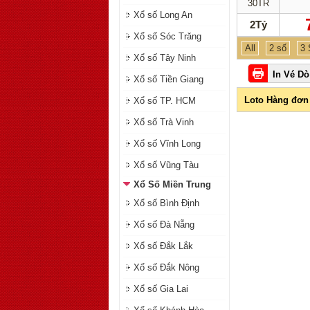
30TR
Xổ số Long An
2Tỷ
Xổ số Sóc Trăng
All
2 số
3 
Xổ số Tây Ninh
Xổ số Tiền Giang
Xổ số TP. HCM
Xổ số Trà Vinh
Xổ số Vĩnh Long
Xổ số Vũng Tàu
Xổ Số Miền Trung
Xổ số Bình Định
Xổ số Đà Nẵng
Xổ số Đắk Lắk
Xổ số Đắk Nông
Xổ số Gia Lai