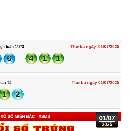
Thứ ba ngày 01/07/2025
iện toán 1*2*3
6
4
1
1
Thứ ba ngày 01/07/2025
hần Tài
1
2
 XỔ SỐ MIỀN BẮC
- XSMB
01/07
2025