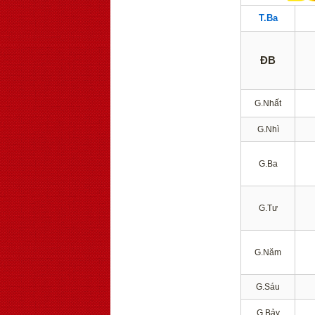
T.Ba
ĐB
G.Nhất
G.Nhì
G.Ba
G.Tư
G.Năm
G.Sáu
G.Bảy