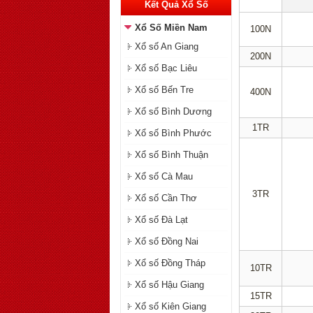
Kết Quả Xổ Số
Xổ Số Miền Nam
100N
Xổ số An Giang
200N
Xổ số Bạc Liêu
Xổ số Bến Tre
400N
Xổ số Bình Dương
1TR
Xổ số Bình Phước
Xổ số Bình Thuận
Xổ số Cà Mau
3TR
Xổ số Cần Thơ
Xổ số Đà Lạt
Xổ số Đồng Nai
Xổ số Đồng Tháp
10TR
Xổ số Hậu Giang
15TR
Xổ số Kiên Giang