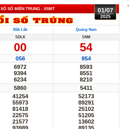
 XỔ SỐ MIỀN TRUNG
- XSMT
01/07
2025
Đắk Lắk
Quảng Nam
SDLK
SNM
00
54
056
954
6972
8593
9394
8551
6234
8210
5860
5411
41254
52173
55973
89291
81418
25102
22575
51205
21577
13602
93989
89135