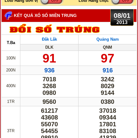
08/01
KẾT QUẢ XỔ SỐ MIỀN TRUNG
2013
Đắk Lắk
Quảng Nam
T.Ba
DLK
QNM
91
97
100N
936
916
200N
7018
3242
3268
8029
400N
0980
9144
9560
0380
1TR
61217
37018
43608
09344
55070
17801
54455
83108
3TR
08910
41829