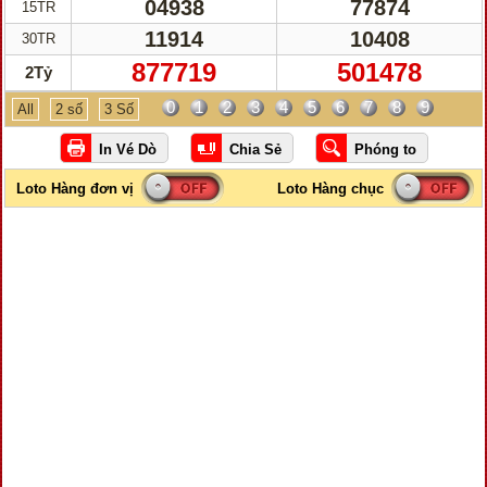
04938
77874
15TR
11914
10408
30TR
877719
501478
2Tỷ
0
1
2
3
4
5
6
7
8
9
All
2 số
3 Số