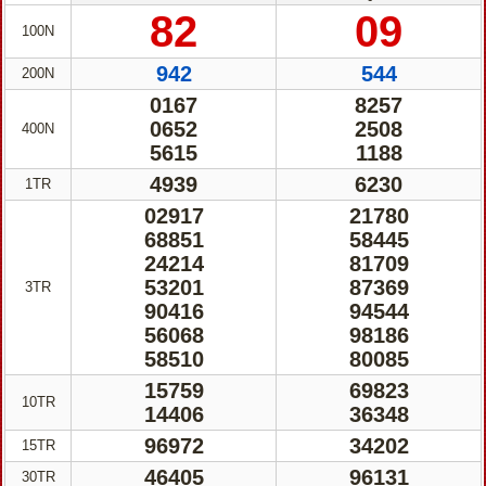
82
09
100N
942
544
200N
0167
8257
0652
2508
400N
5615
1188
4939
6230
1TR
02917
21780
68851
58445
24214
81709
53201
87369
3TR
90416
94544
56068
98186
58510
80085
15759
69823
10TR
14406
36348
96972
34202
15TR
46405
96131
30TR