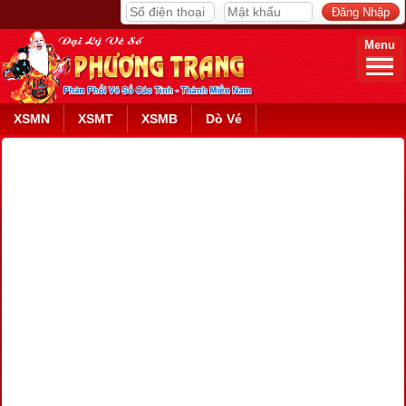
Menu
XSMN
XSMT
XSMB
Dò Vé