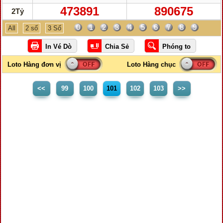
473891
890675
2Tỷ
0
1
2
3
4
5
6
7
8
9
All
2 số
3 Số
<<
99
100
101
102
103
>>