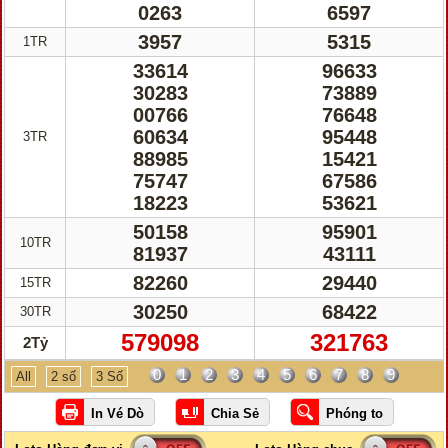
0263
6597
3957
5315
1TR
33614
96633
30283
73889
00766
76648
60634
95448
3TR
88985
15421
75747
67586
18223
53621
50158
95901
10TR
81937
43111
82260
29440
15TR
30250
68422
30TR
579098
321763
2Tỷ
0
1
2
3
4
5
6
7
8
9
All
2 số
3 Số