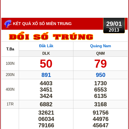
29/01
KẾT QUẢ XỔ SỐ MIỀN TRUNG
2013
Đắk Lắk
Quảng Nam
T.Ba
DLK
QNM
50
79
100N
891
950
200N
4403
1730
3451
6553
400N
3424
6135
6882
3168
1TR
32621
91756
06034
44976
79166
45647