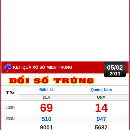
05/02
KẾT QUẢ XỔ SỐ MIỀN TRUNG
2013
Đắk Lắk
Quảng Nam
T.Ba
DLK
QNM
69
14
100N
510
947
200N
9001
5682