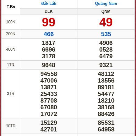
Đắk Lắk
Quảng Nam
T.Ba
DLK
QNM
99
49
100N
466
535
200N
1817
4906
6696
0528
400N
3178
6479
9648
9321
1TR
94558
48112
47006
13556
13871
89181
25433
54477
3TR
87708
18210
67080
38168
17072
88426
15129
85531
10TR
42701
64958