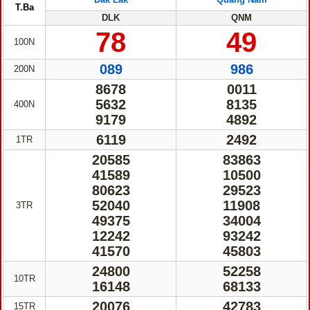
T.Ba
DLK
QNM
78
49
100N
089
986
200N
8678
0011
5632
8135
400N
9179
4892
6119
2492
1TR
20585
83863
41589
10500
80623
29523
52040
11908
3TR
49375
34004
12242
93242
41570
45803
24800
52258
10TR
16148
68133
20076
42783
15TR