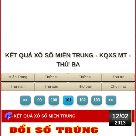
KẾT QUẢ XỔ SỐ MIỀN TRUNG - KQXS MT -
THỨ BA
Miền Trung
Thứ hai
Thứ ba
Thứ tư
Thứ năm
Thứ sáu
Thứ bảy
Chủ nhật
<<
99
100
101
102
103
>>
12/02
KẾT QUẢ XỔ SỐ MIỀN TRUNG
2013