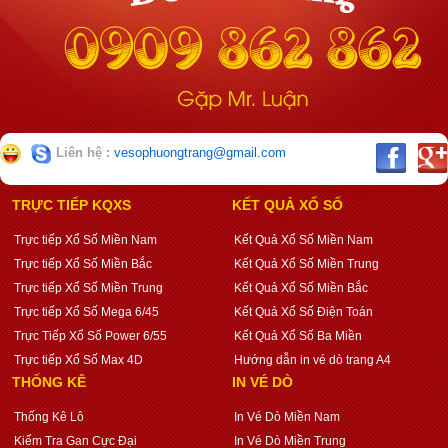
Liên hệ :
vesophuongtrang@gmail.com
TRỰC TIẾP KQXS
KẾT QUẢ XỔ SỐ
Trực tiếp Xổ Số Miền Nam
Kết Quả Xổ Số Miền Nam
Trực tiếp Xổ Số Miền Bắc
Kết Quả Xổ Số Miền Trung
Trực tiếp Xổ Số Miền Trung
Kết Quả Xổ Số Miền Bắc
Trực tiếp Xổ Số Mega 6/45
Kết Quả Xổ Số Điện Toán
Trực Tiếp Xổ Số Power 6/55
Kết Quả Xổ Số Ba Miền
Trực tiếp Xổ Số Max 4D
Hướng dẫn in vé dò trang A4
THỐNG KÊ
IN VÉ DÒ
Thống Kê Lô
In Vé Dò Miền Nam
Kiểm Tra Gan Cực Đại
In Vé Dò Miền Trung