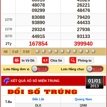
48078
26221
09299
48476
83088
79420
10TR
93890
44433
29324
27936
15TR
44915
93133
30TR
167854
399940
2Tỷ
0
1
2
3
4
5
6
7
8
9
All
2 số
3 Số
01/01
KẾT QUẢ XỔ SỐ MIỀN TRUNG
2013
Đắk Lắk
Quảng Nam
T.Ba
DLK
QNM