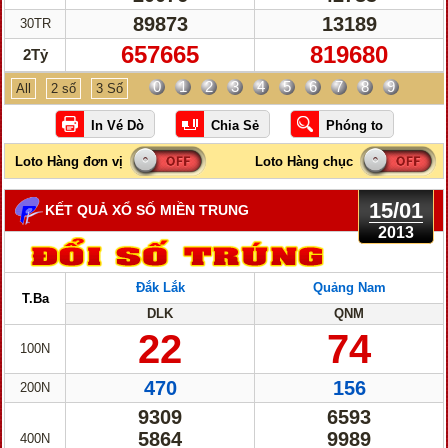
89873
13189
30TR
657665
819680
2Tỷ
0
1
2
3
4
5
6
7
8
9
All
2 số
3 Số
15/01
KẾT QUẢ XỔ SỐ MIỀN TRUNG
2013
Đắk Lắk
Quảng Nam
T.Ba
DLK
QNM
22
74
100N
470
156
200N
9309
6593
5864
9989
400N