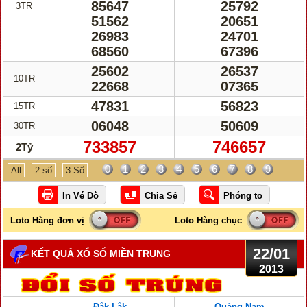
85647
25792
3TR
51562
20651
26983
24701
68560
67396
25602
26537
10TR
22668
07365
47831
56823
15TR
06048
50609
30TR
733857
746657
2Tỷ
0
1
2
3
4
5
6
7
8
9
All
2 số
3 Số
22/01
KẾT QUẢ XỔ SỐ MIỀN TRUNG
2013
Đắk Lắk
Quảng Nam