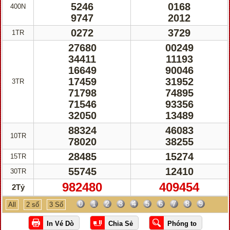
5246
0168
400N
9747
2012
0272
3729
1TR
27680
00249
34411
11193
16649
90046
17459
31952
3TR
71798
74895
71546
93356
32050
13489
88324
46083
10TR
78020
38255
28485
15274
15TR
55745
12410
30TR
982480
409454
2Tỷ
0
1
2
3
4
5
6
7
8
9
All
2 số
3 Số