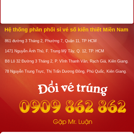
Hệ thống phân phối sỉ vé số kiến thiết Miền Nam
861 đường 3 Tháng 2, Phường 7, Quận 11, TP HCM
1471 Nguyễn Ảnh Thủ, F. Trung Mỹ Tây, Q. 12, TP. HCM
B8 Lô 32 Đường 3 Tháng 2, P. Vĩnh Thanh Vân, Rạch Giá, Kiên Giang.
78 Nguyễn Trung Trực, Thị Trấn Dương Đông, Phú Quốc, Kiên Giang.