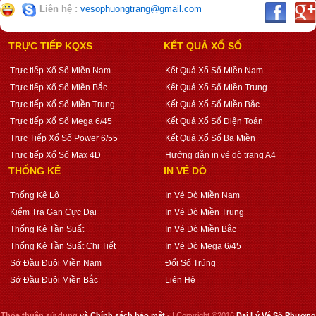
Liên hệ :
vesophuongtrang@gmail.com
TRỰC TIẾP KQXS
KẾT QUẢ XỔ SỐ
Trực tiếp Xổ Số Miền Nam
Kết Quả Xổ Số Miền Nam
Trực tiếp Xổ Số Miền Bắc
Kết Quả Xổ Số Miền Trung
Trực tiếp Xổ Số Miền Trung
Kết Quả Xổ Số Miền Bắc
Trực tiếp Xổ Số Mega 6/45
Kết Quả Xổ Số Điện Toán
Trực Tiếp Xổ Số Power 6/55
Kết Quả Xổ Số Ba Miền
Trực tiếp Xổ Số Max 4D
Hướng dẫn in vé dò trang A4
THỐNG KÊ
IN VÉ DÒ
Thống Kê Lô
In Vé Dò Miền Nam
Kiểm Tra Gan Cực Đại
In Vé Dò Miền Trung
Thống Kê Tần Suất
In Vé Dò Miền Bắc
Thống Kê Tần Suất Chi Tiết
In Vé Dò Mega 6/45
Sớ Đầu Đuôi Miền Nam
Đổi Số Trúng
Sớ Đầu Đuôi Miền Bắc
Liên Hệ
Thỏa thuận sử dụng
và
Chính sách bảo mật
- | Copyright ©2016
Đại Lý Vé Số Phương