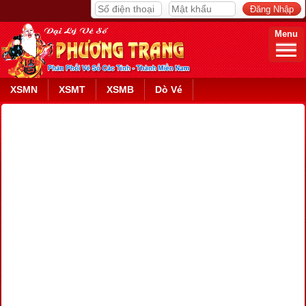
Menu
XSMN
XSMT
XSMB
Dò Vé