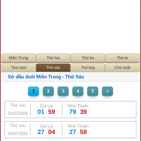
Miền Trung
Thứ hai
Thứ ba
Thứ tư
Thứ năm
Thứ sáu
Thứ bảy
Chủ nhật
Sớ đầu đuôi Miền Trung - Thứ Sáu
1
2
3
4
5
>
Thứ sáu
Gia Lai
Ninh Thuận
01
59
79
39
-
-
31/07/2026
Thứ sáu
Gia Lai
Ninh Thuận
27
04
27
58
-
-
24/07/2026