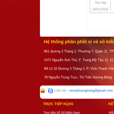
Thứ bảy
10/01/2026
Hệ thống phân phối sỉ vé số kiế
861 đường 3 Tháng 2, Phường 7, Quận 11, T
1471 Nguyễn Ảnh Thủ, F. Trung Mỹ Tây, Q. 12
B8 Lô 32 Đường 3 Tháng 2, P. Vĩnh Thanh Vân
78 Nguyễn Trung Trực, Thị Trấn Dương Đông, 
Liên hệ :
vesophuongtrang@gmail.com
TRỰC TIẾP KQXS
KẾT
Trực tiếp Xổ Số Miền Nam
Kết