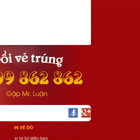
IN VÉ DÒ
In Vé Dò Miền Nam