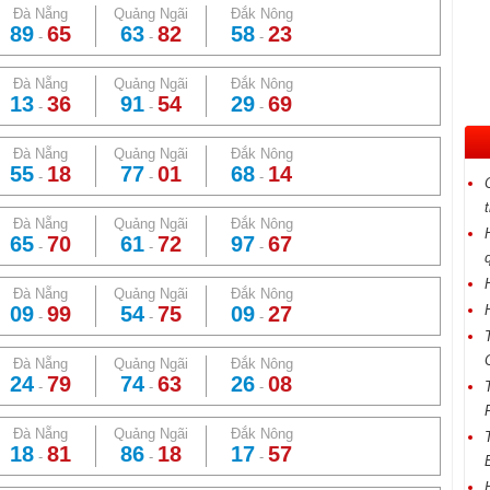
Đà Nẵng
Quảng Ngãi
Đắk Nông
89
65
63
82
58
23
-
-
-
Đà Nẵng
Quảng Ngãi
Đắk Nông
13
36
91
54
29
69
-
-
-
Đà Nẵng
Quảng Ngãi
Đắk Nông
55
18
77
01
68
14
-
-
-
Đà Nẵng
Quảng Ngãi
Đắk Nông
65
70
61
72
97
67
-
-
-
Đà Nẵng
Quảng Ngãi
Đắk Nông
09
99
54
75
09
27
-
-
-
Đà Nẵng
Quảng Ngãi
Đắk Nông
24
79
74
63
26
08
-
-
-
Đà Nẵng
Quảng Ngãi
Đắk Nông
18
81
86
18
17
57
-
-
-