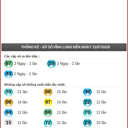
THỐNG KÊ - XỔ SỐ VĨNH LONG ĐẾN NGÀY 31/07/2026
Các cặp số ra liên tiếp :
67
25
3 Ngày - 3 lần
2 Ngày - 2 lần
43
2 Ngày - 2 lần
Những cặp số không xuất hiện lâu nhất:
70
08
40
21 lần
15 lần
15 lần
06
97
22
14 lần
14 lần
12 lần
44
68
75
12 lần
12 lần
12 lần
15
72
23
11 lần
11 lần
10 lần