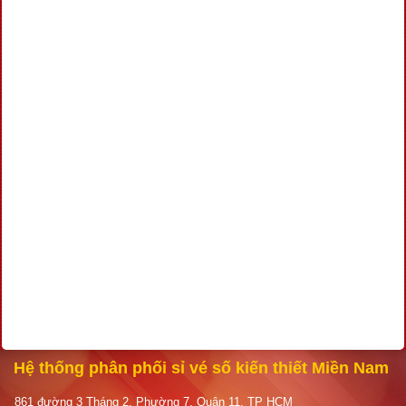
Hệ thống phân phối sỉ vé số kiến thiết Miền Nam
861 đường 3 Tháng 2, Phường 7, Quận 11, TP HCM