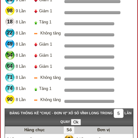
98
9 Lần
Giảm 1
18
8 Lần
Tăng 1
22
8 Lần
Không tăng
49
8 Lần
Giảm 1
54
8 Lần
Giảm 1
64
8 Lần
Giảm 1
71
8 Lần
Không tăng
74
8 Lần
Tăng 1
90
8 Lần
Không tăng
BẢNG THỐNG KÊ "CHỤC - ĐƠN VỊ" XỔ SỐ VĨNH LONG TRONG
LẦN
QUAY
Hàng chục
Số
Đơn vị