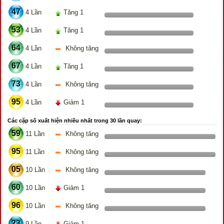
47
4 Lần
Tăng 1
53
4 Lần
Tăng 1
64
4 Lần
Không tăng
67
4 Lần
Tăng 1
73
4 Lần
Không tăng
95
4 Lần
Giảm 1
Các cặp số xuất hiện nhiều nhất trong 30 lần quay:
59
11 Lần
Không tăng
95
11 Lần
Không tăng
05
10 Lần
Không tăng
60
10 Lần
Giảm 1
96
10 Lần
Không tăng
23
9 Lần
Giảm 1