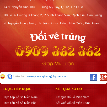
1471 Nguyễn Ảnh Thủ, F. Trung Mỹ Tây, Q. 12, TP. HCM
B8 Lô 32 Đường 3 Tháng 2, P. Vĩnh Thanh Vân, Rạch Giá, Kiên Giang.
78 Nguyễn Trung Trực, Thị Trấn Dương Đông, Phú Quốc, Kiên Giang.
Liên hệ :
vesophuongtrang@gmail.com
TRỰC TIẾP KQXS
KẾT QUẢ XỔ SỐ
Trực tiếp Xổ Số Miền Nam
Kết Quả Xổ Số Miền Nam
Trực tiếp Xổ Số Miền Bắc
Kết Quả Xổ Số Miền Trung