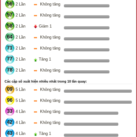
56
2 Lần
Không tăng
57
2 Lần
Không tăng
58
2 Lần
Giảm 1
64
2 Lần
Không tăng
71
2 Lần
Không tăng
77
2 Lần
Tăng 1
78
2 Lần
Không tăng
Các cặp số xuất hiện nhiều nhất trong 10 lần quay:
09
5 Lần
Không tăng
96
5 Lần
Không tăng
33
4 Lần
Không tăng
42
4 Lần
Không tăng
43
4 Lần
Tăng 1