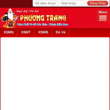
Menu
XSMN
XSMT
XSMB
Dò Vé