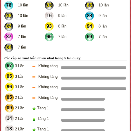
76
83
85
10 lần
10 lần
10 lần
88
16
28
10 lần
9 lần
9 lần
82
93
94
9 lần
8 lần
8 lần
37
66
69
7 lần
7 lần
7 lần
80
7 lần
Các cặp số xuất hiện nhiều nhất trong 5 lần quay:
67
3 Lần
Không tăng
95
3 Lần
Không tăng
96
3 Lần
Không tăng
05
2 Lần
Không tăng
09
2 Lần
Tăng 1
14
2 Lần
Tăng 1
18
2 Lần
Tăng 1