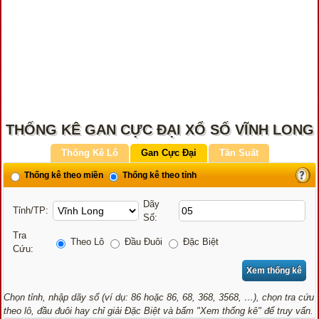
THỐNG KÊ GAN CỰC ĐẠI XỔ SỐ VĨNH LONG
Thống Kê Lô
Gan Cực Đại
Tần Suất
Thống kê theo miền
Thống kê theo tỉnh
Dãy
Tỉnh/TP:
Số:
Tra
Theo Lô
Đầu Đuôi
Đặc Biệt
Cứu:
Chọn tỉnh, nhập dãy số (ví dụ: 86 hoặc 86, 68, 368, 3568, …), chọn tra cứu
theo lô, đầu đuôi hay chỉ giải Đặc Biệt và bấm "Xem thống kê" để truy vấn.