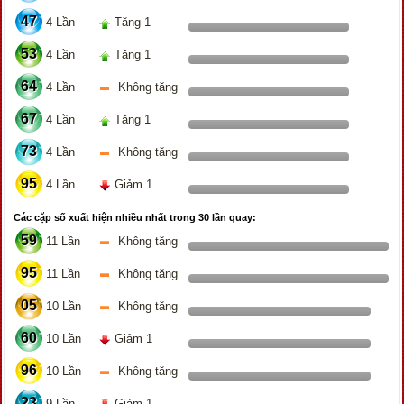
47
4 Lần
Tăng 1
53
4 Lần
Tăng 1
64
4 Lần
Không tăng
67
4 Lần
Tăng 1
73
4 Lần
Không tăng
95
4 Lần
Giảm 1
Các cặp số xuất hiện nhiều nhất trong 30 lần quay:
59
11 Lần
Không tăng
95
11 Lần
Không tăng
05
10 Lần
Không tăng
60
10 Lần
Giảm 1
96
10 Lần
Không tăng
23
9 Lần
Giảm 1