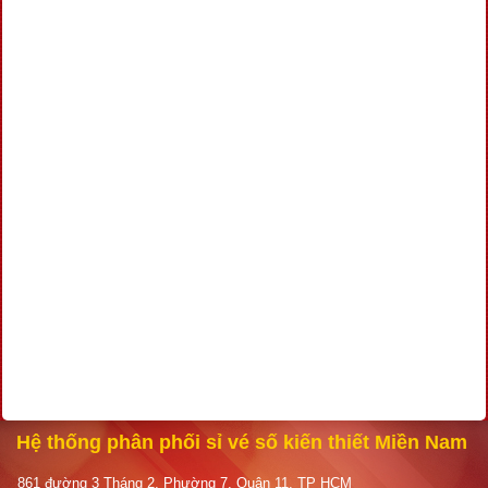
Hệ thống phân phối sỉ vé số kiến thiết Miền Nam
861 đường 3 Tháng 2, Phường 7, Quận 11, TP HCM