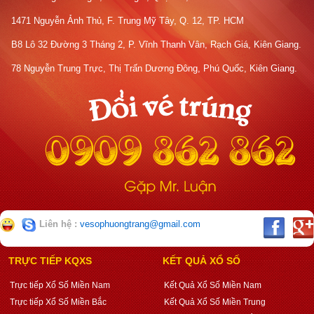
1471 Nguyễn Ảnh Thủ, F. Trung Mỹ Tây, Q. 12, TP. HCM
B8 Lô 32 Đường 3 Tháng 2, P. Vĩnh Thanh Vân, Rạch Giá, Kiên Giang.
78 Nguyễn Trung Trực, Thị Trấn Dương Đông, Phú Quốc, Kiên Giang.
Liên hệ :
vesophuongtrang@gmail.com
TRỰC TIẾP KQXS
KẾT QUẢ XỔ SỐ
Trực tiếp Xổ Số Miền Nam
Kết Quả Xổ Số Miền Nam
Trực tiếp Xổ Số Miền Bắc
Kết Quả Xổ Số Miền Trung