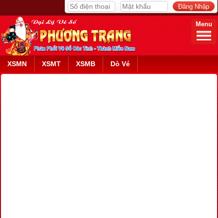
Menu
XSMN
XSMT
XSMB
Dò Vé