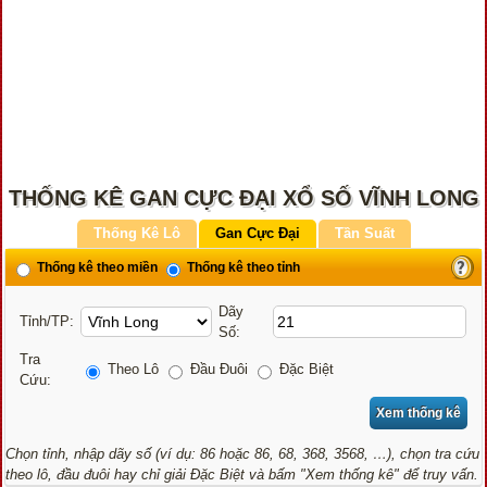
THỐNG KÊ GAN CỰC ĐẠI XỔ SỐ VĨNH LONG
Thống Kê Lô
Gan Cực Đại
Tần Suất
Thống kê theo miền
Thống kê theo tỉnh
Dãy
Tỉnh/TP:
Số:
Tra
Theo Lô
Đầu Đuôi
Đặc Biệt
Cứu:
Chọn tỉnh, nhập dãy số (ví dụ: 86 hoặc 86, 68, 368, 3568, …), chọn tra cứu
theo lô, đầu đuôi hay chỉ giải Đặc Biệt và bấm "Xem thống kê" để truy vấn.