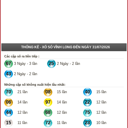
THỐNG KÊ - XỔ SỐ VĨNH LONG ĐẾN NGÀY 31/07/2026
Các cặp số ra liên tiếp :
67
25
3 Ngày - 3 lần
2 Ngày - 2 lần
43
2 Ngày - 2 lần
Những cặp số không xuất hiện lâu nhất:
70
08
40
21 lần
15 lần
15 lần
06
97
22
14 lần
14 lần
12 lần
44
68
75
12 lần
12 lần
12 lần
15
72
23
11 lần
11 lần
10 lần