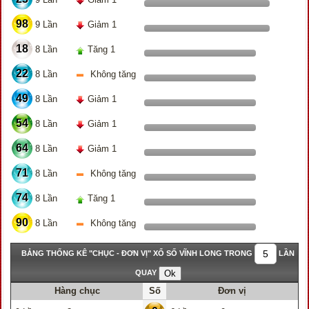
98
9 Lần
Giảm 1
18
8 Lần
Tăng 1
22
8 Lần
Không tăng
49
8 Lần
Giảm 1
54
8 Lần
Giảm 1
64
8 Lần
Giảm 1
71
8 Lần
Không tăng
74
8 Lần
Tăng 1
90
8 Lần
Không tăng
BẢNG THỐNG KÊ "CHỤC - ĐƠN VỊ" XỔ SỐ VĨNH LONG TRONG
LẦN
QUAY
Hàng chục
Số
Đơn vị