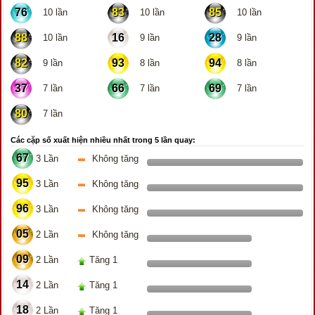
76
83
85
10 lần
10 lần
10 lần
88
16
28
10 lần
9 lần
9 lần
82
93
94
9 lần
8 lần
8 lần
37
66
69
7 lần
7 lần
7 lần
80
7 lần
Các cặp số xuất hiện nhiều nhất trong 5 lần quay:
67
3 Lần
Không tăng
95
3 Lần
Không tăng
96
3 Lần
Không tăng
05
2 Lần
Không tăng
09
2 Lần
Tăng 1
14
2 Lần
Tăng 1
18
2 Lần
Tăng 1