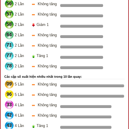
56
2 Lần
Không tăng
57
2 Lần
Không tăng
58
2 Lần
Giảm 1
64
2 Lần
Không tăng
71
2 Lần
Không tăng
77
2 Lần
Tăng 1
78
2 Lần
Không tăng
Các cặp số xuất hiện nhiều nhất trong 10 lần quay:
09
5 Lần
Không tăng
96
5 Lần
Không tăng
33
4 Lần
Không tăng
42
4 Lần
Không tăng
43
4 Lần
Tăng 1