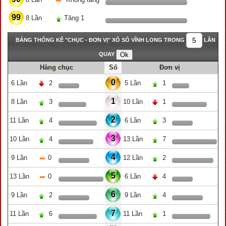
99
8 Lần
Tăng 1
BẢNG THỐNG KÊ "CHỤC - ĐƠN VỊ" XỔ SỐ VĨNH LONG TRONG
LẦN
QUAY
Hàng chục
Số
Đơn vị
0
6 Lần
2
5 Lần
1
1
8 Lần
3
10 Lần
1
2
11 Lần
4
6 Lần
3
3
10 Lần
4
13 Lần
7
4
9 Lần
0
12 Lần
2
5
13 Lần
0
6 Lần
4
6
9 Lần
2
9 Lần
4
7
11 Lần
6
11 Lần
1