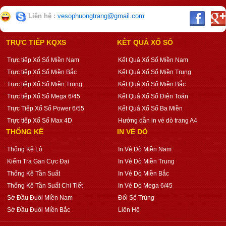
Liên hệ :
vesophuongtrang@gmail.com
TRỰC TIẾP KQXS
KẾT QUẢ XỔ SỐ
Trực tiếp Xổ Số Miền Nam
Kết Quả Xổ Số Miền Nam
Trực tiếp Xổ Số Miền Bắc
Kết Quả Xổ Số Miền Trung
Trực tiếp Xổ Số Miền Trung
Kết Quả Xổ Số Miền Bắc
Trực tiếp Xổ Số Mega 6/45
Kết Quả Xổ Số Điện Toán
Trực Tiếp Xổ Số Power 6/55
Kết Quả Xổ Số Ba Miền
Trực tiếp Xổ Số Max 4D
Hướng dẫn in vé dò trang A4
THỐNG KÊ
IN VÉ DÒ
Thống Kê Lô
In Vé Dò Miền Nam
Kiểm Tra Gan Cực Đại
In Vé Dò Miền Trung
Thống Kê Tần Suất
In Vé Dò Miền Bắc
Thống Kê Tần Suất Chi Tiết
In Vé Dò Mega 6/45
Sớ Đầu Đuôi Miền Nam
Đổi Số Trúng
Sớ Đầu Đuôi Miền Bắc
Liên Hệ