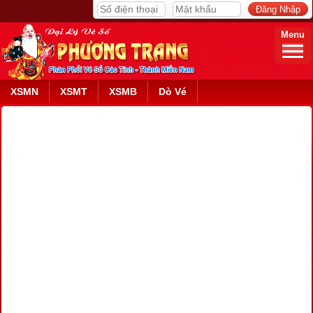
Menu
XSMN
XSMT
XSMB
Dò Vé