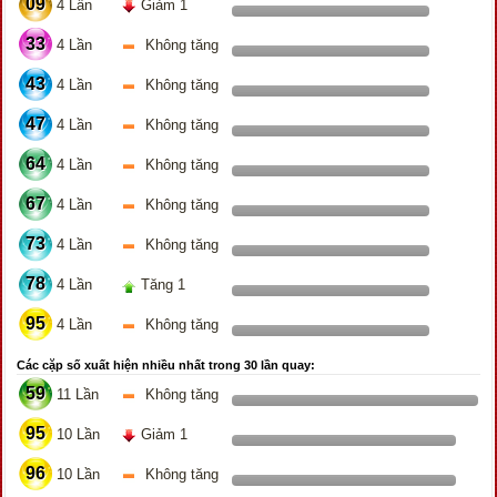
09
4 Lần
Giảm 1
33
4 Lần
Không tăng
43
4 Lần
Không tăng
47
4 Lần
Không tăng
64
4 Lần
Không tăng
67
4 Lần
Không tăng
73
4 Lần
Không tăng
78
4 Lần
Tăng 1
95
4 Lần
Không tăng
Các cặp số xuất hiện nhiều nhất trong 30 lần quay:
59
11 Lần
Không tăng
95
10 Lần
Giảm 1
96
10 Lần
Không tăng