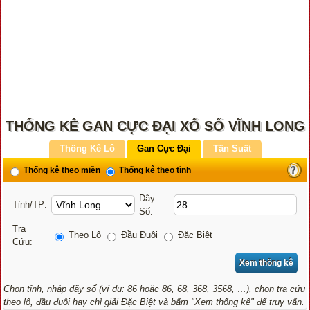
THỐNG KÊ GAN CỰC ĐẠI XỔ SỐ VĨNH LONG
Thống Kê Lô
Gan Cực Đại
Tần Suất
Thống kê theo miền
Thống kê theo tỉnh
Dãy
Tỉnh/TP:
Số:
Tra
Theo Lô
Đầu Đuôi
Đặc Biệt
Cứu:
Chọn tỉnh, nhập dãy số (ví dụ: 86 hoặc 86, 68, 368, 3568, …), chọn tra cứu
theo lô, đầu đuôi hay chỉ giải Đặc Biệt và bấm "Xem thống kê" để truy vấn.