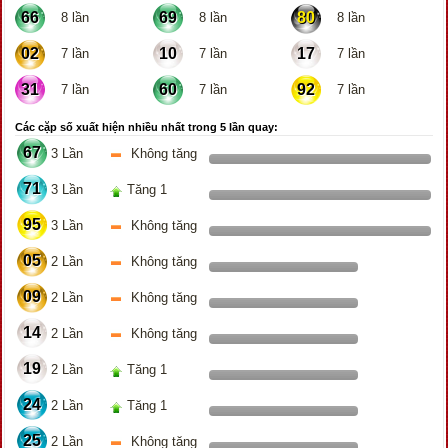
66
69
80
8 lần
8 lần
8 lần
02
10
17
7 lần
7 lần
7 lần
31
60
92
7 lần
7 lần
7 lần
Các cặp số xuất hiện nhiều nhất trong 5 lần quay:
67
3 Lần
Không tăng
71
3 Lần
Tăng 1
95
3 Lần
Không tăng
05
2 Lần
Không tăng
09
2 Lần
Không tăng
14
2 Lần
Không tăng
19
2 Lần
Tăng 1
24
2 Lần
Tăng 1
25
2 Lần
Không tăng