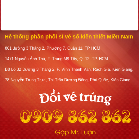
Hệ thống phân phối sỉ vé số kiến thiết Miền Nam
861 đường 3 Tháng 2, Phường 7, Quận 11, TP HCM
1471 Nguyễn Ảnh Thủ, F. Trung Mỹ Tây, Q. 12, TP. HCM
B8 Lô 32 Đường 3 Tháng 2, P. Vĩnh Thanh Vân, Rạch Giá, Kiên Giang.
78 Nguyễn Trung Trực, Thị Trấn Dương Đông, Phú Quốc, Kiên Giang.