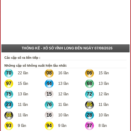
THỐNG KÊ - XỔ SỐ VĨNH LONG ĐẾN NGÀY 07/08/2026
Các cặp số ra liên tiếp :
Những cặp số không xuất hiện lâu nhất:
70
08
06
22 lần
16 lần
15 lần
97
44
68
15 lần
13 lần
13 lần
75
15
72
13 lần
12 lần
12 lần
23
76
85
11 lần
11 lần
11 lần
88
16
28
11 lần
10 lần
10 lần
93
94
37
9 lần
9 lần
8 lần