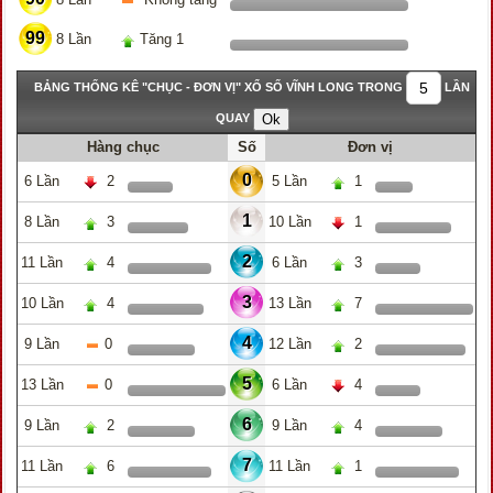
99
8 Lần
Tăng 1
BẢNG THỐNG KÊ "CHỤC - ĐƠN VỊ" XỔ SỐ VĨNH LONG TRONG
LẦN
QUAY
Hàng chục
Số
Đơn vị
0
6 Lần
2
5 Lần
1
1
8 Lần
3
10 Lần
1
2
11 Lần
4
6 Lần
3
3
10 Lần
4
13 Lần
7
4
9 Lần
0
12 Lần
2
5
13 Lần
0
6 Lần
4
6
9 Lần
2
9 Lần
4
7
11 Lần
6
11 Lần
1