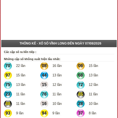
THỐNG KÊ - XỔ SỐ VĨNH LONG ĐẾN NGÀY 07/08/2026
Các cặp số ra liên tiếp :
Những cặp số không xuất hiện lâu nhất:
70
08
06
22 lần
16 lần
15 lần
97
44
68
15 lần
13 lần
13 lần
75
15
72
13 lần
12 lần
12 lần
23
76
85
11 lần
11 lần
11 lần
88
16
28
11 lần
10 lần
10 lần
93
94
37
9 lần
9 lần
8 lần