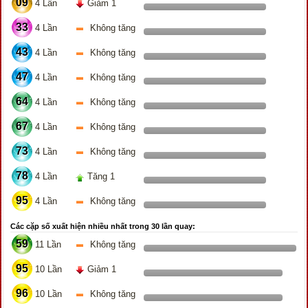
09
4 Lần
Giảm 1
33
4 Lần
Không tăng
43
4 Lần
Không tăng
47
4 Lần
Không tăng
64
4 Lần
Không tăng
67
4 Lần
Không tăng
73
4 Lần
Không tăng
78
4 Lần
Tăng 1
95
4 Lần
Không tăng
Các cặp số xuất hiện nhiều nhất trong 30 lần quay:
59
11 Lần
Không tăng
95
10 Lần
Giảm 1
96
10 Lần
Không tăng