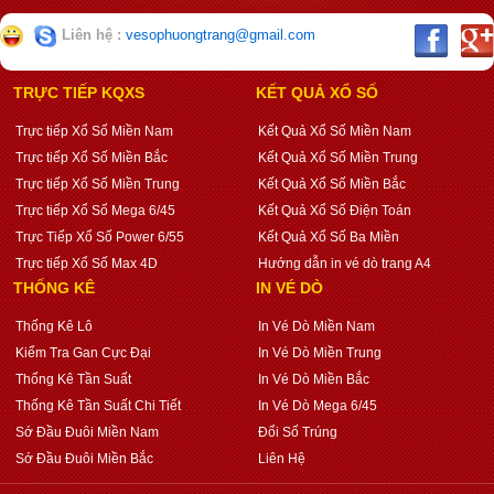
Liên hệ :
vesophuongtrang@gmail.com
TRỰC TIẾP KQXS
KẾT QUẢ XỔ SỐ
Trực tiếp Xổ Số Miền Nam
Kết Quả Xổ Số Miền Nam
Trực tiếp Xổ Số Miền Bắc
Kết Quả Xổ Số Miền Trung
Trực tiếp Xổ Số Miền Trung
Kết Quả Xổ Số Miền Bắc
Trực tiếp Xổ Số Mega 6/45
Kết Quả Xổ Số Điện Toán
Trực Tiếp Xổ Số Power 6/55
Kết Quả Xổ Số Ba Miền
Trực tiếp Xổ Số Max 4D
Hướng dẫn in vé dò trang A4
THỐNG KÊ
IN VÉ DÒ
Thống Kê Lô
In Vé Dò Miền Nam
Kiểm Tra Gan Cực Đại
In Vé Dò Miền Trung
Thống Kê Tần Suất
In Vé Dò Miền Bắc
Thống Kê Tần Suất Chi Tiết
In Vé Dò Mega 6/45
Sớ Đầu Đuôi Miền Nam
Đổi Số Trúng
Sớ Đầu Đuôi Miền Bắc
Liên Hệ