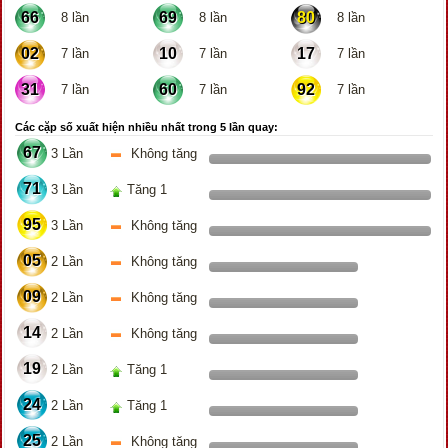
66
69
80
8 lần
8 lần
8 lần
02
10
17
7 lần
7 lần
7 lần
31
60
92
7 lần
7 lần
7 lần
Các cặp số xuất hiện nhiều nhất trong 5 lần quay:
67
3 Lần
Không tăng
71
3 Lần
Tăng 1
95
3 Lần
Không tăng
05
2 Lần
Không tăng
09
2 Lần
Không tăng
14
2 Lần
Không tăng
19
2 Lần
Tăng 1
24
2 Lần
Tăng 1
25
2 Lần
Không tăng