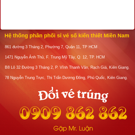
Hệ thống phân phối sỉ vé số kiến thiết Miền Nam
861 đường 3 Tháng 2, Phường 7, Quận 11, TP HCM
1471 Nguyễn Ảnh Thủ, F. Trung Mỹ Tây, Q. 12, TP. HCM
B8 Lô 32 Đường 3 Tháng 2, P. Vĩnh Thanh Vân, Rạch Giá, Kiên Giang.
78 Nguyễn Trung Trực, Thị Trấn Dương Đông, Phú Quốc, Kiên Giang.