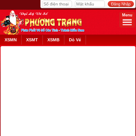
Menu
XSMN
XSMT
XSMB
Dò Vé