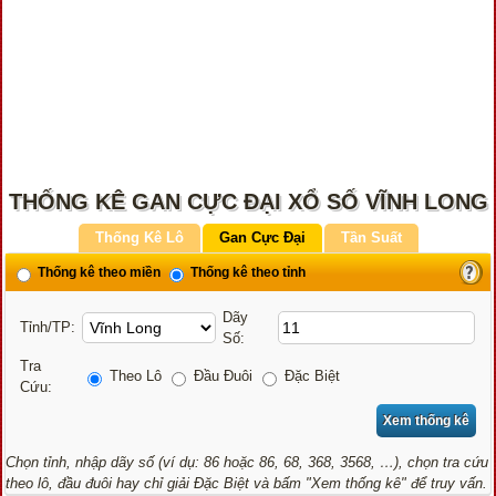
THỐNG KÊ GAN CỰC ĐẠI XỔ SỐ VĨNH LONG
Thống Kê Lô
Gan Cực Đại
Tần Suất
Thống kê theo miền
Thống kê theo tỉnh
Dãy
Tỉnh/TP:
Số:
Tra
Theo Lô
Đầu Đuôi
Đặc Biệt
Cứu:
Chọn tỉnh, nhập dãy số (ví dụ: 86 hoặc 86, 68, 368, 3568, …), chọn tra cứu
theo lô, đầu đuôi hay chỉ giải Đặc Biệt và bấm "Xem thống kê" để truy vấn.