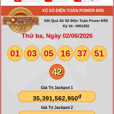
XỔ SỐ ĐIỆN TOÁN POWER 6/55
Kết Quả Xổ Số Điện Toán Power 6/55
Kỳ Vé: #001352
Thứ ba, Ngày 02/06/2026
01
03
05
16
37
51
42
Giá Trị Jackpot 1
đ
35,391,562,950
Giá Trị Jackpot 2