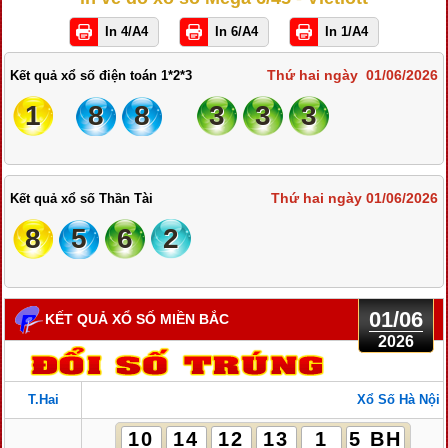
In 4/A4
In 6/A4
In 1/A4
Thứ hai ngày 01/06/2026
Kết quả xổ số điện toán 1*2*3
1
8
8
3
3
3
Thứ hai ngày 01/06/2026
Kết quả xổ số Thần Tài
8
5
6
2
01/06
KẾT QUẢ XỔ SỐ MIỀN BẮC
2026
T.Hai
Xổ Số Hà Nội
10
14
12
13
1
5 BH