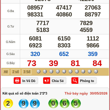
08957
47417
27063
G.Ba
98331
40860
88797
7717
7829
G.Tư
5183
4559
6081
6150
1112
G.Năm
6923
8303
9866
320
652
359
G.Sáu
73
39
81
84
G.Bảy
0
1
2
3
4
5
6
7
8
9
All
2 số
3 Số
Thứ bảy ngày 30/05/2026
Kết quả xổ số điện toán 1*2*3
2
9
9
0
6
5