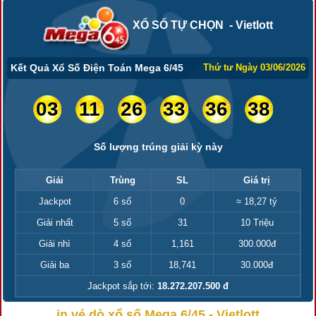
XỔ SỐ TỰ CHỌN - Vietlott
Kết Quả Xổ Số Điện Toán Mega 6/45
Thứ tư Ngày 03/06/2026
03
11
26
33
36
38
Số lượng trúng giải kỳ này
Giải
Trùng
SL
Giá trị
Jackpot
6 số
0
≈ 18,27 tỷ
Giải nhất
5 số
31
10 Triệu
Giải nhì
4 số
1,161
300.000đ
Giải ba
3 số
18,741
30.000đ
Jackpot sắp tới:
18.272.207.500 đ
in vé dò xổ số Mega 6/45 - Vietlott