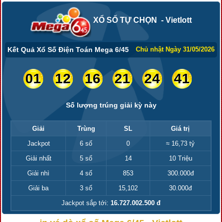
XỔ SỐ TỰ CHỌN - Vietlott
Kết Quả Xổ Số Điện Toán Mega 6/45
Chủ nhật Ngày 31/05/2026
01
12
16
21
24
41
Số lượng trúng giải kỳ này
Giải
Trùng
SL
Giá trị
Jackpot
6 số
0
≈ 16,73 tỷ
Giải nhất
5 số
14
10 Triệu
Giải nhì
4 số
853
300.000đ
Giải ba
3 số
15,102
30.000đ
Jackpot sắp tới:
16.727.002.500 đ