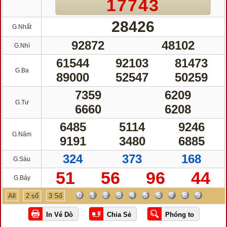
17743
28426
G.Nhất
92872
48102
G.Nhì
61544
92103
81473
G.Ba
89000
52547
50259
7359
6209
G.Tư
6660
6208
6485
5114
9246
G.Năm
9191
3480
6885
324
373
168
G.Sáu
51
56
96
44
G.Bảy
0
1
2
3
4
5
6
7
8
9
All
2 số
3 Số