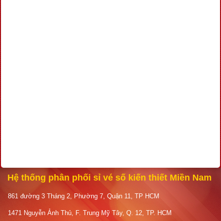
Hệ thống phân phối sỉ vé số kiến thiết Miền Nam
861 đường 3 Tháng 2, Phường 7, Quận 11, TP HCM
1471 Nguyễn Ảnh Thủ, F. Trung Mỹ Tây, Q. 12, TP. HCM