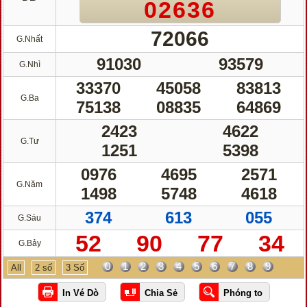
02636
72066
G.Nhất
91030
93579
G.Nhì
33370
45058
83813
G.Ba
75138
08835
64869
2423
4622
G.Tư
1251
5398
0976
4695
2571
G.Năm
1498
5748
4618
374
613
055
G.Sáu
52
90
77
34
G.Bảy
0
1
2
3
4
5
6
7
8
9
All
2 số
3 Số