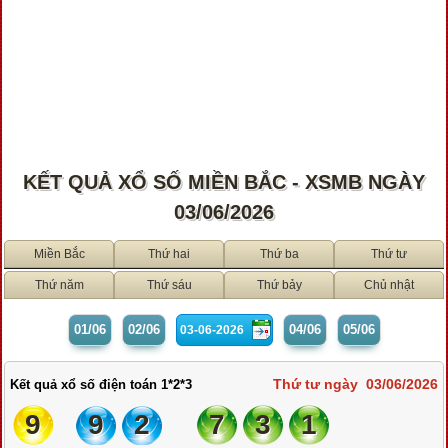
KẾT QUẢ XỔ SỐ MIỀN BẮC - XSMB NGÀY
03/06/2026
Miền Bắc
Thứ hai
Thứ ba
Thứ tư
Thứ năm
Thứ sáu
Thứ bảy
Chủ nhật
01/06
02/06
04/06
05/06
Thứ tư ngày 03/06/2026
Kết quả xổ số điện toán 1*2*3
9
9
2
7
3
1