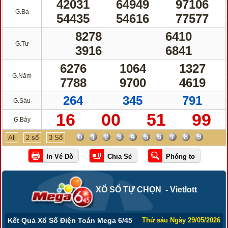
42031
64949
97106
G.Ba
54435
54616
77577
8278
6410
G.Tư
3916
6841
6276
1064
1327
G.Năm
7788
9700
4619
264
345
791
G.Sáu
16
00
51
99
G.Bảy
0
1
2
3
4
5
6
7
8
9
All
2 số
3 Số
XỔ SỐ TỰ CHỌN - Vietlott
Kết Quả Xổ Số Điện Toán Mega 6/45
Thứ sáu Ngày 29/05/2026