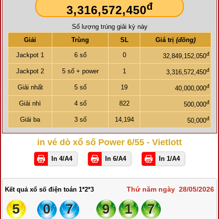
đ
3,316,572,450
Số lượng trúng giải kỳ này
Giải
Trùng
SL
Giá trị
(đồng)
đ
Jackpot 1
6 số
0
32,849,152,050
đ
Jackpot 2
5 số + power
1
3,316,572,450
đ
Giải nhất
5 số
19
40,000,000
đ
Giải nhì
4 số
822
500,000
đ
Giải ba
3 số
14,194
50,000
in vé dò xổ số Power 6/55 - Vietlott
In 4/A4
In 6/A4
In 1/A4
Thứ năm ngày 28/05/2026
Kết quả xổ số điện toán 1*2*3
5
0
7
9
1
7