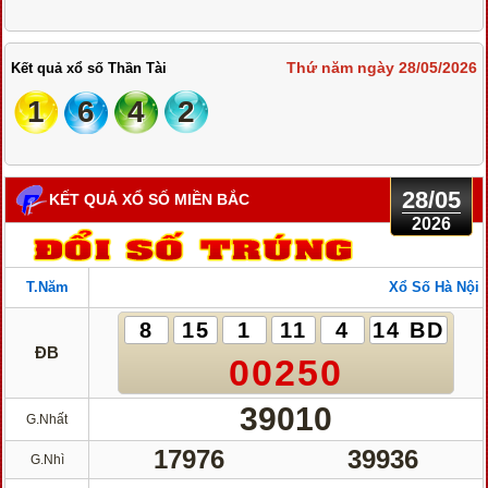
Thứ năm ngày 28/05/2026
Kết quả xổ số Thần Tài
1
6
4
2
28/05
KẾT QUẢ XỔ SỐ MIỀN BẮC
2026
T.Năm
Xổ Số Hà Nội
8
15
1
11
4
14 BD
ĐB
00250
39010
G.Nhất
17976
39936
G.Nhì