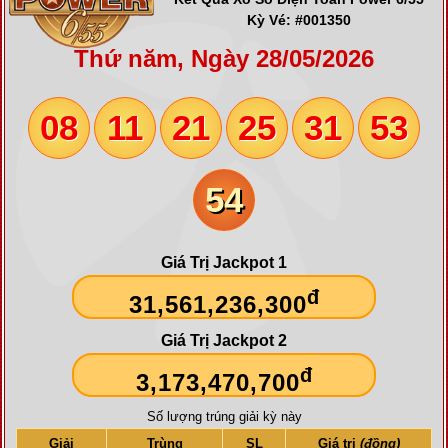
Kỳ Vé: #001350
Thứ năm, Ngày 28/05/2026
08
11
21
25
31
53
54
Giá Trị Jackpot 1
đ
31,561,236,300
Giá Trị Jackpot 2
đ
3,173,470,700
Số lượng trúng giải kỳ này
Giải
Trùng
SL
Giá trị
(đồng)