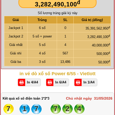
đ
3,282,490,100
Số lượng trúng giải kỳ này
Giải
Trùng
SL
Giá trị
(đồng)
đ
Jackpot 1
6 số
0
35,391,562,950
đ
Jackpot 2
5 số + power
1
3,282,490,100
đ
Giải nhất
5 số
4
40,000,000
đ
Giải nhì
4 số
567
500,000
đ
Giải ba
3 số
13,486
50,000
in vé dò xổ số Power 6/55 - Vietlott
In 4/A4
In 6/A4
In 1/A4
Chủ nhật ngày 31/05/2026
Kết quả xổ số điện toán 1*2*3
7
1
7
7
2
4