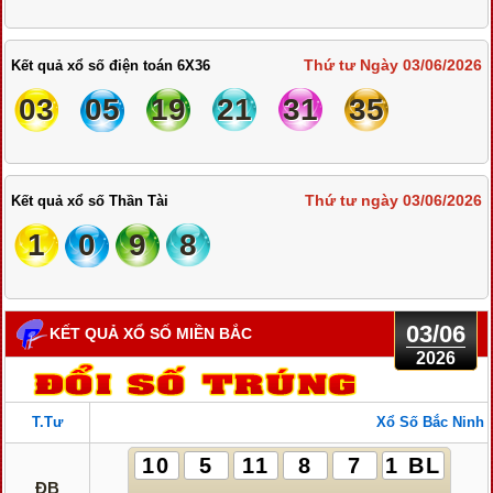
Thứ tư Ngày 03/06/2026
Kết quả xổ số điện toán 6X36
03
05
19
21
31
35
Thứ tư ngày 03/06/2026
Kết quả xổ số Thần Tài
1
0
9
8
03/06
KẾT QUẢ XỔ SỐ MIỀN BẮC
2026
T.Tư
Xổ Số Bắc Ninh
10
5
11
8
7
1 BL
ĐB