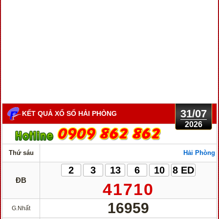
31/07
KẾT QUẢ XỔ SỐ HẢI PHÒNG
2026
Thứ sáu
Hải Phòng
2
3
13
6
10
8 ED
ĐB
41710
16959
G.Nhất