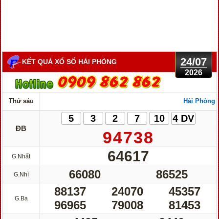
24/07
KẾT QUẢ XỔ SỐ HẢI PHÒNG
2026
Thứ sáu
Hải Phòng
5
3
2
7
10
4 DV
ĐB
94738
64617
G.Nhất
66080
86525
G.Nhì
88137
24070
45357
G.Ba
96965
79008
81453