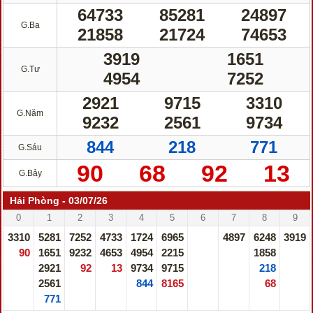
64733
85281
24897
G.Ba
21858
21724
74653
3919
1651
G.Tư
4954
7252
2921
9715
3310
G.Năm
9232
2561
9734
844
218
771
G.Sáu
90
68
92
13
G.Bảy
Hải Phòng - 03/07/26
0
1
2
3
4
5
6
7
8
9
3310
5281
7252
4733
1724
6965
4897
6248
3919
90
1651
9232
4653
4954
2215
1858
2921
92
13
9734
9715
218
2561
844
8165
68
771