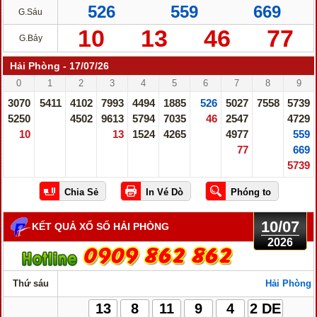
526
559
669
G.Sáu
10
13
46
77
G.Bảy
Hải Phòng - 17/07/26
0
1
2
3
4
5
6
7
8
9
3070
5411
4102
7993
4494
1885
526
5027
7558
5739
5250
4502
9613
5794
7035
46
2547
4729
10
13
1524
4265
4977
559
77
669
5739
10/07
KẾT QUẢ XỔ SỐ HẢI PHÒNG
2026
Thứ sáu
Hải Phòng
13
8
11
9
4
2 DE