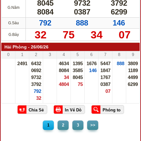
8045
9732
3792
G.Năm
8084
0387
6299
792
888
146
G.Sáu
32
75
34
07
G.Bảy
Hải Phòng - 26/06/26
0
1
2
3
4
5
6
7
8
9
2491
6432
4634
1395
1676
5447
888
3809
0692
8084
3585
146
1847
1189
9732
34
8045
1767
4499
3792
4804
75
0387
6299
792
07
32
1
2
3
>>