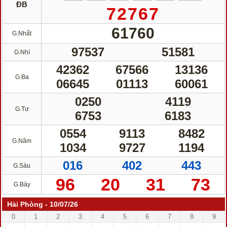
ĐB
72767
61760
G.Nhất
97537
51581
G.Nhì
42362
67566
13136
G.Ba
06645
01113
60061
0250
4119
G.Tư
6753
6183
0554
9113
8482
G.Năm
1034
9727
1194
016
402
443
G.Sáu
96
20
31
73
G.Bảy
Hải Phòng - 10/07/26
0
1
2
3
4
5
6
7
8
9