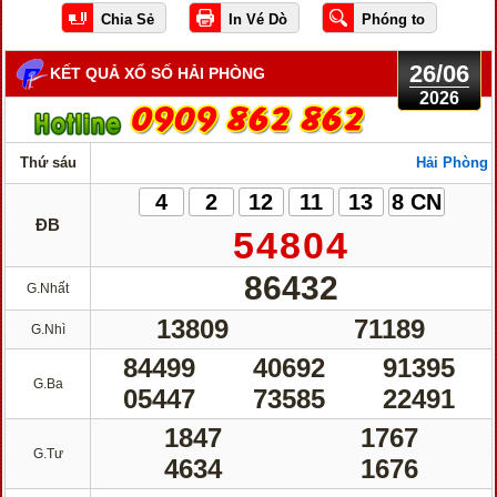
26/06
KẾT QUẢ XỔ SỐ HẢI PHÒNG
2026
Thứ sáu
Hải Phòng
4
2
12
11
13
8 CN
ĐB
54804
86432
G.Nhất
13809
71189
G.Nhì
84499
40692
91395
G.Ba
05447
73585
22491
1847
1767
G.Tư
4634
1676