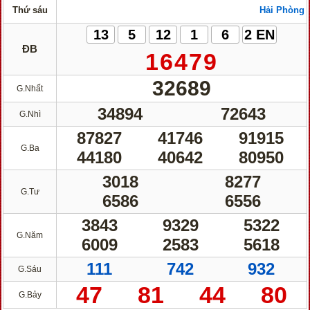
Thứ sáu
Hải Phòng
13
5
12
1
6
2 EN
ĐB
16479
32689
G.Nhất
34894
72643
G.Nhì
87827
41746
91915
G.Ba
44180
40642
80950
3018
8277
G.Tư
6586
6556
3843
9329
5322
G.Năm
6009
2583
5618
111
742
932
G.Sáu
47
81
44
80
G.Bảy