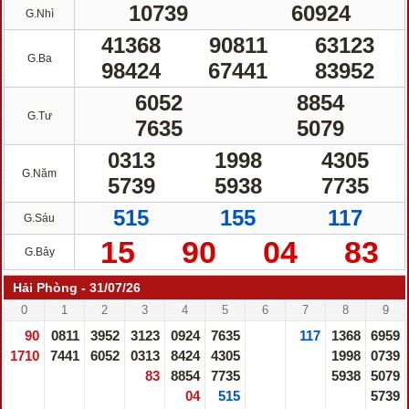
10739
60924
G.Nhì
41368
90811
63123
G.Ba
98424
67441
83952
6052
8854
G.Tư
7635
5079
0313
1998
4305
G.Năm
5739
5938
7735
515
155
117
G.Sáu
15
90
04
83
G.Bảy
Hải Phòng - 31/07/26
0
1
2
3
4
5
6
7
8
9
90
0811
3952
3123
0924
7635
117
1368
6959
1710
7441
6052
0313
8424
4305
1998
0739
83
8854
7735
5938
5079
04
515
5739