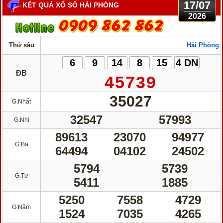
17/07
KẾT QUẢ XỔ SỐ HẢI PHÒNG
2026
Thứ sáu
Hải Phòng
6
9
14
8
15
4 DN
ĐB
45739
35027
G.Nhất
32547
57993
G.Nhì
89613
23070
94977
G.Ba
64494
04102
24502
5794
5739
G.Tư
5411
1885
5250
7558
4729
G.Năm
1524
7035
4265