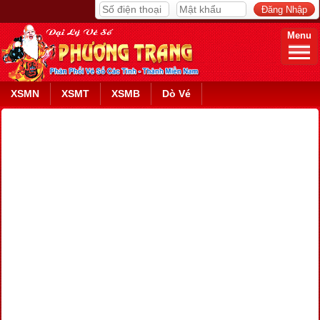
Menu
XSMN
XSMT
XSMB
Dò Vé