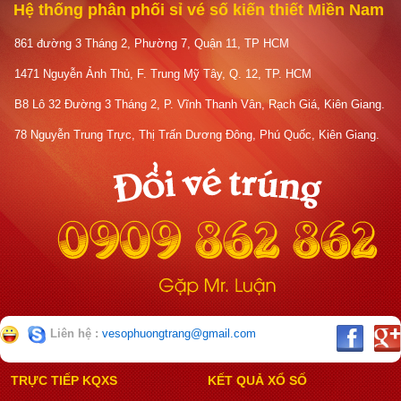
Hệ thống phân phối sỉ vé số kiến thiết Miền Nam
861 đường 3 Tháng 2, Phường 7, Quận 11, TP HCM
1471 Nguyễn Ảnh Thủ, F. Trung Mỹ Tây, Q. 12, TP. HCM
B8 Lô 32 Đường 3 Tháng 2, P. Vĩnh Thanh Vân, Rạch Giá, Kiên Giang.
78 Nguyễn Trung Trực, Thị Trấn Dương Đông, Phú Quốc, Kiên Giang.
Liên hệ :
vesophuongtrang@gmail.com
TRỰC TIẾP KQXS
KẾT QUẢ XỔ SỐ