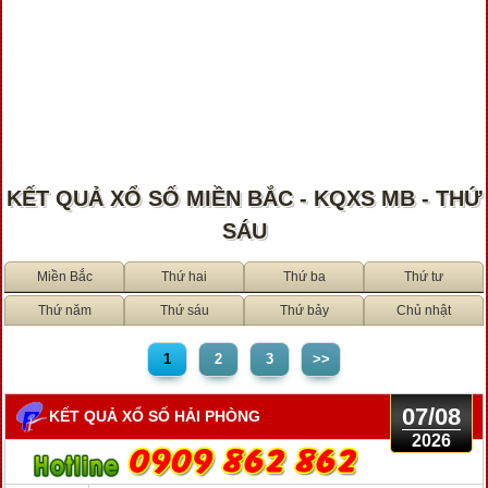
KẾT QUẢ XỔ SỐ MIỀN BẮC - KQXS MB - THỨ
SÁU
Miền Bắc
Thứ hai
Thứ ba
Thứ tư
Thứ năm
Thứ sáu
Thứ bảy
Chủ nhật
1
2
3
>>
07/08
KẾT QUẢ XỔ SỐ HẢI PHÒNG
2026