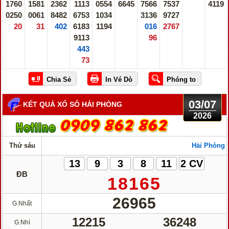
1760
1581
2362
1113
0554
6645
7566
7537
4119
0250
0061
8482
6753
1034
3136
9727
20
31
402
6183
1194
016
2767
9113
96
443
73
03/07
KẾT QUẢ XỔ SỐ HẢI PHÒNG
2026
Thứ sáu
Hải Phòng
13
9
3
8
11
2 CV
ĐB
18165
26965
G.Nhất
12215
36248
G.Nhì