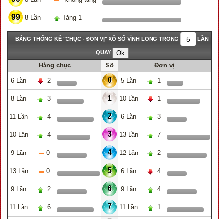
99
8 Lần
Tăng 1
BẢNG THỐNG KÊ "CHỤC - ĐƠN VỊ" XỔ SỐ VĨNH LONG TRONG
LẦN
QUAY
Hàng chục
Số
Đơn vị
0
6 Lần
2
5 Lần
1
1
8 Lần
3
10 Lần
1
2
11 Lần
4
6 Lần
3
3
10 Lần
4
13 Lần
7
4
9 Lần
0
12 Lần
2
5
13 Lần
0
6 Lần
4
6
9 Lần
2
9 Lần
4
7
11 Lần
6
11 Lần
1