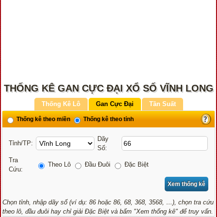
THỐNG KÊ GAN CỰC ĐẠI XỔ SỐ VĨNH LONG
Thống Kê Lô
Gan Cực Đại
Tần Suất
Thống kê theo miền
Thống kê theo tỉnh
Dãy
Tỉnh/TP:
Số:
Tra
Theo Lô
Đầu Đuôi
Đặc Biệt
Cứu:
Chọn tỉnh, nhập dãy số (ví dụ: 86 hoặc 86, 68, 368, 3568, …), chọn tra cứu
theo lô, đầu đuôi hay chỉ giải Đặc Biệt và bấm "Xem thống kê" để truy vấn.