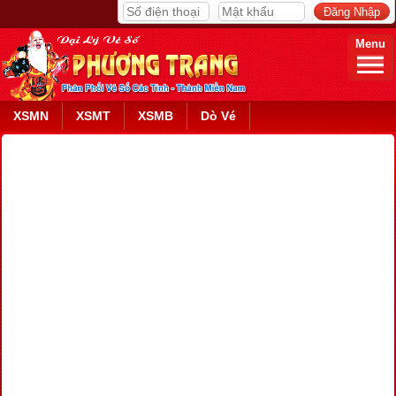
Menu
XSMN
XSMT
XSMB
Dò Vé