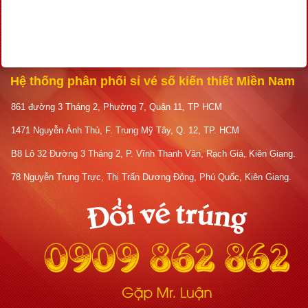
Hệ thống phân phối sỉ vé số kiến thiết Miền Nam
861 đường 3 Tháng 2, Phường 7, Quận 11, TP HCM
1471 Nguyễn Ảnh Thủ, F. Trung Mỹ Tây, Q. 12, TP. HCM
B8 Lô 32 Đường 3 Tháng 2, P. Vĩnh Thanh Vân, Rạch Giá, Kiên Giang.
78 Nguyễn Trung Trực, Thị Trấn Dương Đông, Phú Quốc, Kiên Giang.