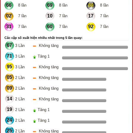
66
69
80
8 lần
8 lần
8 lần
02
10
17
7 lần
7 lần
7 lần
31
60
92
7 lần
7 lần
7 lần
Các cặp số xuất hiện nhiều nhất trong 5 lần quay:
67
3 Lần
Không tăng
71
3 Lần
Tăng 1
95
3 Lần
Không tăng
05
2 Lần
Không tăng
09
2 Lần
Không tăng
14
2 Lần
Không tăng
19
2 Lần
Tăng 1
24
2 Lần
Tăng 1
25
2 Lần
Không tăng