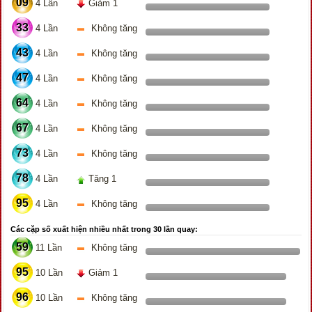
09
4 Lần
Giảm 1
33
4 Lần
Không tăng
43
4 Lần
Không tăng
47
4 Lần
Không tăng
64
4 Lần
Không tăng
67
4 Lần
Không tăng
73
4 Lần
Không tăng
78
4 Lần
Tăng 1
95
4 Lần
Không tăng
Các cặp số xuất hiện nhiều nhất trong 30 lần quay:
59
11 Lần
Không tăng
95
10 Lần
Giảm 1
96
10 Lần
Không tăng