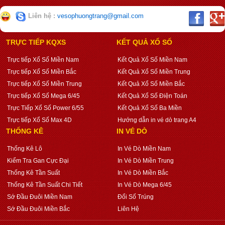
Liên hệ :
vesophuongtrang@gmail.com
TRỰC TIẾP KQXS
KẾT QUẢ XỔ SỐ
Trực tiếp Xổ Số Miền Nam
Kết Quả Xổ Số Miền Nam
Trực tiếp Xổ Số Miền Bắc
Kết Quả Xổ Số Miền Trung
Trực tiếp Xổ Số Miền Trung
Kết Quả Xổ Số Miền Bắc
Trực tiếp Xổ Số Mega 6/45
Kết Quả Xổ Số Điện Toán
Trực Tiếp Xổ Số Power 6/55
Kết Quả Xổ Số Ba Miền
Trực tiếp Xổ Số Max 4D
Hướng dẫn in vé dò trang A4
THỐNG KÊ
IN VÉ DÒ
Thống Kê Lô
In Vé Dò Miền Nam
Kiểm Tra Gan Cực Đại
In Vé Dò Miền Trung
Thống Kê Tần Suất
In Vé Dò Miền Bắc
Thống Kê Tần Suất Chi Tiết
In Vé Dò Mega 6/45
Sớ Đầu Đuôi Miền Nam
Đổi Số Trúng
Sớ Đầu Đuôi Miền Bắc
Liên Hệ