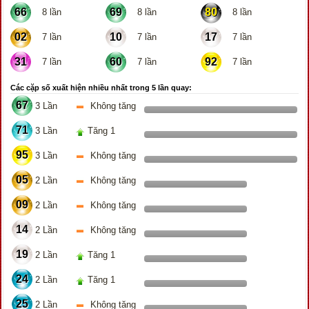
66
69
80
8 lần
8 lần
8 lần
02
10
17
7 lần
7 lần
7 lần
31
60
92
7 lần
7 lần
7 lần
Các cặp số xuất hiện nhiều nhất trong 5 lần quay:
67
3 Lần
Không tăng
71
3 Lần
Tăng 1
95
3 Lần
Không tăng
05
2 Lần
Không tăng
09
2 Lần
Không tăng
14
2 Lần
Không tăng
19
2 Lần
Tăng 1
24
2 Lần
Tăng 1
25
2 Lần
Không tăng