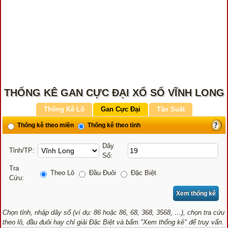
THỐNG KÊ GAN CỰC ĐẠI XỔ SỐ VĨNH LONG
Thống Kê Lô
Gan Cực Đại
Tần Suất
Thống kê theo miền
Thống kê theo tỉnh
Dãy
Tỉnh/TP:
Số:
Tra
Theo Lô
Đầu Đuôi
Đặc Biệt
Cứu:
Chọn tỉnh, nhập dãy số (ví dụ: 86 hoặc 86, 68, 368, 3568, …), chọn tra cứu
theo lô, đầu đuôi hay chỉ giải Đặc Biệt và bấm "Xem thống kê" để truy vấn.