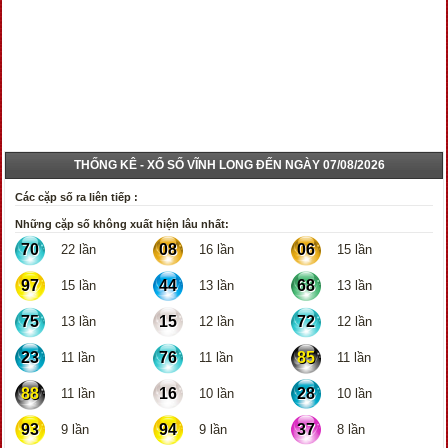
THỐNG KÊ - XỔ SỐ VĨNH LONG ĐẾN NGÀY 07/08/2026
Các cặp số ra liên tiếp :
Những cặp số không xuất hiện lâu nhất:
70
08
06
22 lần
16 lần
15 lần
97
44
68
15 lần
13 lần
13 lần
75
15
72
13 lần
12 lần
12 lần
23
76
85
11 lần
11 lần
11 lần
88
16
28
11 lần
10 lần
10 lần
93
94
37
9 lần
9 lần
8 lần