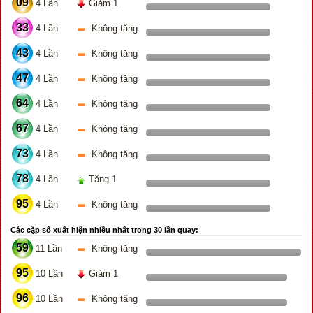
09
4 Lần
Giảm 1
33
4 Lần
Không tăng
43
4 Lần
Không tăng
47
4 Lần
Không tăng
64
4 Lần
Không tăng
67
4 Lần
Không tăng
73
4 Lần
Không tăng
78
4 Lần
Tăng 1
95
4 Lần
Không tăng
Các cặp số xuất hiện nhiều nhất trong 30 lần quay:
59
11 Lần
Không tăng
95
10 Lần
Giảm 1
96
10 Lần
Không tăng