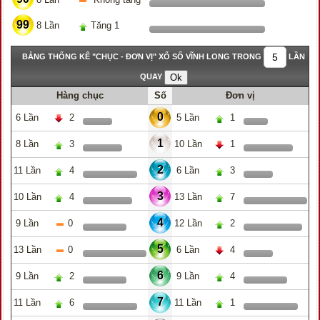
99
8 Lần
Tăng 1
BẢNG THỐNG KÊ "CHỤC - ĐƠN VỊ" XỔ SỐ VĨNH LONG TRONG
LẦN
QUAY
Hàng chục
Số
Đơn vị
0
6 Lần
2
5 Lần
1
1
8 Lần
3
10 Lần
1
2
11 Lần
4
6 Lần
3
3
10 Lần
4
13 Lần
7
4
9 Lần
0
12 Lần
2
5
13 Lần
0
6 Lần
4
6
9 Lần
2
9 Lần
4
7
11 Lần
6
11 Lần
1