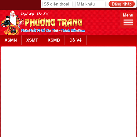
Menu
XSMN
XSMT
XSMB
Dò Vé