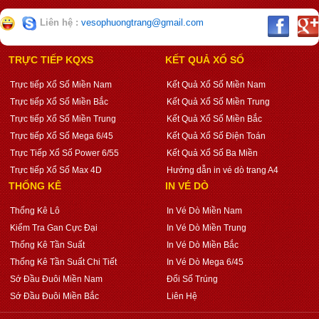
Liên hệ :
vesophuongtrang@gmail.com
TRỰC TIẾP KQXS
KẾT QUẢ XỔ SỐ
Trực tiếp Xổ Số Miền Nam
Kết Quả Xổ Số Miền Nam
Trực tiếp Xổ Số Miền Bắc
Kết Quả Xổ Số Miền Trung
Trực tiếp Xổ Số Miền Trung
Kết Quả Xổ Số Miền Bắc
Trực tiếp Xổ Số Mega 6/45
Kết Quả Xổ Số Điện Toán
Trực Tiếp Xổ Số Power 6/55
Kết Quả Xổ Số Ba Miền
Trực tiếp Xổ Số Max 4D
Hướng dẫn in vé dò trang A4
THỐNG KÊ
IN VÉ DÒ
Thống Kê Lô
In Vé Dò Miền Nam
Kiểm Tra Gan Cực Đại
In Vé Dò Miền Trung
Thống Kê Tần Suất
In Vé Dò Miền Bắc
Thống Kê Tần Suất Chi Tiết
In Vé Dò Mega 6/45
Sớ Đầu Đuôi Miền Nam
Đổi Số Trúng
Sớ Đầu Đuôi Miền Bắc
Liên Hệ