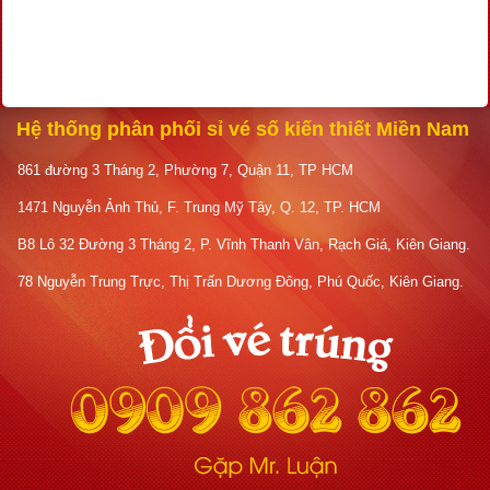
Hệ thống phân phối sỉ vé số kiến thiết Miền Nam
861 đường 3 Tháng 2, Phường 7, Quận 11, TP HCM
1471 Nguyễn Ảnh Thủ, F. Trung Mỹ Tây, Q. 12, TP. HCM
B8 Lô 32 Đường 3 Tháng 2, P. Vĩnh Thanh Vân, Rạch Giá, Kiên Giang.
78 Nguyễn Trung Trực, Thị Trấn Dương Đông, Phú Quốc, Kiên Giang.