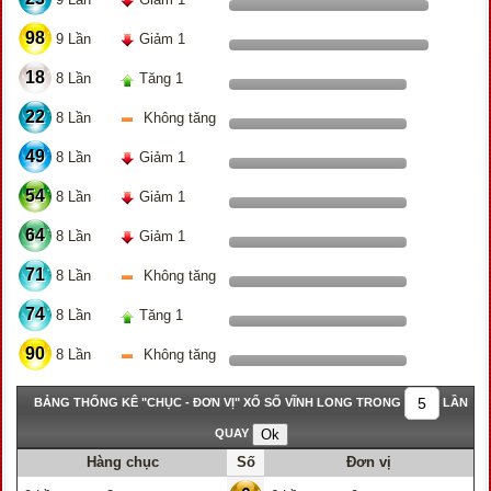
98
9 Lần
Giảm 1
18
8 Lần
Tăng 1
22
8 Lần
Không tăng
49
8 Lần
Giảm 1
54
8 Lần
Giảm 1
64
8 Lần
Giảm 1
71
8 Lần
Không tăng
74
8 Lần
Tăng 1
90
8 Lần
Không tăng
BẢNG THỐNG KÊ "CHỤC - ĐƠN VỊ" XỔ SỐ VĨNH LONG TRONG
LẦN
QUAY
Hàng chục
Số
Đơn vị