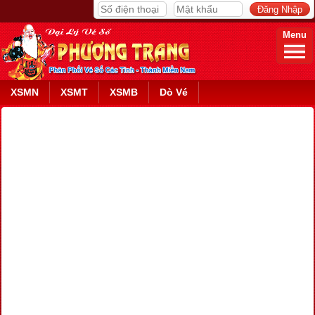
Menu
XSMN
XSMT
XSMB
Dò Vé