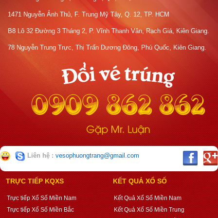
1471 Nguyễn Ảnh Thủ, F. Trung Mỹ Tây, Q. 12, TP. HCM
B8 Lô 32 Đường 3 Tháng 2, P. Vĩnh Thanh Vân, Rạch Giá, Kiên Giang.
78 Nguyễn Trung Trực, Thị Trấn Dương Đông, Phú Quốc, Kiên Giang.
Liên hệ :
vesophuongtrang@gmail.com
TRỰC TIẾP KQXS
KẾT QUẢ XỔ SỐ
Trực tiếp Xổ Số Miền Nam
Kết Quả Xổ Số Miền Nam
Trực tiếp Xổ Số Miền Bắc
Kết Quả Xổ Số Miền Trung