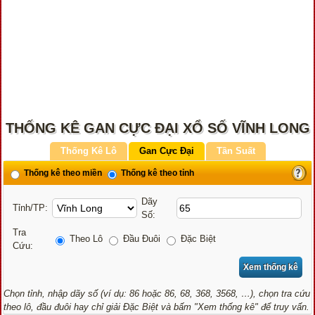
THỐNG KÊ GAN CỰC ĐẠI XỔ SỐ VĨNH LONG
Thống Kê Lô
Gan Cực Đại
Tần Suất
Thống kê theo miền
Thống kê theo tỉnh
Dãy
Tỉnh/TP:
Số:
Tra
Theo Lô
Đầu Đuôi
Đặc Biệt
Cứu:
Chọn tỉnh, nhập dãy số (ví dụ: 86 hoặc 86, 68, 368, 3568, …), chọn tra cứu
theo lô, đầu đuôi hay chỉ giải Đặc Biệt và bấm "Xem thống kê" để truy vấn.