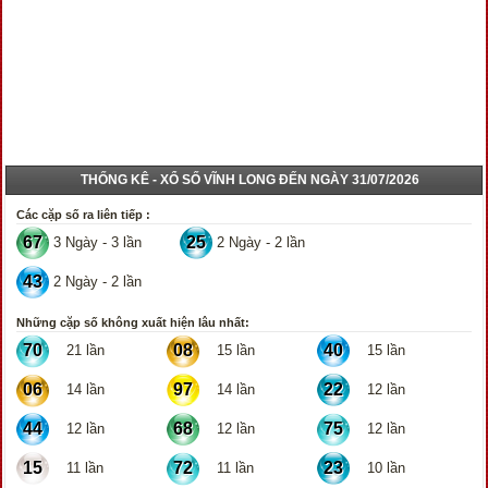
THỐNG KÊ - XỔ SỐ VĨNH LONG ĐẾN NGÀY 31/07/2026
Các cặp số ra liên tiếp :
67
25
3 Ngày - 3 lần
2 Ngày - 2 lần
43
2 Ngày - 2 lần
Những cặp số không xuất hiện lâu nhất:
70
08
40
21 lần
15 lần
15 lần
06
97
22
14 lần
14 lần
12 lần
44
68
75
12 lần
12 lần
12 lần
15
72
23
11 lần
11 lần
10 lần