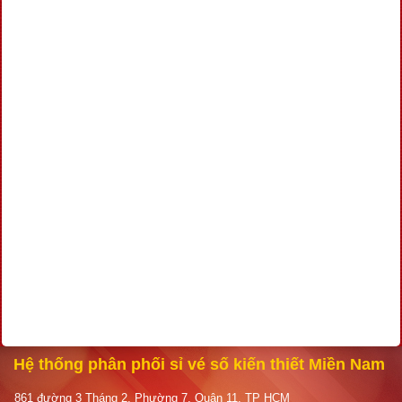
Hệ thống phân phối sỉ vé số kiến thiết Miền Nam
861 đường 3 Tháng 2, Phường 7, Quận 11, TP HCM