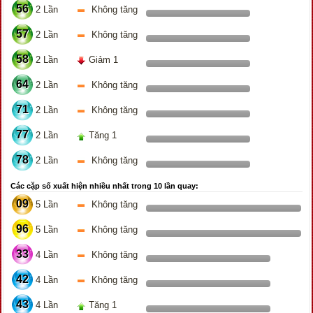
56
2 Lần
Không tăng
57
2 Lần
Không tăng
58
2 Lần
Giảm 1
64
2 Lần
Không tăng
71
2 Lần
Không tăng
77
2 Lần
Tăng 1
78
2 Lần
Không tăng
Các cặp số xuất hiện nhiều nhất trong 10 lần quay:
09
5 Lần
Không tăng
96
5 Lần
Không tăng
33
4 Lần
Không tăng
42
4 Lần
Không tăng
43
4 Lần
Tăng 1