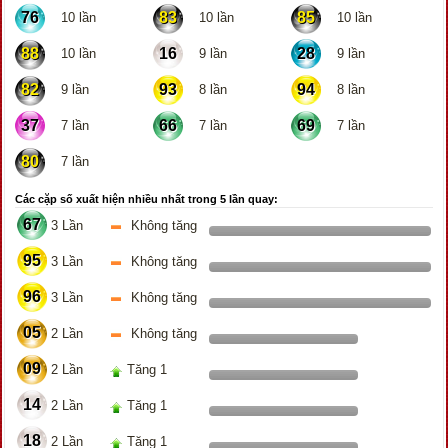
76
83
85
10 lần
10 lần
10 lần
88
16
28
10 lần
9 lần
9 lần
82
93
94
9 lần
8 lần
8 lần
37
66
69
7 lần
7 lần
7 lần
80
7 lần
Các cặp số xuất hiện nhiều nhất trong 5 lần quay:
67
3 Lần
Không tăng
95
3 Lần
Không tăng
96
3 Lần
Không tăng
05
2 Lần
Không tăng
09
2 Lần
Tăng 1
14
2 Lần
Tăng 1
18
2 Lần
Tăng 1