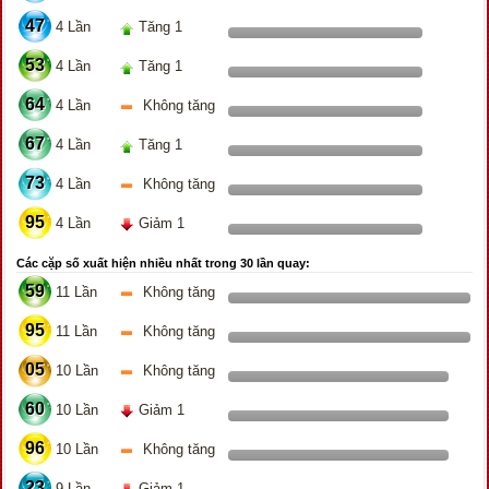
47
4 Lần
Tăng 1
53
4 Lần
Tăng 1
64
4 Lần
Không tăng
67
4 Lần
Tăng 1
73
4 Lần
Không tăng
95
4 Lần
Giảm 1
Các cặp số xuất hiện nhiều nhất trong 30 lần quay:
59
11 Lần
Không tăng
95
11 Lần
Không tăng
05
10 Lần
Không tăng
60
10 Lần
Giảm 1
96
10 Lần
Không tăng
23
9 Lần
Giảm 1