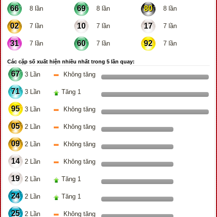
66
69
80
8 lần
8 lần
8 lần
02
10
17
7 lần
7 lần
7 lần
31
60
92
7 lần
7 lần
7 lần
Các cặp số xuất hiện nhiều nhất trong 5 lần quay:
67
3 Lần
Không tăng
71
3 Lần
Tăng 1
95
3 Lần
Không tăng
05
2 Lần
Không tăng
09
2 Lần
Không tăng
14
2 Lần
Không tăng
19
2 Lần
Tăng 1
24
2 Lần
Tăng 1
25
2 Lần
Không tăng