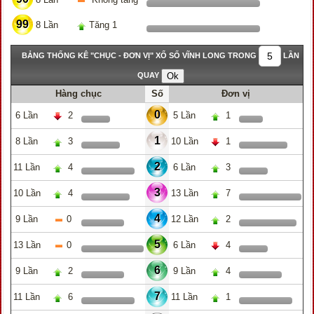
99
8 Lần
Tăng 1
BẢNG THỐNG KÊ "CHỤC - ĐƠN VỊ" XỔ SỐ VĨNH LONG TRONG
LẦN
QUAY
Hàng chục
Số
Đơn vị
0
6 Lần
2
5 Lần
1
1
8 Lần
3
10 Lần
1
2
11 Lần
4
6 Lần
3
3
10 Lần
4
13 Lần
7
4
9 Lần
0
12 Lần
2
5
13 Lần
0
6 Lần
4
6
9 Lần
2
9 Lần
4
7
11 Lần
6
11 Lần
1