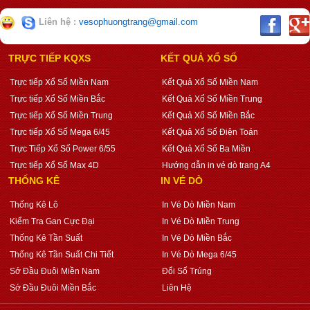
Liên hệ :
vesophuongtrang@gmail.com
TRỰC TIẾP KQXS
KẾT QUẢ XỔ SỐ
Trực tiếp Xổ Số Miền Nam
Kết Quả Xổ Số Miền Nam
Trực tiếp Xổ Số Miền Bắc
Kết Quả Xổ Số Miền Trung
Trực tiếp Xổ Số Miền Trung
Kết Quả Xổ Số Miền Bắc
Trực tiếp Xổ Số Mega 6/45
Kết Quả Xổ Số Điện Toán
Trực Tiếp Xổ Số Power 6/55
Kết Quả Xổ Số Ba Miền
Trực tiếp Xổ Số Max 4D
Hướng dẫn in vé dò trang A4
THỐNG KÊ
IN VÉ DÒ
Thống Kê Lô
In Vé Dò Miền Nam
Kiểm Tra Gan Cực Đại
In Vé Dò Miền Trung
Thống Kê Tần Suất
In Vé Dò Miền Bắc
Thống Kê Tần Suất Chi Tiết
In Vé Dò Mega 6/45
Sớ Đầu Đuôi Miền Nam
Đổi Số Trúng
Sớ Đầu Đuôi Miền Bắc
Liên Hệ