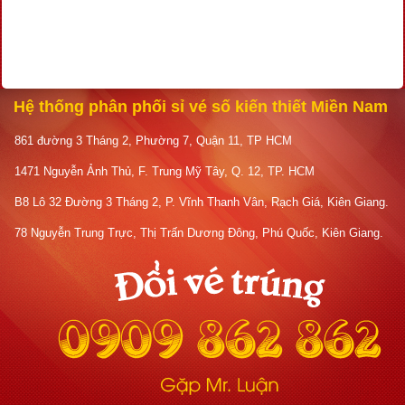
Hệ thống phân phối sỉ vé số kiến thiết Miền Nam
861 đường 3 Tháng 2, Phường 7, Quận 11, TP HCM
1471 Nguyễn Ảnh Thủ, F. Trung Mỹ Tây, Q. 12, TP. HCM
B8 Lô 32 Đường 3 Tháng 2, P. Vĩnh Thanh Vân, Rạch Giá, Kiên Giang.
78 Nguyễn Trung Trực, Thị Trấn Dương Đông, Phú Quốc, Kiên Giang.