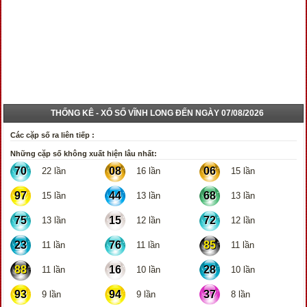
THỐNG KÊ - XỔ SỐ VĨNH LONG ĐẾN NGÀY 07/08/2026
Các cặp số ra liên tiếp :
Những cặp số không xuất hiện lâu nhất:
70
08
06
22 lần
16 lần
15 lần
97
44
68
15 lần
13 lần
13 lần
75
15
72
13 lần
12 lần
12 lần
23
76
85
11 lần
11 lần
11 lần
88
16
28
11 lần
10 lần
10 lần
93
94
37
9 lần
9 lần
8 lần