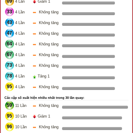
09
4 Lần
Giảm 1
33
4 Lần
Không tăng
43
4 Lần
Không tăng
47
4 Lần
Không tăng
64
4 Lần
Không tăng
67
4 Lần
Không tăng
73
4 Lần
Không tăng
78
4 Lần
Tăng 1
95
4 Lần
Không tăng
Các cặp số xuất hiện nhiều nhất trong 30 lần quay:
59
11 Lần
Không tăng
95
10 Lần
Giảm 1
96
10 Lần
Không tăng