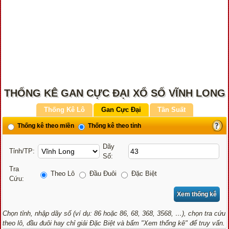
THỐNG KÊ GAN CỰC ĐẠI XỔ SỐ VĨNH LONG
Thống Kê Lô
Gan Cực Đại
Tần Suất
Thống kê theo miền
Thống kê theo tỉnh
Dãy
Tỉnh/TP:
Số:
Tra
Theo Lô
Đầu Đuôi
Đặc Biệt
Cứu:
Chọn tỉnh, nhập dãy số (ví dụ: 86 hoặc 86, 68, 368, 3568, …), chọn tra cứu
theo lô, đầu đuôi hay chỉ giải Đặc Biệt và bấm "Xem thống kê" để truy vấn.