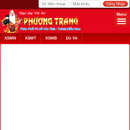
Menu
XSMN
XSMT
XSMB
Dò Vé