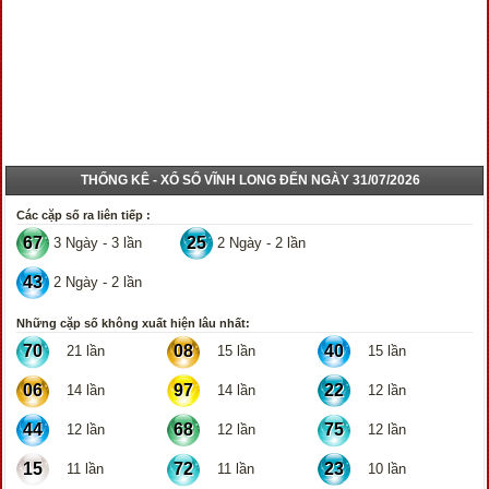
THỐNG KÊ - XỔ SỐ VĨNH LONG ĐẾN NGÀY 31/07/2026
Các cặp số ra liên tiếp :
67
25
3 Ngày - 3 lần
2 Ngày - 2 lần
43
2 Ngày - 2 lần
Những cặp số không xuất hiện lâu nhất:
70
08
40
21 lần
15 lần
15 lần
06
97
22
14 lần
14 lần
12 lần
44
68
75
12 lần
12 lần
12 lần
15
72
23
11 lần
11 lần
10 lần