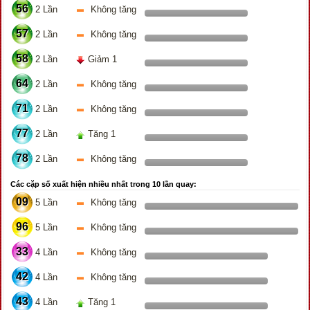
56
2 Lần
Không tăng
57
2 Lần
Không tăng
58
2 Lần
Giảm 1
64
2 Lần
Không tăng
71
2 Lần
Không tăng
77
2 Lần
Tăng 1
78
2 Lần
Không tăng
Các cặp số xuất hiện nhiều nhất trong 10 lần quay:
09
5 Lần
Không tăng
96
5 Lần
Không tăng
33
4 Lần
Không tăng
42
4 Lần
Không tăng
43
4 Lần
Tăng 1