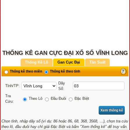
THỐNG KÊ GAN CỰC ĐẠI XỔ SỐ VĨNH LONG
Thống Kê Lô
Gan Cực Đại
Tần Suất
Thống kê theo miền
Thống kê theo tỉnh
Dãy
Tỉnh/TP:
Số:
Tra
Theo Lô
Đầu Đuôi
Đặc Biệt
Cứu:
Chọn tỉnh, nhập dãy số (ví dụ: 86 hoặc 86, 68, 368, 3568, …), chọn tra cứu
theo lô, đầu đuôi hay chỉ giải Đặc Biệt và bấm "Xem thống kê" để truy vấn.