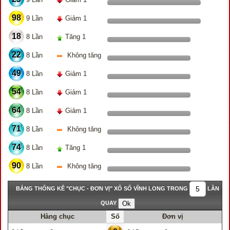
98
9 Lần
Giảm 1
18
8 Lần
Tăng 1
22
8 Lần
Không tăng
49
8 Lần
Giảm 1
54
8 Lần
Giảm 1
64
8 Lần
Giảm 1
71
8 Lần
Không tăng
74
8 Lần
Tăng 1
90
8 Lần
Không tăng
BẢNG THỐNG KÊ "CHỤC - ĐƠN VỊ" XỔ SỐ VĨNH LONG TRONG
LẦN
QUAY
Hàng chục
Số
Đơn vị