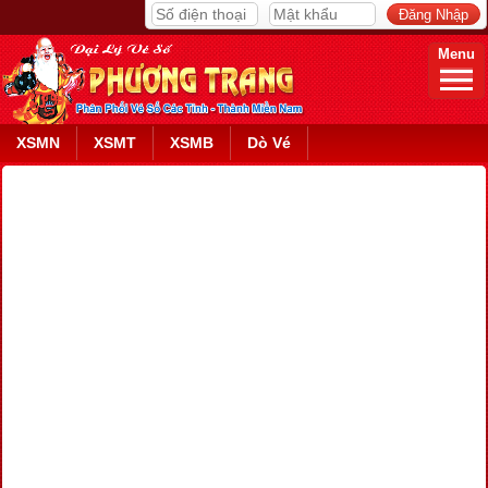
Menu
XSMN
XSMT
XSMB
Dò Vé