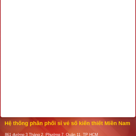
Hệ thống phân phối sỉ vé số kiến thiết Miền Nam
861 đường 3 Tháng 2, Phường 7, Quận 11, TP HCM