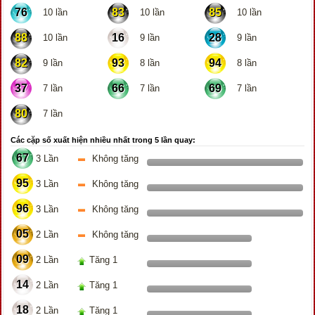
76
83
85
10 lần
10 lần
10 lần
88
16
28
10 lần
9 lần
9 lần
82
93
94
9 lần
8 lần
8 lần
37
66
69
7 lần
7 lần
7 lần
80
7 lần
Các cặp số xuất hiện nhiều nhất trong 5 lần quay:
67
3 Lần
Không tăng
95
3 Lần
Không tăng
96
3 Lần
Không tăng
05
2 Lần
Không tăng
09
2 Lần
Tăng 1
14
2 Lần
Tăng 1
18
2 Lần
Tăng 1