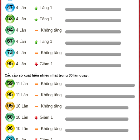
47
4 Lần
Tăng 1
53
4 Lần
Tăng 1
64
4 Lần
Không tăng
67
4 Lần
Tăng 1
73
4 Lần
Không tăng
95
4 Lần
Giảm 1
Các cặp số xuất hiện nhiều nhất trong 30 lần quay:
59
11 Lần
Không tăng
95
11 Lần
Không tăng
05
10 Lần
Không tăng
60
10 Lần
Giảm 1
96
10 Lần
Không tăng
23
9 Lần
Giảm 1