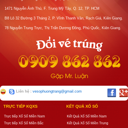
1471 Nguyễn Ảnh Thủ, F. Trung Mỹ Tây, Q. 12, TP. HCM
B8 Lô 32 Đường 3 Tháng 2, P. Vĩnh Thanh Vân, Rạch Giá, Kiên Giang.
78 Nguyễn Trung Trực, Thị Trấn Dương Đông, Phú Quốc, Kiên Giang.
Liên hệ :
vesophuongtrang@gmail.com
TRỰC TIẾP KQXS
KẾT QUẢ XỔ SỐ
Trực tiếp Xổ Số Miền Nam
Kết Quả Xổ Số Miền Nam
Trực tiếp Xổ Số Miền Bắc
Kết Quả Xổ Số Miền Trung