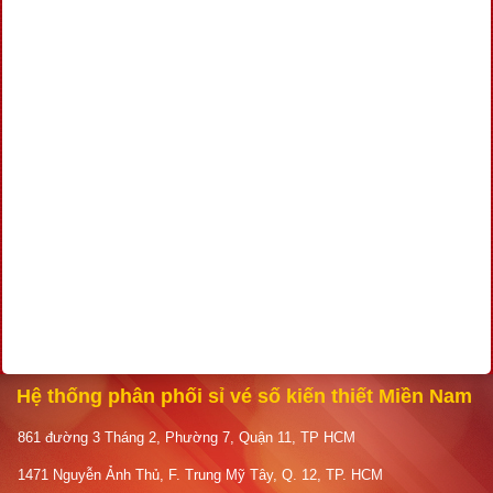
Hệ thống phân phối sỉ vé số kiến thiết Miền Nam
861 đường 3 Tháng 2, Phường 7, Quận 11, TP HCM
1471 Nguyễn Ảnh Thủ, F. Trung Mỹ Tây, Q. 12, TP. HCM