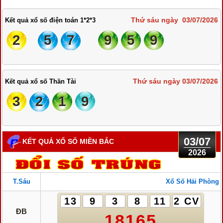
Thứ sáu ngày 03/07/2026
Kết quả xổ số điện toán 1*2*3
2
5
7
9
5
9
Thứ sáu ngày 03/07/2026
Kết quả xổ số Thần Tài
3
2
1
9
03/07
KẾT QUẢ XỔ SỐ MIỀN BẮC
2026
T.Sáu
Xổ Số Hải Phòng
13
9
3
8
11
2 CV
ĐB
18165