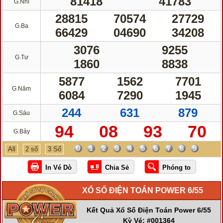
81418
41783
G.Nhì
28815
70574
27729
G.Ba
66429
04690
34208
3076
9255
G.Tư
1860
8838
5877
1562
7701
G.Năm
6084
7290
1945
244
631
879
G.Sáu
94
08
93
70
G.Bảy
0
1
2
3
4
5
6
7
8
9
All
2 số
3 Số
XỔ SỐ ĐIỆN TOÁN POWER 6/55
Kết Quả Xổ Số Điện Toán Power 6/55
Kỳ Vé: #001364