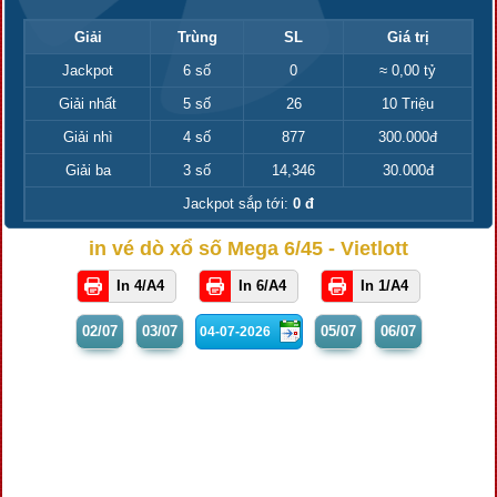
Giải
Trùng
SL
Giá trị
Jackpot
6 số
0
≈ 0,00 tỷ
Giải nhất
5 số
26
10 Triệu
Giải nhì
4 số
877
300.000đ
Giải ba
3 số
14,346
30.000đ
Jackpot sắp tới:
0 đ
in vé dò xổ số Mega 6/45 - Vietlott
In 4/A4
In 6/A4
In 1/A4
02/07
03/07
05/07
06/07