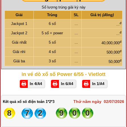
Số lượng trúng giải kỳ này
Giải
Trùng
SL
Giá trị
(đồng)
đ
Jackpot 1
6 số
...
...
đ
Jackpot 2
5 số + power
...
...
đ
Giải nhất
5 số
...
40,000,000
đ
Giải nhì
4 số
...
500,000
đ
Giải ba
3 số
...
50,000
in vé dò xổ số Power 6/55 - Vietlott
In 4/A4
In 6/A4
In 1/A4
Thứ năm ngày 02/07/2026
Kết quả xổ số điện toán 1*2*3
8
7
2
9
0
0