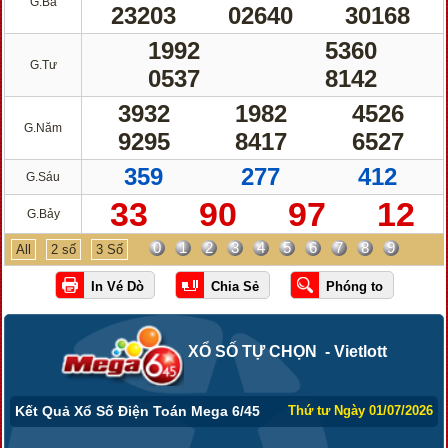
G.Ba
23203
02640
30168
1992
5360
G.Tư
0537
8142
3932
1982
4526
G.Năm
9295
8417
6527
359
277
412
G.Sáu
33
90
97
12
G.Bảy
0
1
2
3
4
5
6
7
8
9
All
2 số
3 Số
XỔ SỐ TỰ CHỌN - Vietlott
Kết Quả Xổ Số Điện Toán Mega 6/45
Thứ tư Ngày 01/07/2026