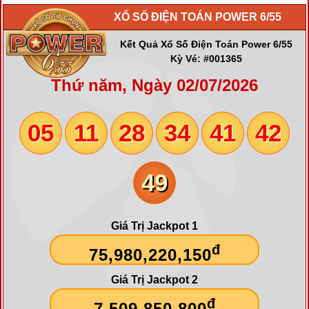
XỔ SỐ ĐIỆN TOÁN POWER 6/55
Kết Quả Xổ Số Điện Toán Power 6/55
Kỳ Vé: #001365
Thứ năm, Ngày 02/07/2026
05
11
28
34
41
42
49
Giá Trị Jackpot 1
đ
75,980,220,150
Giá Trị Jackpot 2
đ
7,509,850,800