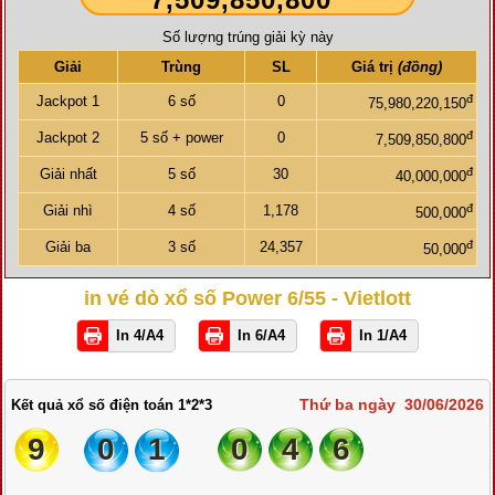
Số lượng trúng giải kỳ này
Giải
Trùng
SL
Giá trị
(đồng)
đ
Jackpot 1
6 số
0
75,980,220,150
đ
Jackpot 2
5 số + power
0
7,509,850,800
đ
Giải nhất
5 số
30
40,000,000
đ
Giải nhì
4 số
1,178
500,000
đ
Giải ba
3 số
24,357
50,000
in vé dò xổ số Power 6/55 - Vietlott
In 4/A4
In 6/A4
In 1/A4
Thứ ba ngày 30/06/2026
Kết quả xổ số điện toán 1*2*3
9
0
1
0
4
6