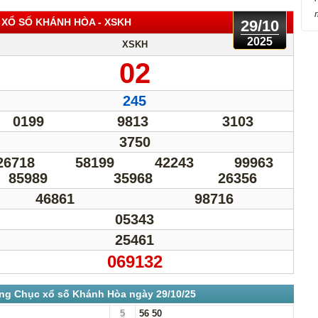
 XỔ SỐ KHÁNH HÒA
- XSKH
29/10
2025
XSKH
02
245
0199
9813
3103
3750
26718
58199
42243
99963
85989
35968
26356
46861
98716
05343
25461
069132
ng Chục xổ số Khánh Hòa ngày 29/10/25
5
56
50