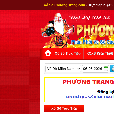
Xổ Số Phương Trang.com
- Trực tiếp KQXS
Xổ Số Trực Tiếp
KQXS Kiến Thiết
Xổ Số Trực Tiếp