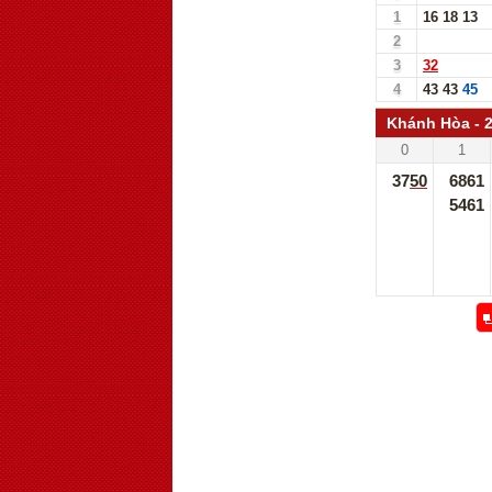
1
16
18
13
2
3
32
4
43
43
45
Khánh Hòa - 2
0
1
3750
6861
5461