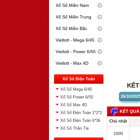
Xổ Số Miền Nam
Xổ Số Miền Trung
Xổ Số Miền Bắc
Vietlott - Mega 6/45
Vietlott - Power 6/55
Vietlott - Max 4D
Xổ Số Điện Toán
KẾT
Xổ Số Mega 6/45
26/10
/202
Xổ Số Power 6/55
Xổ Số Max 4D
KẾT QUẢ
Xổ Số Điện Toán 1*2*3
Xổ Số Điện Toán 6*36
Chủ nhật
Xổ Số Thần Tài
100N