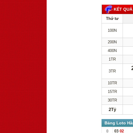
KẾT QUẢ
Thứ tư
100N
200N
400N
1TR
3TR
10TR
15TR
30TR
2Tỷ
Bảng Loto Hà
0
03
02