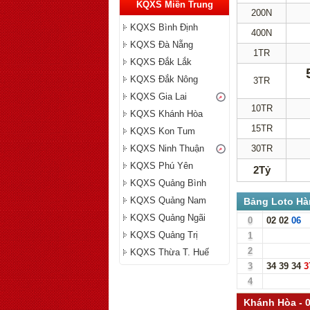
KQXS Miền Trung
200N
KQXS Bình Định
400N
KQXS Đà Nẵng
1TR
KQXS Đắk Lắk
KQXS Đắk Nông
3TR
KQXS Gia Lai
10TR
KQXS Khánh Hòa
15TR
KQXS Kon Tum
KQXS Ninh Thuận
30TR
KQXS Phú Yên
2Tỷ
KQXS Quảng Bình
KQXS Quảng Nam
Bảng Loto Hà
KQXS Quảng Ngãi
0
02
02
06
KQXS Quảng Trị
1
2
KQXS Thừa T. Huế
3
34
39
34
3
4
Khánh Hòa - 0