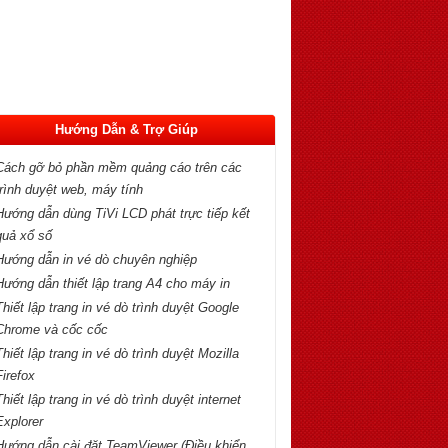
Hướng Dẫn & Trợ Giúp
Cách gỡ bỏ phần mềm quảng cáo trên các
trình duyệt web, máy tính
Hướng dẫn dùng TiVi LCD phát trực tiếp kết
quả xổ số
Hướng dẫn in vé dò chuyên nghiệp
Hướng dẫn thiết lập trang A4 cho máy in
Thiết lập trang in vé dò trình duyệt Google
Chrome và cốc cốc
Thiết lập trang in vé dò trình duyệt Mozilla
Firefox
Thiết lập trang in vé dò trình duyệt internet
Explorer
Hướng dẫn cài đặt TeamViewer (Điều khiển