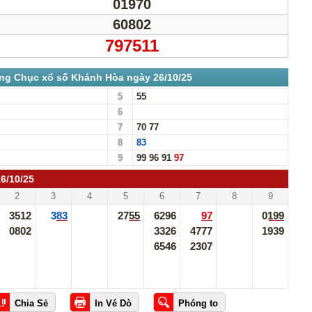
01970
60802
797511
ng Chục xổ số Khánh Hòa ngày 26/10/25
5
55
6
7
70
77
8
83
9
99
96
91
97
6/10/25
2
3
4
5
6
7
8
9
3512
383
2755
6296
97
0199
0802
3326
4777
1939
6546
2307