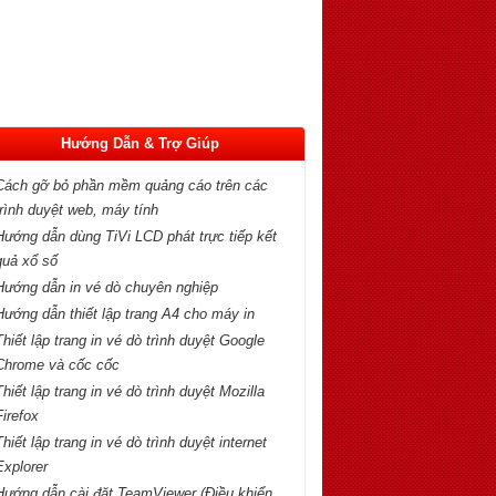
Hướng Dẫn & Trợ Giúp
Cách gỡ bỏ phần mềm quảng cáo trên các
trình duyệt web, máy tính
Hướng dẫn dùng TiVi LCD phát trực tiếp kết
quả xổ số
Hướng dẫn in vé dò chuyên nghiệp
Hướng dẫn thiết lập trang A4 cho máy in
Thiết lập trang in vé dò trình duyệt Google
Chrome và cốc cốc
Thiết lập trang in vé dò trình duyệt Mozilla
Firefox
Thiết lập trang in vé dò trình duyệt internet
Explorer
Hướng dẫn cài đặt TeamViewer (Điều khiển