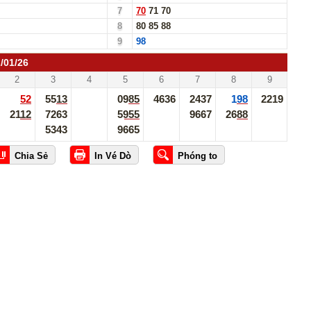
7
70
71
70
8
80
85
88
9
98
/01/26
2
3
4
5
6
7
8
9
52
5513
0985
4636
2437
198
2219
2112
7263
5955
9667
2688
5343
9665