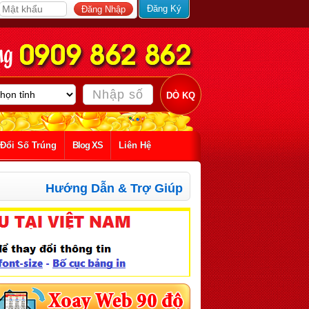
Đăng Ký
Đổi Số Trúng
Blog XS
Liên Hệ
Hướng Dẫn & Trợ Giúp