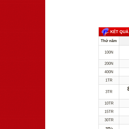
KẾT QUẢ
Thứ năm
100N
200N
400N
1TR
3TR
10TR
15TR
30TR
2Tỷ