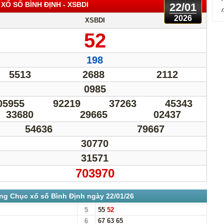
 XỔ SỐ BÌNH ĐỊNH
- XSBDI
22/01
2026
XSBDI
52
198
5513
2688
2112
0985
05955
92219
37263
45343
33680
29665
02437
54636
79667
30770
31571
703970
ng Chục xổ số Bình Định ngày 22/01/26
5
55
52
6
67
63
65