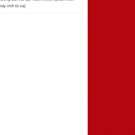
máy tính từ xa)