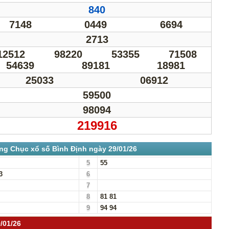
840
7148
0449
6694
2713
12512
98220
53355
71508
54639
89181
18981
25033
06912
59500
98094
219916
ng Chục xổ số Bình Định ngày 29/01/26
5
55
3
6
7
8
81
81
9
94
94
/01/26