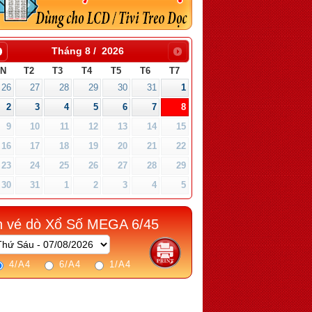
Tháng 8
/
2026
CN
T2
T3
T4
T5
T6
T7
26
27
28
29
30
31
1
2
3
4
5
6
7
8
9
10
11
12
13
14
15
16
17
18
19
20
21
22
23
24
25
26
27
28
29
30
31
1
2
3
4
5
n vé dò Xổ Số MEGA 6/45
4/A4
6/A4
1/A4