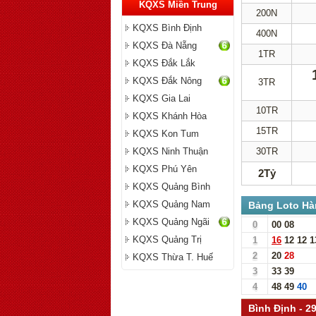
KQXS Miền Trung
200N
KQXS Bình Định
400N
KQXS Đà Nẵng
1TR
KQXS Đắk Lắk
KQXS Đắk Nông
3TR
KQXS Gia Lai
10TR
KQXS Khánh Hòa
15TR
KQXS Kon Tum
KQXS Ninh Thuận
30TR
KQXS Phú Yên
2Tỷ
KQXS Quảng Bình
KQXS Quảng Nam
Bảng Loto Hà
KQXS Quảng Ngãi
0
00
08
KQXS Quảng Trị
1
16
12
12
1
2
20
28
KQXS Thừa T. Huế
3
33
39
4
48
49
40
Bình Định - 29