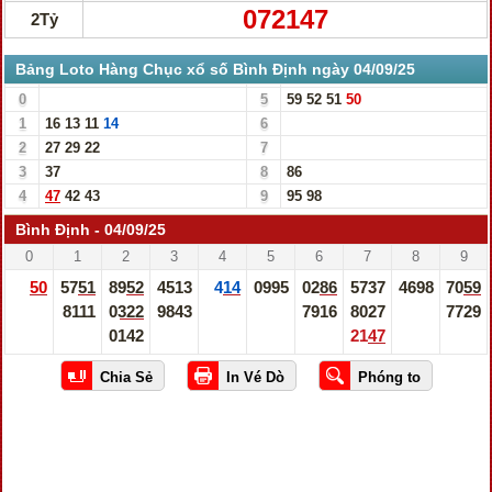
072147
2Tỷ
Bảng Loto Hàng Chục xổ số Bình Định ngày 04/09/25
0
5
59
52
51
50
1
16
13
11
14
6
2
27
29
22
7
3
37
8
86
4
47
42
43
9
95
98
Bình Định - 04/09/25
0
1
2
3
4
5
6
7
8
9
50
5751
8952
4513
414
0995
0286
5737
4698
7059
8111
0322
9843
7916
8027
7729
0142
2147