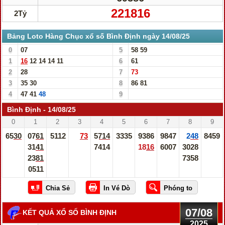
221816
2Tỷ
Bảng Loto Hàng Chục xổ số Bình Định ngày 14/08/25
0
07
5
58
59
1
16
12
14
14
11
6
61
2
28
7
73
3
35
30
8
86
81
4
47
41
48
9
Bình Định - 14/08/25
0
1
2
3
4
5
6
7
8
9
6530
0761
5112
73
5714
3335
9386
9847
248
8459
3141
7414
1816
6007
3028
2381
7358
0511
07/08
KẾT QUẢ XỔ SỐ BÌNH ĐỊNH
2025