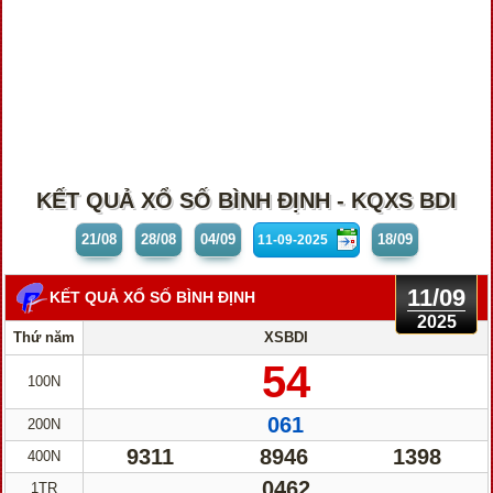
KẾT QUẢ XỔ SỐ BÌNH ĐỊNH - KQXS BDI
21/08
28/08
04/09
18/09
11/09
KẾT QUẢ XỔ SỐ BÌNH ĐỊNH
2025
Thứ năm
XSBDI
54
100N
061
200N
9311
8946
1398
400N
0462
1TR