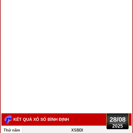
28/08
KẾT QUẢ XỔ SỐ BÌNH ĐỊNH
2025
Thứ năm
XSBDI