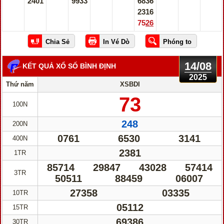
2401
9933
6836
2316
7526
14/08
KẾT QUẢ XỔ SỐ BÌNH ĐỊNH
2025
Thứ năm
XSBDI
73
100N
248
200N
0761
6530
3141
400N
2381
1TR
85714
29847
43028
57414
3TR
50511
88459
06007
27358
03335
10TR
05112
15TR
69386
30TR