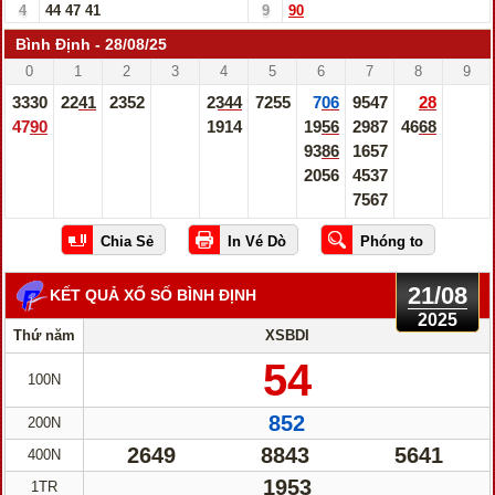
4
44
47
41
9
90
Bình Định - 28/08/25
0
1
2
3
4
5
6
7
8
9
3330
2241
2352
2344
7255
706
9547
28
4790
1914
1956
2987
4668
9386
1657
2056
4537
7567
21/08
KẾT QUẢ XỔ SỐ BÌNH ĐỊNH
2025
Thứ năm
XSBDI
54
100N
852
200N
2649
8843
5641
400N
1953
1TR