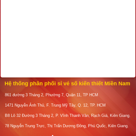
Hệ thống phân phối sỉ vé số kiến thiết Miền Nam
861 đường 3 Tháng 2, Phường 7, Quận 11, TP HCM
1471 Nguyễn Ảnh Thủ, F. Trung Mỹ Tây, Q. 12, TP. HCM
B8 Lô 32 Đường 3 Tháng 2, P. Vĩnh Thanh Vân, Rạch Giá, Kiên Giang.
78 Nguyễn Trung Trực, Thị Trấn Dương Đông, Phú Quốc, Kiên Giang.