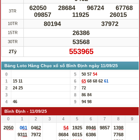
62050
28684
96724
67768
3TR
09857
11925
26015
80194
37972
10TR
26386
15TR
53568
30TR
553965
2Tỷ
Bảng Loto Hàng Chục xổ số Bình Định ngày 11/09/25
0
5
50
57
54
1
15
11
6
65
68
68
62
61
2
24
25
7
72
3
8
86
84
4
46
9
94
98
Bình Định - 11/09/25
0
1
2
3
4
5
6
7
8
9
2050
061
0462
54
1925
8946
9857
1398
9311
7972
8684
6015
6386
7768