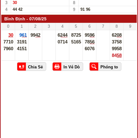
3
30
8
4
44
42
9
91
96
Bình Định - 07/08/25
0
1
2
3
4
5
6
7
8
9
30
961
9942
6244
8725
9596
6208
7710
3191
0714
5165
7856
3758
7960
4151
6076
9958
8458