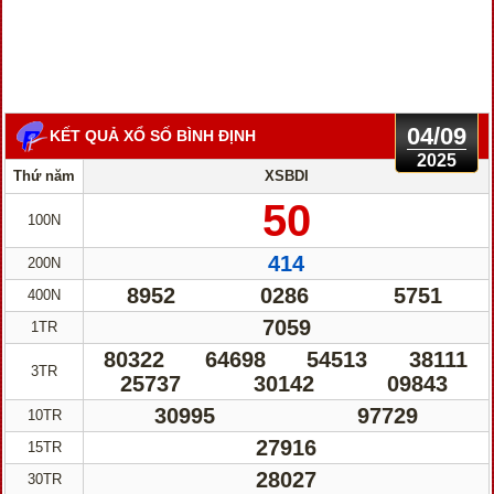
04/09
KẾT QUẢ XỔ SỐ BÌNH ĐỊNH
2025
Thứ năm
XSBDI
50
100N
414
200N
8952
0286
5751
400N
7059
1TR
80322
64698
54513
38111
3TR
25737
30142
09843
30995
97729
10TR
27916
15TR
28027
30TR