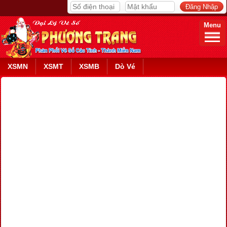
Menu
XSMN
XSMT
XSMB
Dò Vé