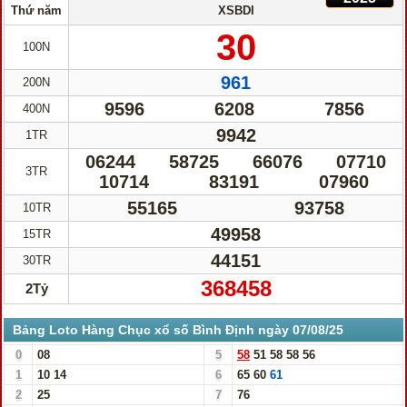
Thứ năm
XSBDI
30
100N
961
200N
9596
6208
7856
400N
9942
1TR
06244
58725
66076
07710
3TR
10714
83191
07960
55165
93758
10TR
49958
15TR
44151
30TR
368458
2Tỷ
Bảng Loto Hàng Chục xổ số Bình Định ngày 07/08/25
0
08
5
58
51
58
58
56
1
10
14
6
65
60
61
2
25
7
76