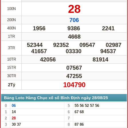
28
100N
706
200N
1956
9386
2241
400N
4668
1TR
52344
92352
09547
02987
3TR
41657
03330
94537
42056
81914
10TR
07567
15TR
47255
30TR
104790
2Tỷ
Bảng Loto Hàng Chục xổ số Bình Định ngày 28/08/25
0
06
5
55
56
52
57
56
1
14
6
67
68
2
28
7
3
30
37
8
87
86