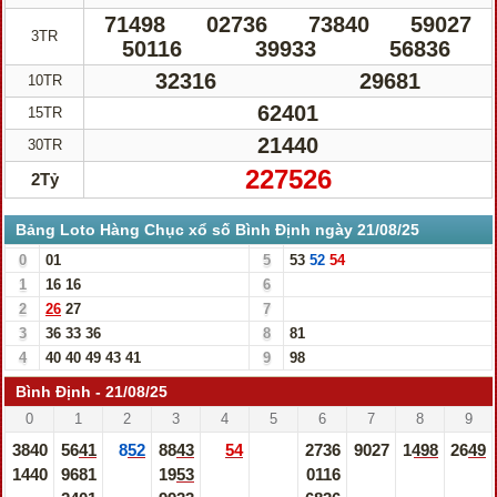
71498
02736
73840
59027
3TR
50116
39933
56836
32316
29681
10TR
62401
15TR
21440
30TR
227526
2Tỷ
Bảng Loto Hàng Chục xổ số Bình Định ngày 21/08/25
0
01
5
53
52
54
1
16
16
6
2
26
27
7
3
36
33
36
8
81
4
40
40
49
43
41
9
98
Bình Định - 21/08/25
0
1
2
3
4
5
6
7
8
9
3840
5641
852
8843
54
2736
9027
1498
2649
1440
9681
1953
0116