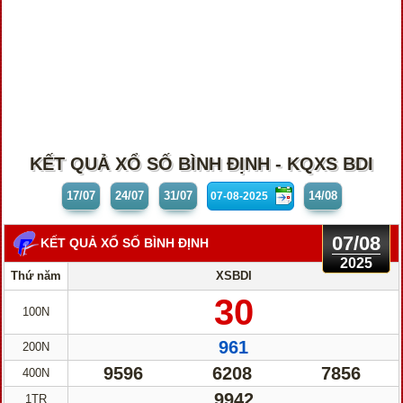
KẾT QUẢ XỔ SỐ BÌNH ĐỊNH - KQXS BDI
17/07
24/07
31/07
14/08
07/08
KẾT QUẢ XỔ SỐ BÌNH ĐỊNH
2025
Thứ năm
XSBDI
30
100N
961
200N
9596
6208
7856
400N
9942
1TR