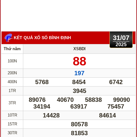
31/07
KẾT QUẢ XỔ SỐ BÌNH ĐỊNH
2025
Thứ năm
XSBDI
88
100N
197
200N
5768
8454
6742
400N
3945
1TR
89076
40670
58838
99090
3TR
34194
63917
75457
14428
84614
10TR
80578
15TR
81853
30TR