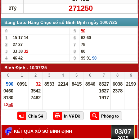
271250
2Tỷ
Bảng Loto Hàng Chục xổ số Bình Định ngày 10/07/25
0
5
50
1
15
17
14
6
62
60
2
27
27
7
78
3
33
38
32
8
80
4
46
42
9
99
91
90
Bình Định - 10/07/25
0
1
2
3
4
5
6
7
8
9
590
0991
32
8533
2214
8415
8946
8527
6038
2199
0460
3542
1627
2378
8180
7462
1917
1250
03/07
KẾT QUẢ XỔ SỐ BÌNH ĐỊNH
2025