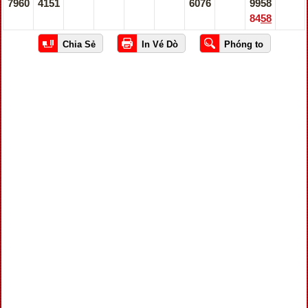
7960
4151
6076
9958
8458