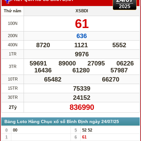
2025
Thứ năm
XSBDI
61
100N
636
200N
8720
1121
5552
400N
9976
1TR
59691
89000
27095
06226
3TR
16436
61280
57987
65482
66270
10TR
75339
15TR
24152
30TR
836990
2Tỷ
Bảng Loto Hàng Chục xổ số Bình Định ngày 24/07/25
0
00
5
52
52
1
6
61