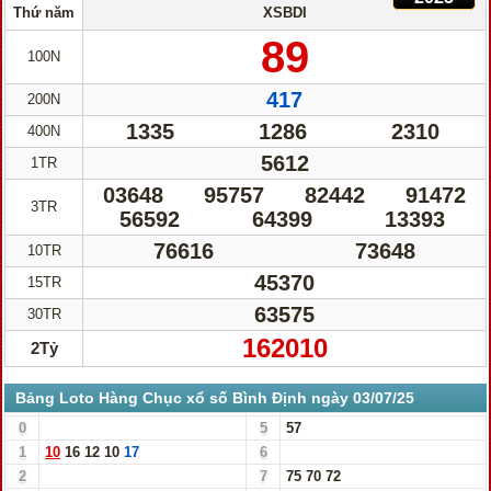
Thứ năm
XSBDI
89
100N
417
200N
1335
1286
2310
400N
5612
1TR
03648
95757
82442
91472
3TR
56592
64399
13393
76616
73648
10TR
45370
15TR
63575
30TR
162010
2Tỷ
Bảng Loto Hàng Chục xổ số Bình Định ngày 03/07/25
0
5
57
1
10
16
12
10
17
6
2
7
75
70
72