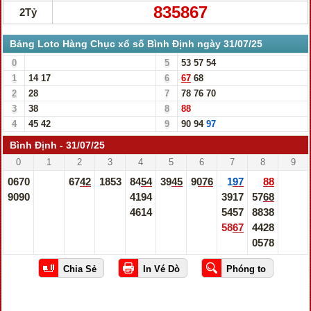
835867
2Tỷ
Bảng Loto Hàng Chục xổ số Bình Định ngày 31/07/25
0
5
53
57
54
1
14
17
6
67
68
2
28
7
78
76
70
3
38
8
88
4
45
42
9
90
94
97
Bình Định - 31/07/25
0
1
2
3
4
5
6
7
8
9
0670
6742
1853
8454
3945
9076
197
88
9090
4194
3917
5768
4614
5457
8838
5867
4428
0578