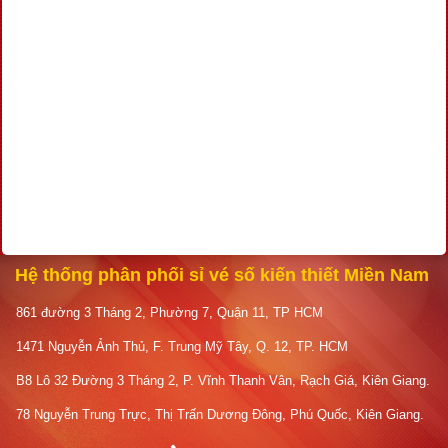
Hệ thống phân phối sỉ vé số kiến thiết Miền Nam
861 đường 3 Tháng 2, Phường 7, Quận 11, TP HCM
1471 Nguyễn Ảnh Thủ, F. Trung Mỹ Tây, Q. 12, TP. HCM
B8 Lô 32 Đường 3 Tháng 2, P. Vĩnh Thanh Vân, Rạch Giá, Kiên Giang.
78 Nguyễn Trung Trực, Thị Trấn Dương Đông, Phú Quốc, Kiên Giang.