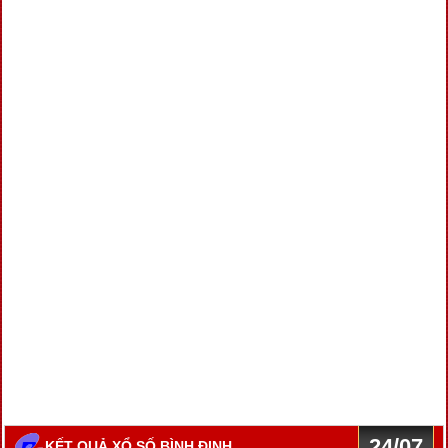
24/07
KẾT QUẢ XỔ SỐ BÌNH ĐỊNH