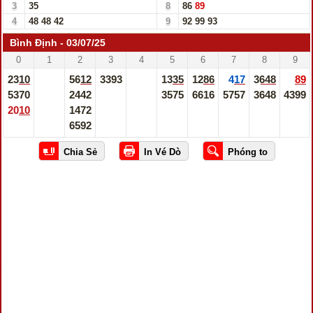
3
35
8
86
89
4
48
48
42
9
92
99
93
Bình Định - 03/07/25
0
1
2
3
4
5
6
7
8
9
2310
5612
3393
1335
1286
417
3648
89
5370
2442
3575
6616
5757
3648
4399
2010
1472
6592