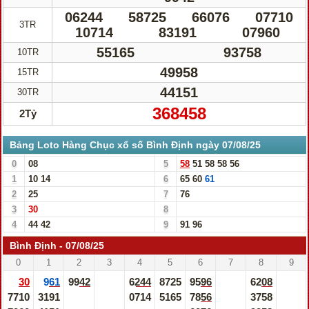
06244
58725
66076
07710
3TR
10714
83191
07960
55165
93758
10TR
49958
15TR
44151
30TR
368458
2Tỷ
Bảng Loto Hàng Chục xổ số Bình Định ngày 07/08/25
0
08
5
58
51
58
58
56
1
10
14
6
65
60
61
2
25
7
76
3
30
8
4
44
42
9
91
96
Bình Định - 07/08/25
0
1
2
3
4
5
6
7
8
9
30
961
9942
6244
8725
9596
6208
7710
3191
0714
5165
7856
3758