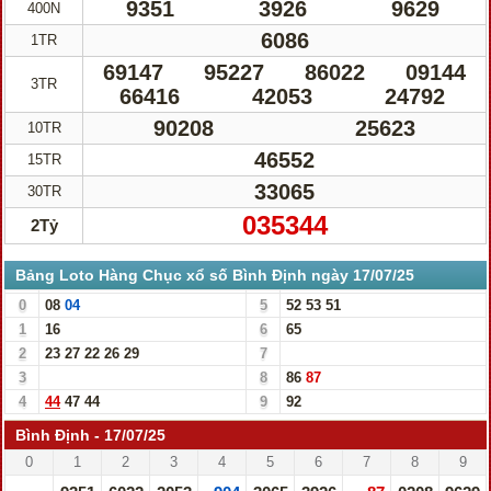
9351
3926
9629
400N
6086
1TR
69147
95227
86022
09144
3TR
66416
42053
24792
90208
25623
10TR
46552
15TR
33065
30TR
035344
2Tỷ
Bảng Loto Hàng Chục xổ số Bình Định ngày 17/07/25
0
08
04
5
52
53
51
1
16
6
65
2
23
27
22
26
29
7
3
8
86
87
4
44
47
44
9
92
Bình Định - 17/07/25
0
1
2
3
4
5
6
7
8
9