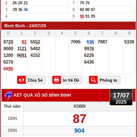
2
26
20
21
7
70
76
3
39
36
36
8
82
80
87
4
9
90
91
95
Bình Định - 24/07/25
0
1
2
3
4
5
6
7
8
9
8720
61
5552
7095
636
7987
5339
9000
1121
5482
9976
1280
9691
4152
6226
6270
6436
6990
17/07
KẾT QUẢ XỔ SỐ BÌNH ĐỊNH
2025
Thứ năm
XSBDI
87
100N
904
200N