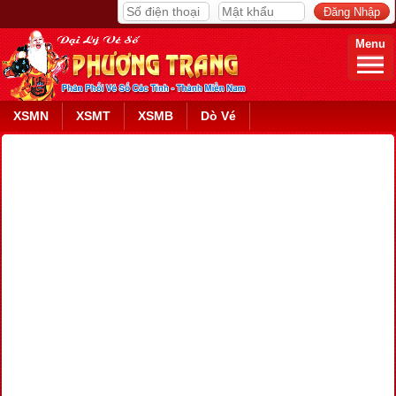
Menu
XSMN
XSMT
XSMB
Dò Vé