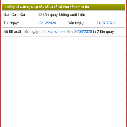
Thống kê Gan cực đại dãy số 98 xổ số Phú Yên (theo lô)
Gan Cực Đại:
30 Lần quay không xuất hiện.
Từ Ngày:
16/12/2024
Đến Ngày:
21/07/2025
Số 98 xuất hiện ngày cuối
20/07/2026
đến
03/08/2026
là 2 lần quay.