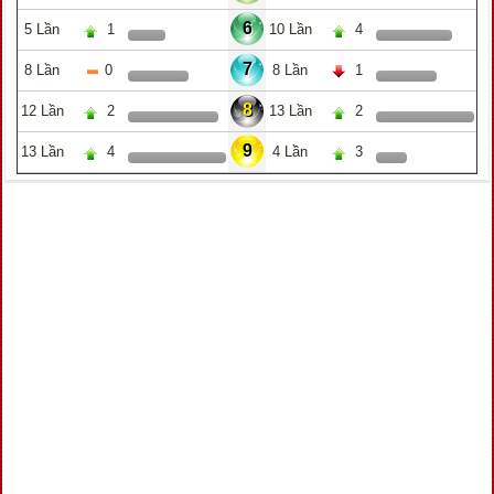
6
5 Lần
1
10 Lần
4
7
8 Lần
0
8 Lần
1
8
12 Lần
2
13 Lần
2
9
13 Lần
4
4 Lần
3