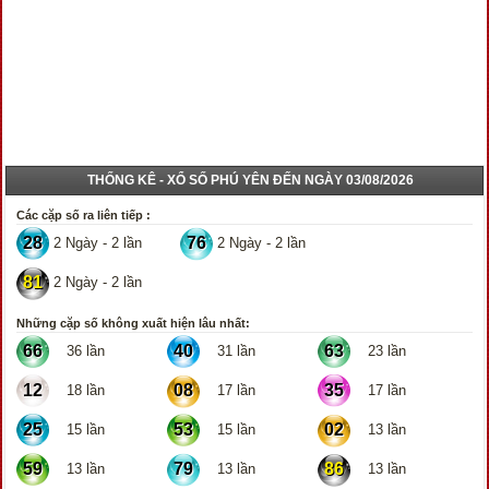
THỐNG KÊ - XỔ SỐ PHÚ YÊN ĐẾN NGÀY 03/08/2026
Các cặp số ra liên tiếp :
28
76
2 Ngày - 2 lần
2 Ngày - 2 lần
81
2 Ngày - 2 lần
Những cặp số không xuất hiện lâu nhất:
66
40
63
36 lần
31 lần
23 lần
12
08
35
18 lần
17 lần
17 lần
25
53
02
15 lần
15 lần
13 lần
59
79
86
13 lần
13 lần
13 lần