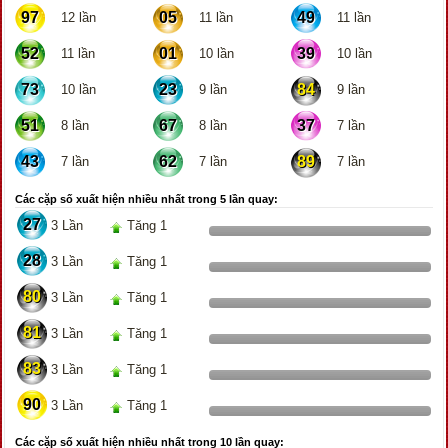
97
05
49
12 lần
11 lần
11 lần
52
01
39
11 lần
10 lần
10 lần
73
23
84
10 lần
9 lần
9 lần
51
67
37
8 lần
8 lần
7 lần
43
62
89
7 lần
7 lần
7 lần
Các cặp số xuất hiện nhiều nhất trong 5 lần quay:
27
3 Lần
Tăng 1
28
3 Lần
Tăng 1
80
3 Lần
Tăng 1
81
3 Lần
Tăng 1
83
3 Lần
Tăng 1
90
3 Lần
Tăng 1
Các cặp số xuất hiện nhiều nhất trong 10 lần quay: