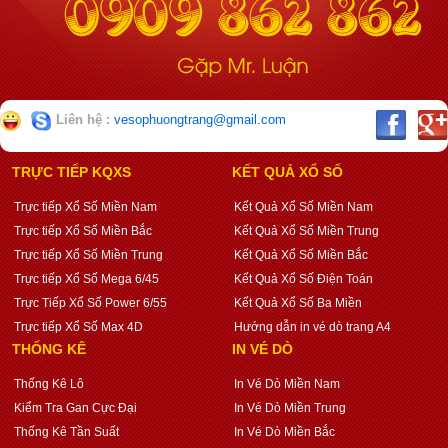
Liên hệ :
vesophuongtrang@gmail.com
TRỰC TIẾP KQXS
KẾT QUẢ XỔ SỐ
Trực tiếp Xổ Số Miền Nam
Kết Quả Xổ Số Miền Nam
Trực tiếp Xổ Số Miền Bắc
Kết Quả Xổ Số Miền Trung
Trực tiếp Xổ Số Miền Trung
Kết Quả Xổ Số Miền Bắc
Trực tiếp Xổ Số Mega 6/45
Kết Quả Xổ Số Điện Toán
Trực Tiếp Xổ Số Power 6/55
Kết Quả Xổ Số Ba Miền
Trực tiếp Xổ Số Max 4D
Hướng dẫn in vé dò trang A4
THỐNG KÊ
IN VÉ DÒ
Thống Kê Lô
In Vé Dò Miền Nam
Kiểm Tra Gan Cực Đại
In Vé Dò Miền Trung
Thống Kê Tần Suất
In Vé Dò Miền Bắc