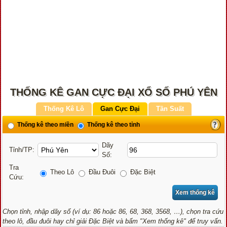
THỐNG KÊ GAN CỰC ĐẠI XỔ SỐ PHÚ YÊN
Thống Kê Lô
Gan Cực Đại
Tần Suất
Thống kê theo miền
Thống kê theo tỉnh
Dãy
Tỉnh/TP:
Số:
Tra
Theo Lô
Đầu Đuôi
Đặc Biệt
Cứu:
Chọn tỉnh, nhập dãy số (ví dụ: 86 hoặc 86, 68, 368, 3568, …), chọn tra cứu
theo lô, đầu đuôi hay chỉ giải Đặc Biệt và bấm "Xem thống kê" để truy vấn.