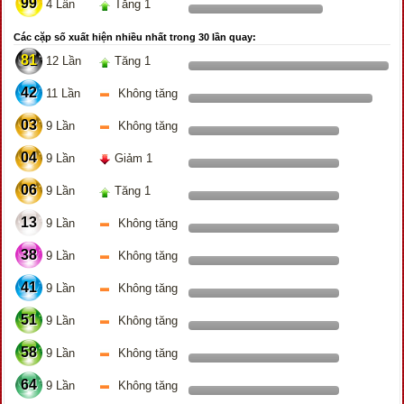
99
4 Lần
Tăng 1
Các cặp số xuất hiện nhiều nhất trong 30 lần quay:
81
12 Lần
Tăng 1
42
11 Lần
Không tăng
03
9 Lần
Không tăng
04
9 Lần
Giảm 1
06
9 Lần
Tăng 1
13
9 Lần
Không tăng
38
9 Lần
Không tăng
41
9 Lần
Không tăng
51
9 Lần
Không tăng
58
9 Lần
Không tăng
64
9 Lần
Không tăng