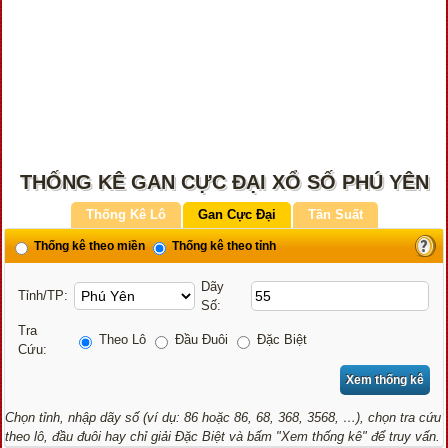
THỐNG KÊ GAN CỰC ĐẠI XỔ SỐ PHÚ YÊN
Thống Kê Lô
Gan Cực Đại
Tần Suất
Thống kê theo miền
Thống kê theo tỉnh
Dãy
Tỉnh/TP:
Số:
Tra
Theo Lô
Đầu Đuôi
Đặc Biệt
Cứu:
Chọn tỉnh, nhập dãy số (ví dụ: 86 hoặc 86, 68, 368, 3568, …), chọn tra cứu
theo lô, đầu đuôi hay chỉ giải Đặc Biệt và bấm "Xem thống kê" để truy vấn.