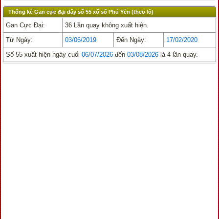
Thống kê Gan cực đại dãy số 55 xổ số Phú Yên (theo lô)
Gan Cực Đại:
36 Lần quay không xuất hiện.
Từ Ngày:
03/06/2019
Đến Ngày:
17/02/2020
Số 55 xuất hiện ngày cuối
06/07/2026
đến
03/08/2026
là 4 lần quay.