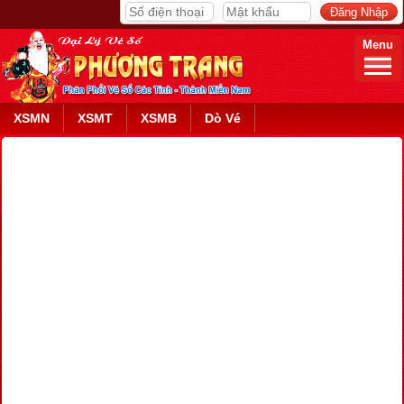
Menu
XSMN
XSMT
XSMB
Dò Vé