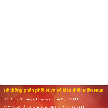
Hệ thống phân phối sỉ vé số kiến thiết Miền Nam
861 đường 3 Tháng 2, Phường 7, Quận 11, TP HCM
1471 Nguyễn Ảnh Thủ, F. Trung Mỹ Tây, Q. 12, TP. HCM