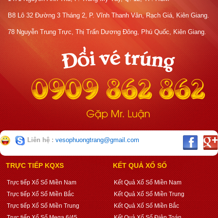
B8 Lô 32 Đường 3 Tháng 2, P. Vĩnh Thanh Vân, Rạch Giá, Kiên Giang.
78 Nguyễn Trung Trực, Thị Trấn Dương Đông, Phú Quốc, Kiên Giang.
Liên hệ :
vesophuongtrang@gmail.com
TRỰC TIẾP KQXS
KẾT QUẢ XỔ SỐ
Trực tiếp Xổ Số Miền Nam
Kết Quả Xổ Số Miền Nam
Trực tiếp Xổ Số Miền Bắc
Kết Quả Xổ Số Miền Trung
Trực tiếp Xổ Số Miền Trung
Kết Quả Xổ Số Miền Bắc
Trực tiếp Xổ Số Mega 6/45
Kết Quả Xổ Số Điện Toán