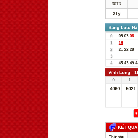
30TR
2Tỷ
Bảng Loto Hà
0
05
03
08
1
19
2
21
22
29
3
4
45
43
49
4
Vĩnh Long - 1
0
1
4060
5021
KẾT QUẢ
Thứ sáu