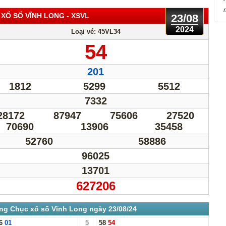
 XỔ SỐ VĨNH LONG
- XSVL
23/08
2024
Loại vé: 45VL34
54
201
1812
5299
5512
7332
28172
87947
75606
27520
70690
13906
35458
52760
58886
96025
13701
627206
ng Chục xổ số Vĩnh Long ngày 23/08/24
6
01
5
58
54