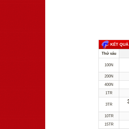
KẾT QUẢ
Thứ sáu
100N
200N
400N
1TR
3TR
10TR
15TR