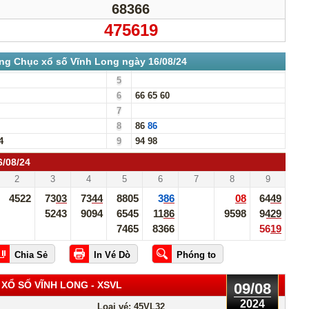
68366
475619
ng Chục xổ số Vĩnh Long ngày 16/08/24
5
6
66
65
60
7
8
86
86
4
9
94
98
6/08/24
2
3
4
5
6
7
8
9
4522
7303
7344
8805
386
08
6449
5243
9094
6545
1186
9598
9429
7465
8366
5619
 XỔ SỐ VĨNH LONG
- XSVL
09/08
2024
Loại vé: 45VL32