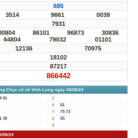
685
3514
9661
0039
7931
00804
86101
96873
30836
64804
79032
01101
12136
70975
18102
87217
866442
ng Chục xổ số Vĩnh Long ngày 30/08/24
4
01
5
6
61
7
75
73
1
39
8
85
9
0/08/24