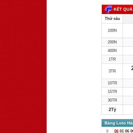
KẾT QUẢ
Thứ sáu
100N
200N
400N
1TR
3TR
10TR
15TR
30TR
2Tỷ
Bảng Loto Hà
0
06
01
06
0