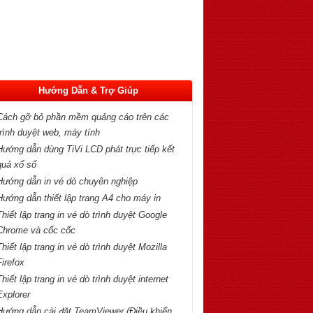
Hướng Dẫn & Trợ Giúp
Cách gỡ bỏ phần mềm quảng cáo trên các
trình duyệt web, máy tính
Hướng dẫn dùng TiVi LCD phát trực tiếp kết
quả xổ số
Hướng dẫn in vé dò chuyên nghiệp
Hướng dẫn thiết lập trang A4 cho máy in
Thiết lập trang in vé dò trình duyệt Google
Chrome và cốc cốc
Thiết lập trang in vé dò trình duyệt Mozilla
Firefox
Thiết lập trang in vé dò trình duyệt internet
Explorer
Hướng dẫn cài đặt TeamViewer (Điều khiển