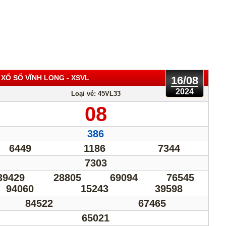
 XỔ SỐ VĨNH LONG
- XSVL
16/08
2024
Loại vé: 45VL33
08
386
6449
1186
7344
7303
39429
28805
69094
76545
94060
15243
39598
84522
67465
65021