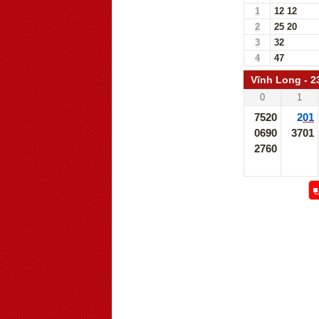
1
12
12
2
25
20
3
32
4
47
Vĩnh Long - 2
0
1
7520
201
0690
3701
2760