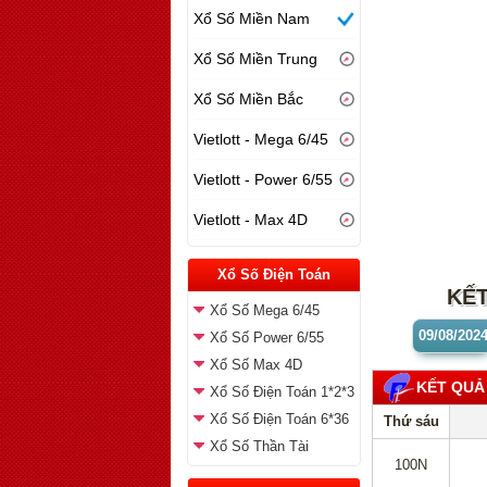
Xổ Số Miền Nam
Xổ Số Miền Trung
Xổ Số Miền Bắc
Vietlott - Mega 6/45
Vietlott - Power 6/55
Vietlott - Max 4D
Xổ Số Điện Toán
KẾT
Xổ Số Mega 6/45
09/08
/202
Xổ Số Power 6/55
Xổ Số Max 4D
KẾT QUẢ
Xổ Số Điện Toán 1*2*3
Xổ Số Điện Toán 6*36
Thứ sáu
Xổ Số Thần Tài
100N