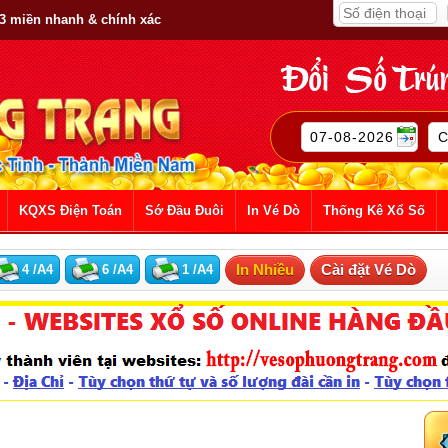
 3 miền nhanh & chính xác
KQXS Điện Toán
Sớ Đầu Đuôi
In Vé Dò
Thống Kê Xổ Số
In Nhiều
Cài đặt Vé Dò