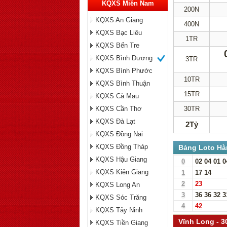
KQXS Miền Nam
200N
KQXS An Giang
400N
KQXS Bạc Liêu
1TR
KQXS Bến Tre
KQXS Bình Dương
3TR
KQXS Bình Phước
10TR
KQXS Bình Thuận
15TR
KQXS Cà Mau
KQXS Cần Thơ
30TR
KQXS Đà Lạt
2Tỷ
KQXS Đồng Nai
KQXS Đồng Tháp
Bảng Loto Hà
KQXS Hậu Giang
0
02
04
01
0
KQXS Kiên Giang
1
17
14
2
23
KQXS Long An
3
36
36
32
3
KQXS Sóc Trăng
4
42
KQXS Tây Ninh
Vĩnh Long - 3
KQXS Tiền Giang