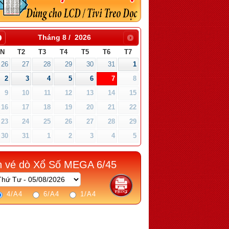
Tháng 8
/
2026
CN
T2
T3
T4
T5
T6
T7
26
27
28
29
30
31
1
2
3
4
5
6
7
8
9
10
11
12
13
14
15
16
17
18
19
20
21
22
23
24
25
26
27
28
29
30
31
1
2
3
4
5
n vé dò Xổ Số MEGA 6/45
4/A4
6/A4
1/A4