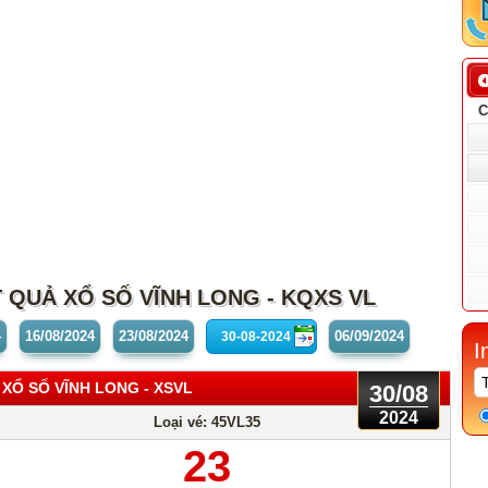
 QUẢ XỔ SỐ VĨNH LONG - KQXS VL
4
16/08
/2024
23/08
/2024
06/09
/2024
I
 XỔ SỐ VĨNH LONG
- XSVL
30/08
2024
Loại vé: 45VL35
23