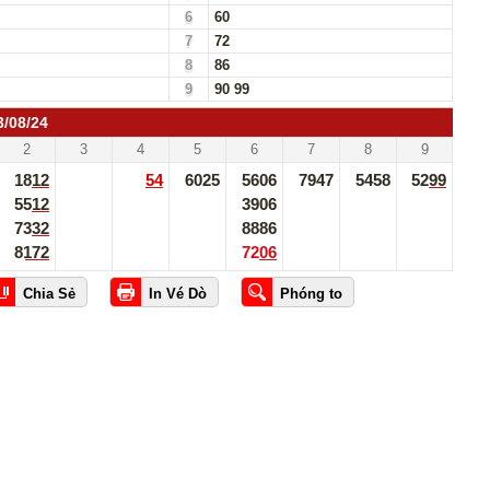
6
60
7
72
8
86
9
90
99
3/08/24
2
3
4
5
6
7
8
9
1812
54
6025
5606
7947
5458
5299
5512
3906
7332
8886
8172
7206