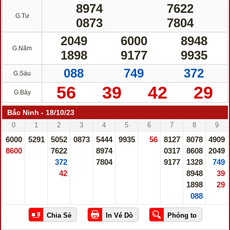
8974
7622
G.Tư
0873
7804
2049
6000
8948
G.Năm
1898
9177
9935
088
749
372
G.Sáu
56
39
42
29
G.Bảy
Bắc Ninh - 18/10/23
0
1
2
3
4
5
6
7
8
9
6000
5291
5052
0873
5444
9935
56
8127
8078
4909
8600
7622
8974
0317
8608
2049
372
7804
9177
1328
749
42
8948
39
1898
29
088