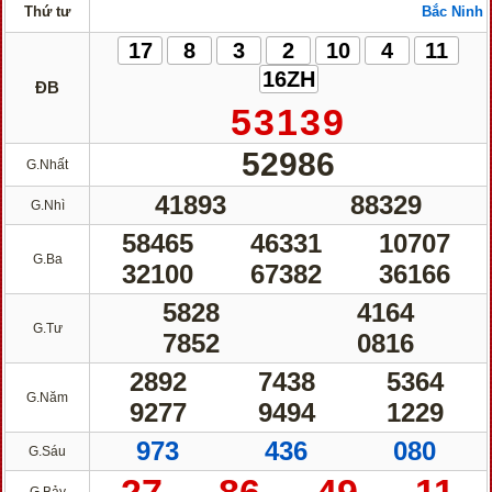
Thứ tư
Bắc Ninh
17
8
3
2
10
4
11
16ZH
ĐB
53139
52986
G.Nhất
41893
88329
G.Nhì
58465
46331
10707
G.Ba
32100
67382
36166
5828
4164
G.Tư
7852
0816
2892
7438
5364
G.Năm
9277
9494
1229
973
436
080
G.Sáu