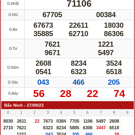
71106
G.Nhất
67705
00384
G.Nhì
67673
22611
18030
G.Ba
35885
62710
86306
7621
1221
G.Tư
9671
5497
2608
8234
3524
G.Năm
0541
6323
6518
043
466
205
G.Sáu
56
28
22
74
G.Bảy
Bắc Ninh - 27/09/23
0
1
2
3
4
5
6
7
8
9
8030
2611
22
7673
0384
7705
1106
5497
2608
2710
7621
6323
8234
5885
6306
3447
6518
1221
043
3524
205
466
28