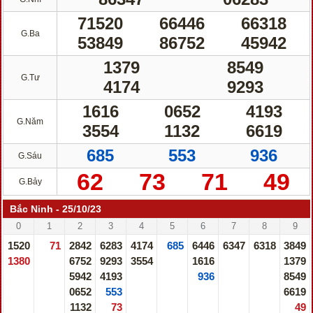
71520
66446
66318
G.Ba
53849
86752
45942
1379
8549
G.Tư
4174
9293
1616
0652
4193
G.Năm
3554
1132
6619
685
553
936
G.Sáu
62
73
71
49
G.Bảy
Bắc Ninh - 25/10/23
0
1
2
3
4
5
6
7
8
9
1520
71
2842
6283
4174
685
6446
6347
6318
3849
1380
6752
9293
3554
1616
1379
5942
4193
936
8549
0652
553
6619
1132
73
49