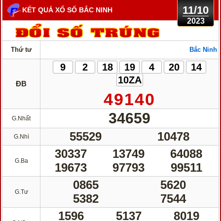
11/10
KẾT QUẢ XỔ SỐ BẮC NINH
2023
Thứ tư
Bắc Ninh
9
2
18
19
4
20
14
10ZA
ĐB
49140
34659
G.Nhất
55529
10478
G.Nhì
30337
13749
64088
G.Ba
19673
97793
99511
0865
5620
G.Tư
5382
7544
1596
5137
8019