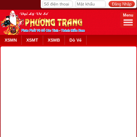
Menu
XSMN
XSMT
XSMB
Dò Vé