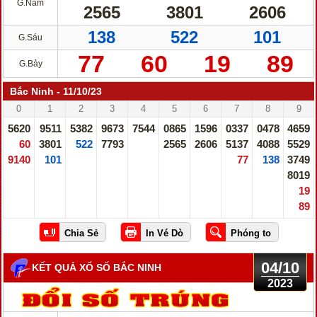
G.Năm
2565
3801
2606
138
522
101
G.Sáu
77
60
19
89
G.Bảy
Bắc Ninh - 11/10/23
0
1
2
3
4
5
6
7
8
9
5620
9511
5382
9673
7544
0865
1596
0337
0478
4659
60
3801
522
7793
2565
2606
5137
4088
5529
9140
101
77
138
3749
8019
19
89
04/10
KẾT QUẢ XỔ SỐ BẮC NINH
2023