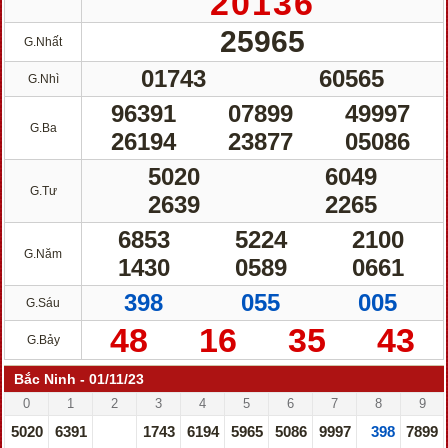
20136
25965
G.Nhất
01743
60565
G.Nhì
96391
07899
49997
G.Ba
26194
23877
05086
5020
6049
G.Tư
2639
2265
6853
5224
2100
G.Năm
1430
0589
0661
398
055
005
G.Sáu
48
16
35
43
G.Bảy
Bắc Ninh - 01/11/23
0
1
2
3
4
5
6
7
8
9
5020
6391
1743
6194
5965
5086
9997
398
7899