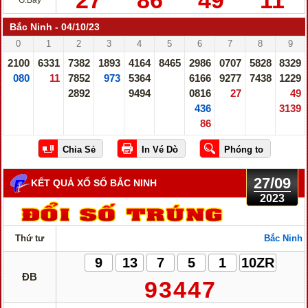
27
86
49
11
G.Bảy
Bắc Ninh - 04/10/23
0
1
2
3
4
5
6
7
8
9
2100
6331
7382
1893
4164
8465
2986
0707
5828
8329
080
11
7852
973
5364
6166
9277
7438
1229
2892
9494
0816
27
49
436
3139
86
27/09
KẾT QUẢ XỔ SỐ BẮC NINH
2023
Thứ tư
Bắc Ninh
9
13
7
5
1
10ZR
ĐB
93447