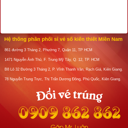
Hệ thống phân phối sỉ vé số kiến thiết Miền Nam
861 đường 3 Tháng 2, Phường 7, Quận 11, TP HCM
1471 Nguyễn Ảnh Thủ, F. Trung Mỹ Tây, Q. 12, TP. HCM
B8 Lô 32 Đường 3 Tháng 2, P. Vĩnh Thanh Vân, Rạch Giá, Kiên Giang.
78 Nguyễn Trung Trực, Thị Trấn Dương Đông, Phú Quốc, Kiên Giang.