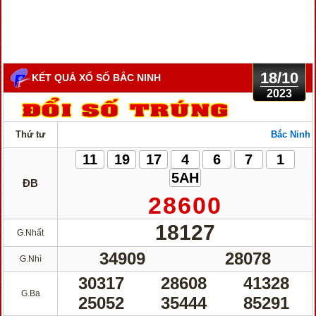
18/10
KẾT QUẢ XỔ SỐ BẮC NINH
2023
Thứ tư
Bắc Ninh
11
19
17
4
6
7
1
5AH
ĐB
28600
18127
G.Nhất
34909
28078
G.Nhì
30317
28608
41328
G.Ba
25052
35444
85291