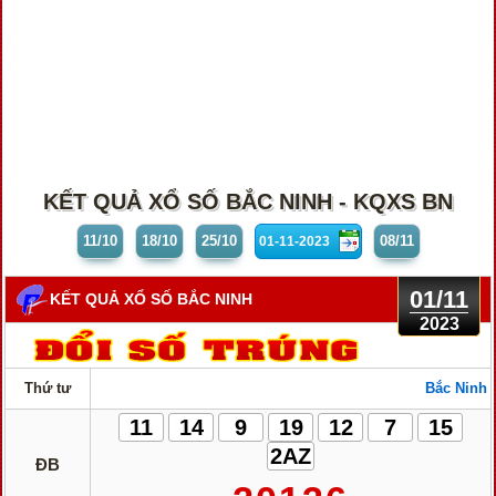
KẾT QUẢ XỔ SỐ BẮC NINH - KQXS BN
11/10
18/10
25/10
08/11
01/11
KẾT QUẢ XỔ SỐ BẮC NINH
2023
Thứ tư
Bắc Ninh
11
14
9
19
12
7
15
2AZ
ĐB