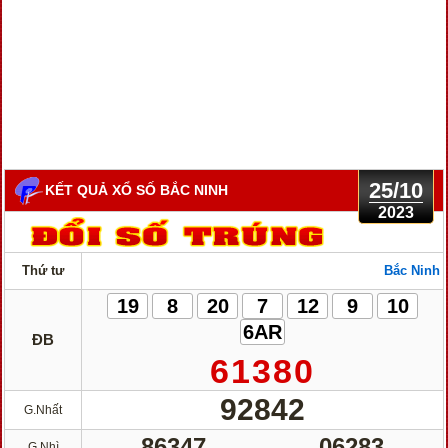
25/10
KẾT QUẢ XỔ SỐ BẮC NINH
2023
Thứ tư
Bắc Ninh
19
8
20
7
12
9
10
6AR
ĐB
61380
92842
G.Nhất
86347
06283
G.Nhì