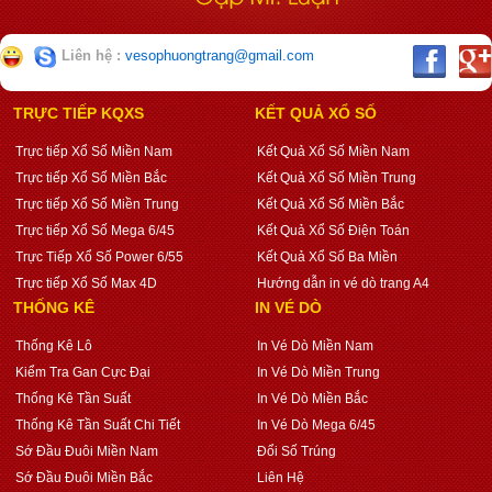
Liên hệ :
vesophuongtrang@gmail.com
TRỰC TIẾP KQXS
KẾT QUẢ XỔ SỐ
Trực tiếp Xổ Số Miền Nam
Kết Quả Xổ Số Miền Nam
Trực tiếp Xổ Số Miền Bắc
Kết Quả Xổ Số Miền Trung
Trực tiếp Xổ Số Miền Trung
Kết Quả Xổ Số Miền Bắc
Trực tiếp Xổ Số Mega 6/45
Kết Quả Xổ Số Điện Toán
Trực Tiếp Xổ Số Power 6/55
Kết Quả Xổ Số Ba Miền
Trực tiếp Xổ Số Max 4D
Hướng dẫn in vé dò trang A4
THỐNG KÊ
IN VÉ DÒ
Thống Kê Lô
In Vé Dò Miền Nam
Kiểm Tra Gan Cực Đại
In Vé Dò Miền Trung
Thống Kê Tần Suất
In Vé Dò Miền Bắc
Thống Kê Tần Suất Chi Tiết
In Vé Dò Mega 6/45
Sớ Đầu Đuôi Miền Nam
Đổi Số Trúng
Sớ Đầu Đuôi Miền Bắc
Liên Hệ